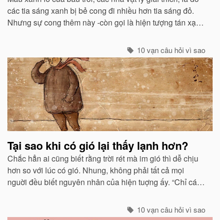
các tia sáng xanh bị bẻ cong đi nhiều hơn tia sáng đỏ.
Nhưng sự cong thêm này -còn gọi là hiện tượng tán xạ -
cũng mạnh không kém ở các tia tím...
10 vạn câu hỏi vì sao
Tại sao khi có gió lại thấy lạnh hơn?
Chắc hẳn ai cũng biết rằng trời rét mà im gió thì dễ chịu
hơn so với lúc có gió. Nhung, không phải tất cả mọi
nguời đều biết nguyên nhân của hiện tuợng ấy. “Chỉ các
sinh vật mới cảm thấy giá buốt khi có gió”, còn các vật vô
sinh thì không.
10 vạn câu hỏi vì sao