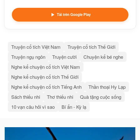
Tải trên Google Play
Truyện cổ tích Việt Nam
Truyện cổ tích Thế Giới
Truyện ngụ ngôn
Truyện cười
Chuyện kể bé nghe
Nghe kể chuyện cổ tích Việt Nam
Nghe kể chuyện cổ tích Thế Giới
Nghe kể chuyện cổ tích Tiếng Anh
Thần thoại Hy Lạp
Sách thiếu nhi
Thơ thiếu nhi
Quà tặng cuộc sống
10 vạn câu hỏi vì sao
Bí ẩn - Kỳ lạ
Bài