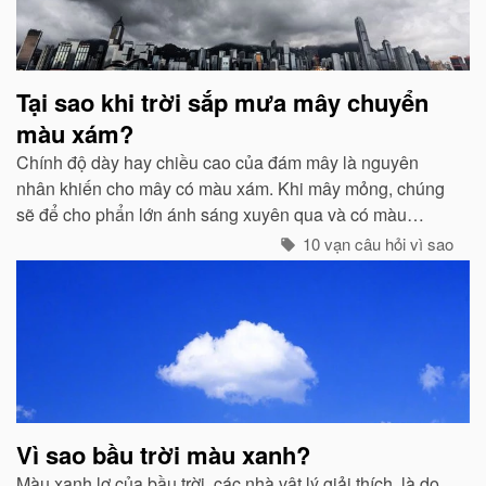
Tại sao khi trời sắp mưa mây chuyển
màu xám?
Chính độ dày hay chiều cao của đám mây là nguyên
nhân khiến cho mây có màu xám. Khi mây mỏng, chúng
sẽ để cho phẩn lớn ánh sáng xuyên qua và có màu
trắng...
10 vạn câu hỏi vì sao
Vì sao bầu trời màu xanh?
Màu xanh lơ của bầu trời, các nhà vật lý giải thích, là do