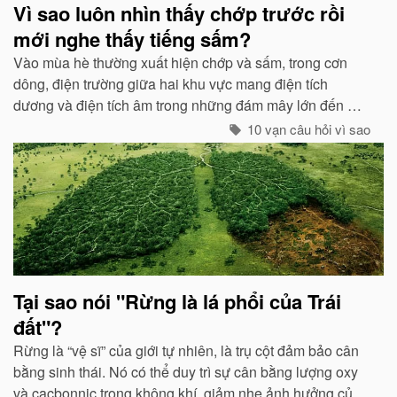
Vì sao luôn nhìn thấy chớp trước rồi
mới nghe thấy tiếng sấm?
Vào mùa hè thường xuất hiện chớp và sấm, trong cơn
dông, điện trường giữa hai khu vực mang điện tích
dương và điện tích âm trong những đám mây lớn đến một
mức độ nhất định, hai loại điện tích trong quá trình phát
10 vạn câu hỏi vì sao
triển sẽ phát ra tia lửa...
Tại sao nói "Rừng là lá phổi của Trái
đất"?
Rừng là “vệ sĩ” của giới tự nhiên, là trụ cột đảm bảo cân
bằng sinh thái. Nó có thể duy trì sự cân bằng lượng oxy
và cacbonnic trong không khí, giảm nhẹ ảnh hưởng của