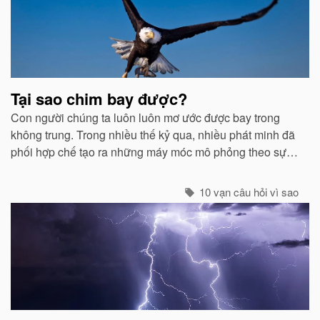
viết
liên
quan
Tại sao chim bay được?
Con người chúng ta luôn luôn mơ ước được bay trong
không trung. Trong nhiều thế kỷ qua, nhiều phát minh đã
phối hợp chế tạo ra những máy móc mô phỏng theo sự
quan sát của con người về các loài chim...
10 vạn câu hỏi vì sao