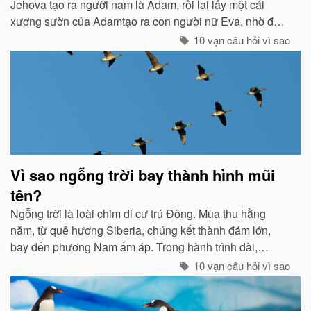
Jehova tạo ra người nam là Adam, rồi lại lấy một cái
xương sườn của Adamtạo ra con người nữ Eva, nhờ đó
con cháu của họ sinh sôi nảy nở và làm ăn sinh sống rất
10 vạn câu hỏi vì sao
hưng thịnh...
Vì sao ngỗng trời bay thành hình mũi
tên?
Ngỗng trời là loài chim di cư trú Đông. Mùa thu hằng
năm, từ quê hương Siberia, chúng kết thành đám lớn,
bay đến phương Nam ấm áp. Trong hành trình dài,
chúng tổ chức đội hình rất chặt chẽ...
10 vạn câu hỏi vì sao