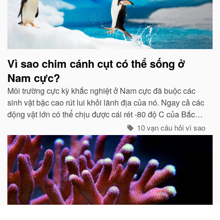
Vì sao chim cánh cụt có thể sống ở
Nam cực?
Môi trường cực kỳ khắc nghiệt ở Nam cực đã buộc các
sinh vật bậc cao rút lui khỏi lãnh địa của nó. Ngay cả các
động vật lớn có thể chịu được cái rét -80 độ C của Bắc
cực như gấu trắng, voi biển. cũng không hề có mặt ở cực
10 vạn câu hỏi vì sao
Nam...