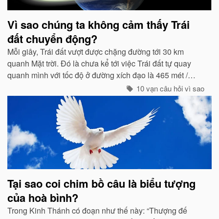
Vì sao chúng ta không cảm thấy Trái
đất chuyển động?
Mỗi giây, Trái đất vượt được chặng đường tới 30 km
quanh Mặt trời. Đó là chưa kể tới việc Trái đất tự quay
quanh mình với tốc độ ở đường xích đạo là 465 mét /
giây. Vậy mà có vẻ như Trái đất đang đứng yên...
10 vạn câu hỏi vì sao
Tại sao coi chim bồ câu là biểu tượng
của hoà bình?
Trong Kinh Thánh có đoạn như thế này: “Thượng đế