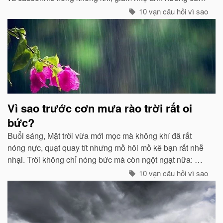
các chất thải, khí độc gây nên ô nhiễm, làm trong sạch
10 vạn câu hỏi vì sao
môi trường...
Vì sao trước cơn mưa rào trời rất oi
bức?
Buổi sáng, Mặt trời vừa mới mọc mà không khí đã rất
nóng nực, quạt quay tít nhưng mồ hôi mồ kê bạn rất nhễ
nhại. Trời không chỉ nóng bức mà còn ngột ngạt nữa: Đó
chính là dấu hiệu bắt đẩu của một cơn mưa rào...
10 vạn câu hỏi vì sao