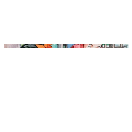
Nghe kể chuyện cổ tích - Con chó biết
nói
Ngày xưa, có một ông già giàu nhất làng. Tiền bạc của ông
kiếm được phần nhiều là do những món nợ ăn lời quá vốn,
hoặc những âm mưu cướp giật ruộng đất, nhà cửa của dân