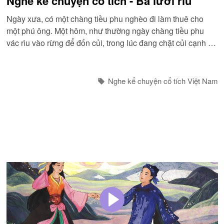
Nghe kể chuyện cổ tích - Ba lưỡi rìu
Ngày xưa, có một chàng tiều phu nghèo đi làm thuê cho
một phú ông. Một hôm, như thường ngày chàng tiều phu
vác rìu vào rừng để đốn củi, trong lúc đang chặt củi cạnh bờ
sông thì chẳng may chiếc rìu của chàng bị gãy cán và lưỡi
rìu văng xuống sông...
Nghe kể chuyện cổ tích Việt Nam