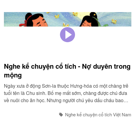
Nghe kể chuyện cổ tích - Nợ duyên trong
mộng
Ngày xưa ở động Sơn-la thuộc Hưng-hóa có một chàng trẻ
tuổi tên là Chu sinh. Bố mẹ mất sớm, chàng được chú đưa
về nuôi cho ăn học. Nhưng người chú yêu dấu cháu bao
nhiêu thì người thím lại ghét bỏ bấy nhiêu...
Nghe kể chuyện cổ tích Việt Nam