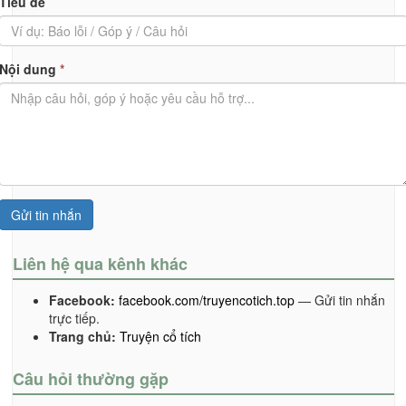
Tiêu đề
Nội dung
*
Gửi tin nhắn
Liên hệ qua kênh khác
Facebook:
facebook.com/truyencotich.top
— Gửi tin nhắn
trực tiếp.
Trang chủ:
Truyện cổ tích
Câu hỏi thường gặp