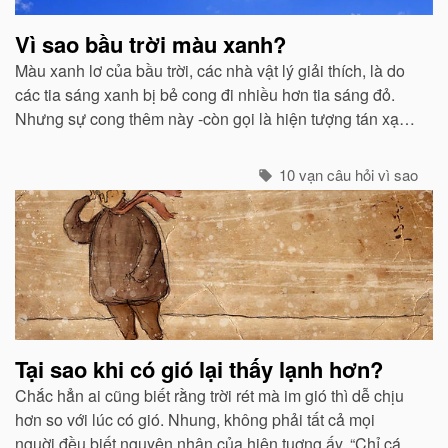
Vì sao bầu trời màu xanh?
Màu xanh lơ của bầu trời, các nhà vật lý giải thích, là do
các tia sáng xanh bị bẻ cong đi nhiều hơn tia sáng đỏ.
Nhưng sự cong thêm này -còn gọi là hiện tượng tán xạ -
cũng mạnh không kém ở các tia tím...
10 vạn câu hỏi vì sao
Tại sao khi có gió lại thấy lạnh hơn?
Chắc hẳn ai cũng biết rằng trời rét mà im gió thì dễ chịu
hơn so với lúc có gió. Nhung, không phải tất cả mọi
nguời đều biết nguyên nhân của hiện tuợng ấy. “Chỉ các