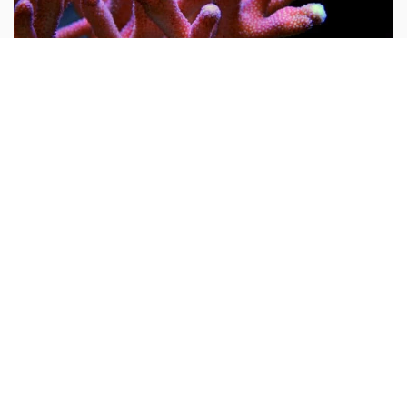
Tại sao nói san hô là động vật?
Mọi người thường cho rằng san hô là đá quý và hình
dung nó là một khoáng vật. Do rất nhiều san hô thiên
nhiên chưa được gia công đều có hình cành cây nên từ
xưa đến nay rất nhiều người lại cho rằng san hô là thực
vật...
10 vạn câu hỏi vì sao
Tại sao trong trai, sò có ngọc?
Cái nôi sinh ra hạt trân châu là loài động vật nhuyễn thể