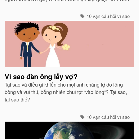
sinh vật mới cảm thấy giá buốt khi có gió”, còn các vật vô
sinh thì không.
10 vạn câu hỏi vì sao
Vì sao đàn ông lấy vợ?
Tại sao và điều gì khiến cho một anh chàng tự do lông
bông và vui thú, bỗng nhiên chui tọt “vào lồng”? Tại sao,
tại sao thế?
10 vạn câu hỏi vì sao