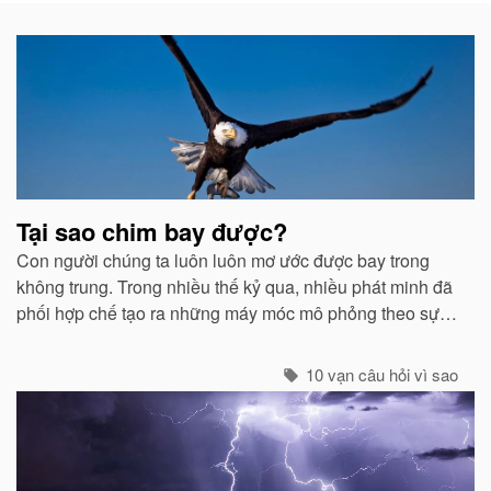
Bài
viết
liên
quan
Tại sao chim bay được?
Con người chúng ta luôn luôn mơ ước được bay trong
không trung. Trong nhiều thế kỷ qua, nhiều phát minh đã
phối hợp chế tạo ra những máy móc mô phỏng theo sự
quan sát của con người về các loài chim...
10 vạn câu hỏi vì sao