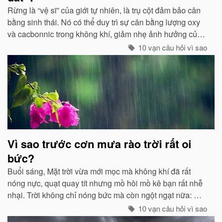
Rừng là “vệ sĩ” của giới tự nhiên, là trụ cột đảm bảo cân
bằng sinh thái. Nó có thể duy trì sự cân bằng lượng oxy
và cacbonnic trong không khí, giảm nhẹ ảnh hưởng của
các chất thải, khí độc gây nên ô nhiễm, làm trong sạch
10 vạn câu hỏi vì sao
môi trường...
Vì sao trước cơn mưa rào trời rất oi
bức?
Buổi sáng, Mặt trời vừa mới mọc mà không khí đã rất
nóng nực, quạt quay tít nhưng mồ hôi mồ kê bạn rất nhễ
nhại. Trời không chỉ nóng bức mà còn ngột ngạt nữa: Đó
chính là dấu hiệu bắt đẩu của một cơn mưa rào...
10 vạn câu hỏi vì sao