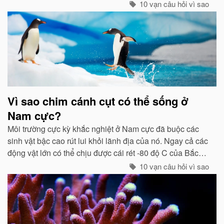
chúng tổ chức đội hình rất chặt chẽ...
10 vạn câu hỏi vì sao
Vì sao chim cánh cụt có thể sống ở
Nam cực?
Môi trường cực kỳ khắc nghiệt ở Nam cực đã buộc các
sinh vật bậc cao rút lui khỏi lãnh địa của nó. Ngay cả các
động vật lớn có thể chịu được cái rét -80 độ C của Bắc
cực như gấu trắng, voi biển. cũng không hề có mặt ở cực
10 vạn câu hỏi vì sao
Nam...