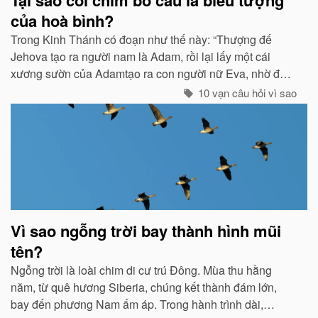
của hoà bình?
Trong Kinh Thánh có đoạn như thế này: “Thượng đế
Jehova tạo ra người nam là Adam, rồi lại lấy một cái
xương sườn của Adamtạo ra con người nữ Eva, nhờ đó
con cháu của họ sinh sôi nảy nở và làm ăn sinh sống rất
10 vạn câu hỏi vì sao
hưng thịnh...
Vì sao ngỗng trời bay thành hình mũi
tên?
Ngỗng trời là loài chim di cư trú Đông. Mùa thu hằng
năm, từ quê hương Siberia, chúng kết thành đám lớn,
bay đến phương Nam ấm áp. Trong hành trình dài,