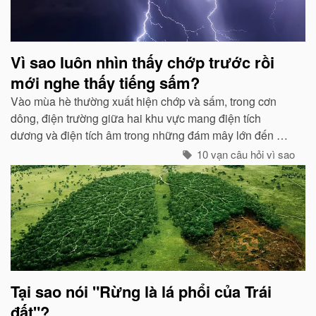
Vì sao luôn nhìn thấy chớp trước rồi
mới nghe thấy tiếng sấm?
Vào mùa hè thường xuất hiện chớp và sấm, trong cơn
dông, điện trường giữa hai khu vực mang điện tích
dương và điện tích âm trong những đám mây lớn đến một
mức độ nhất định, hai loại điện tích trong quá trình phát
10 vạn câu hỏi vì sao
triển sẽ phát ra tia lửa...
Tại sao nói "Rừng là lá phổi của Trái
đất"?