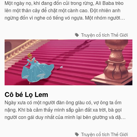
Một ngày nọ, khi đang đốn củi trong rừng, Ali Baba trèo
lên một thân cây để chặt một cành cao. Đột nhiên anh
ngừng đốn vì nghe có tiếng vó ngựa. Một nhóm người
đang cưỡi ngựa đến. Trông họ có vẻ dữ dằn và giống
những tên cướp...
Truyện cổ tích Thế Giới
Cô bé Lọ Lem
Ngày xưa có một người đàn ông giàu có, vợ ông ta ốm
nặng. Khi bà cảm thấy mình sắp gần đất xa trời, bà gọi
người con gái duy nhất của mình lại bên giường và dặn
dò...
Truyện cổ tích Thế Giới