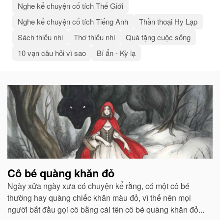
Nghe kể chuyện cổ tích Thế Giới
Nghe kể chuyện cổ tích Tiếng Anh
Thần thoại Hy Lạp
Sách thiếu nhi
Thơ thiếu nhi
Quà tặng cuộc sống
10 vạn câu hỏi vì sao
Bí ẩn - Kỳ lạ
Bài
viết
liên
quan
Cô bé quàng khăn đỏ
Ngày xửa ngày xưa có chuyện kể rằng, có một cô bé
thường hay quàng chiếc khăn màu đỏ, vì thế nên mọi
người bắt đầu gọi cô bằng cái tên cô bé quàng khăn đỏ...