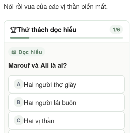
Nói rồi vua của các vị thần biến mất.
Thử thách đọc hiểu
🏆
1
/6
📖 Đọc hiểu
Marouf và Ali là ai?
Hai người thợ giày
A
Hai người lái buôn
B
Hai vị thần
C