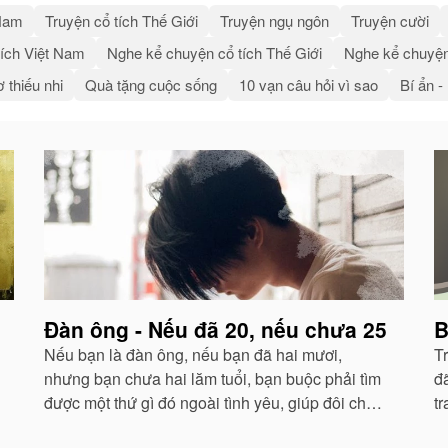
 Nam
Truyện cổ tích Thế Giới
Truyện ngụ ngôn
Truyện cười
ích Việt Nam
Nghe kể chuyện cổ tích Thế Giới
Nghe kể chuyện
 thiếu nhi
Quà tặng cuộc sống
10 vạn câu hỏi vì sao
Bí ẩn -
Đàn ông - Nếu đã 20, nếu chưa 25
B
Nếu bạn là đàn ông, nếu bạn đã hai mươi,
T
nhưng bạn chưa hai lăm tuổi, bạn buộc phải tìm
đ
được một thứ gì đó ngoài tình yêu, giúp đôi chân
t
bạn đứng vững vàng trong cuộc đời này. Bạn
b