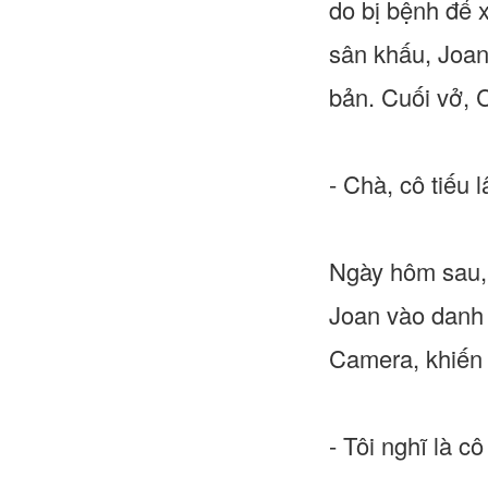
do bị bệnh để 
sân khấu, Joan
bản. Cuối vở, 
- Chà, cô tiếu
Ngày hôm sau, 
Joan vào danh 
Camera, khiến 
- Tôi nghĩ là cô