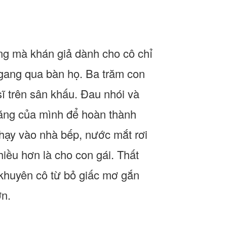
ung mà khán giả dành cho cô chỉ
ngang qua bàn họ. Ba trăm con
ĩ trên sân khấu. Đau nhói và
ăng của mình để hoàn thành
hạy vào nhà bếp, nước mắt rơi
iều hơn là cho con gái. Thất
t khuyên cô từ bỏ giấc mơ gắn
ơn.