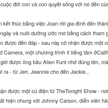
 cuộc đời con và con quyết sống với nó đến cù
n kết thúc bằng việc Joan rời gia đình đến thà
ngày và nuôi dưỡng ước mơ bằng cách tham gi
n được đền đáp - sau này cô nhận được một ch
d Camera, một chương trình ít tiếng tăm ởCalif
giờ được ông bầu Alien Funt nhớ đúng tên, mà 
ĩ ra - từ Jeri, Jeannie cho đến Jackie...
ận được một cú điện từ TheTonight Show - nơi
t hiện chung với Johnny Carson, diễn viên hài 