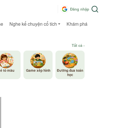
Đăng nhập
he
Nghe kể chuyện cổ tích
Khám phá
Tất cả ›
é tô màu
Game xếp hình
Đường đua toán
học