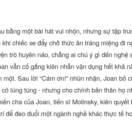
ầu bằng một bài hát vui nhộn, nhưng sự tập tr
 khi chiếc xe đẩy chở thức ăn tráng miệng đi 
ện trò huyên náo, chẳng ai chú ý gì đến nghệ s
an vẫn cố gắng kiên nhẫn vận dụng hết khả n
 một. Sau lời “Cám ơn!” nhũn nhặn, Joan bỏ c
 cô lúng túng - nhưng cho chính bản thân họ nh
hiến cha của Joan, tiến sĩ Molinsky, kiên quyế
 trí để đeo đuổi một ngành nghề khác thực tế h