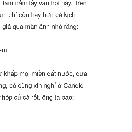
 tâm nắm lấy vận hội này. Trên
ậm chí còn hay hơn cả kịch
n giả qua màn ảnh nhỏ rằng:
xem!
từ khắp mọi miền đất nước, đưa
ng, cô cũng xin nghỉ ở Candid
hép củ cà rốt, ông ta bảo: