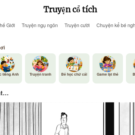
Truyện cổ tích
hế Giới
Truyện ngụ ngôn
Truyện cười
Chuyện kể bé ng
hơi
c tiếng Anh
Truyện tranh
Bé học chữ cái
Game lật thẻ
B
ắt…