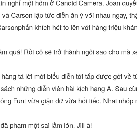
xin nghỉ một hôm ở Candid Camera, Joan quyết
 và Carson lập tức diễn ăn ý với nhau ngay, th
Carsonphấn khích hét to lên với hàng triệu khá
 lâm quá! Rồi cô sẽ trở thành ngôi sao cho mà 
hàng tá lời mời biểu diễn tới tấp được gởi về 
sách những diễn viên hài kịch hạng A. Sau cù
ông Funt vừa giận dữ vừa hối tiếc. Nhai nhóp n
 đã phạm một sai lầm lớn, Jill à!