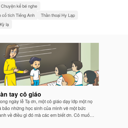
Chuyện kể bé nghe
 cổ tích Tiếng Anh
Thần thoại Hy Lạp
 Kỳ lạ
àn tay cô giáo
rong ngày lễ Tạ ơn, một cô giáo dạy lớp một nọ
ã bảo những học sinh của mình vẽ một bức
ranh về điều gì đó mà các em biết ơn. Cô muốn
iết xem những đứa trẻ từ các vùng phụ cận