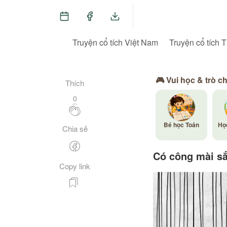
Truyện cổ tích Việt Nam
Truyện cổ tích T
🎮 Vui học & trò c
Thích
0
Bé học Toán
Họ
Chia sẻ
Có công mài s
Copy link