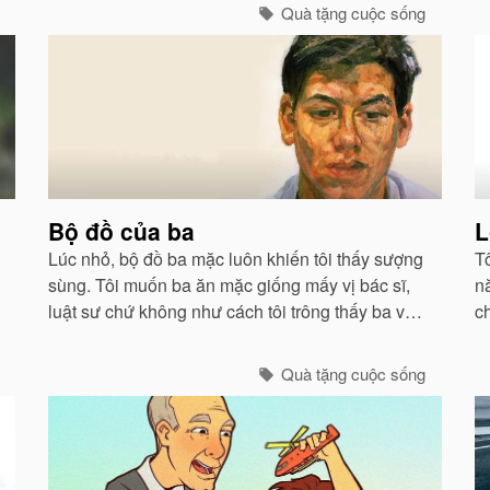
phải bắt đầu nghĩ cách để kiếm đủ và sống
n
Quà tặng cuộc sống
được.
Bộ đồ của ba
L
Lúc nhỏ, bộ đồ ba mặc luôn khiến tôi thấy sượng
T
sùng. Tôi muốn ba ăn mặc giống mấy vị bác sĩ,
n
luật sư chứ không như cách tôi trông thấy ba vào
c
những sáng oi bức khi ba thức dậy sớm để chiên
c
trứng cho tôi và mẹ...
Quà tặng cuộc sống