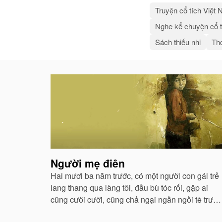
Truyện cổ tích Việt
Nghe kể chuyện cổ t
Sách thiếu nhi
Thơ
Bài
viết
liên
quan
Người mẹ điên
Hai mươi ba năm trước, có một người con gái trẻ
lang thang qua làng tôi, đầu bù tóc rối, gặp ai
cũng cười cười, cũng chả ngại ngần ngồi tè trước
mặt mọi người...