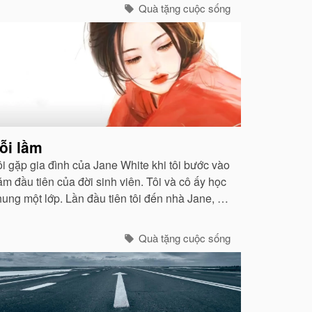
ghèo nàn này thật sự mang ơn ra sao...
Quà tặng cuộc sống
ỗi lầm
ôi gặp gia đình của Jane White khi tôi bước vào
ăm đầu tiên của đời sinh viên. Tôi và cô ấy học
hung một lớp. Lần đầu tiên tôi đến nhà Jane, tôi
ảm thấy không khí ấm áp như ở nhà mình...
Quà tặng cuộc sống