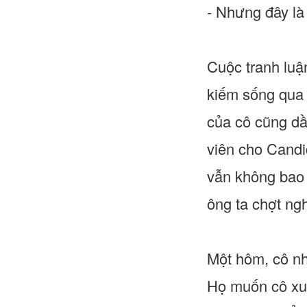
- Nhưng đây là
Cuộc tranh luậ
kiếm sống qua 
của cô cũng dầ
viên cho Candi
vẫn không bao 
ông ta chợt ngh
Một hôm, cô nh
Họ muốn cô xuấ