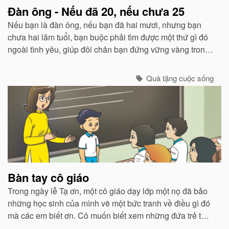
Đàn ông - Nếu đã 20, nếu chưa 25
Nếu bạn là đàn ông, nếu bạn đã hai mươi, nhưng bạn
chưa hai lăm tuổi, bạn buộc phải tìm được một thứ gì đó
ngoài tình yêu, giúp đôi chân bạn đứng vững vàng trong
cuộc đời này. Bạn phải bắt đầu nghĩ cách để kiếm đủ và
sống được.
Quà tặng cuộc sống
Bàn tay cô giáo
Trong ngày lễ Tạ ơn, một cô giáo dạy lớp một nọ đã bảo
những học sinh của mình vẽ một bức tranh về điều gì đó
mà các em biết ơn. Cô muốn biết xem những đứa trẻ từ
các vùng phụ cận nghèo nàn này thật sự mang ơn ra