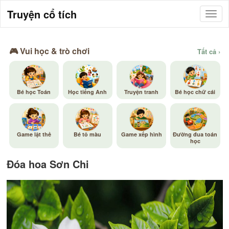
Truyện cổ tích
🎮 Vui học & trò chơi
Tất cả ›
Bé học Toán
Học tiếng Anh
Truyện tranh
Bé học chữ cái
Game lật thẻ
Bé tô màu
Game xếp hình
Đường đua toán
học
Đóa hoa Sơn Chi