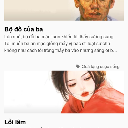
Bộ đồ của ba
Lúc nhỏ, bộ đồ ba mặc luôn khiến tôi thấy sượng sùng.
Tôi muốn ba ăn mặc giống mấy vị bác sĩ, luật sư chứ
không như cách tôi trông thấy ba vào những sáng oi bức
khi ba thức dậy sớm để chiên trứng cho tôi và mẹ...
Quà tặng cuộc sống
Lỗi lầm