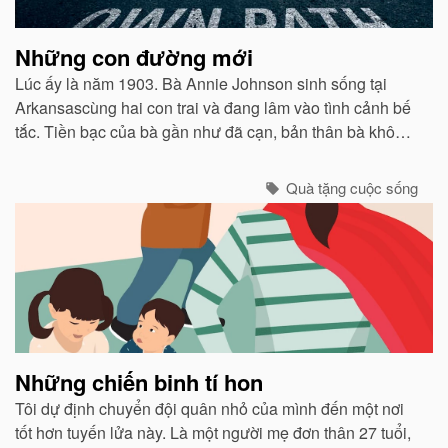
Những con đường mới
Lúc ấy là năm 1903. Bà Annie Johnson sinh sống tại
Arkansascùng hai con trai và đang lâm vào tình cảnh bế
tắc. Tiền bạc của bà gần như đã cạn, bản thân bà không
có khả năng đặc biệt nào ngoài việc đọc và cộng những
con số đơn giản...
Quà tặng cuộc sống
Những chiến binh tí hon
Tôi dự định chuyển đội quân nhỏ của mình đến một nơi
tốt hơn tuyến lửa này. Là một người mẹ đơn thân 27 tuổi,