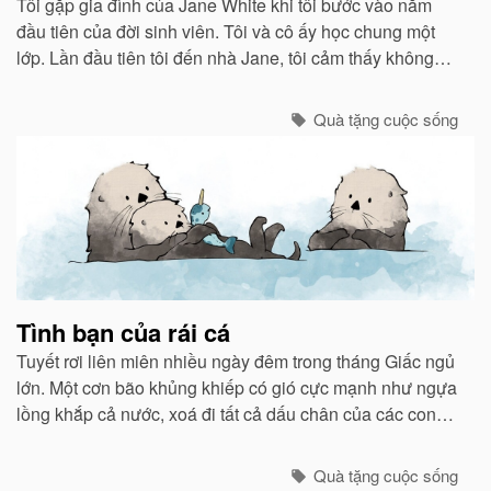
Tôi gặp gia đình của Jane White khi tôi bước vào năm
đầu tiên của đời sinh viên. Tôi và cô ấy học chung một
lớp. Lần đầu tiên tôi đến nhà Jane, tôi cảm thấy không
khí ấm áp như ở nhà mình...
Quà tặng cuộc sống
Tình bạn của rái cá
Tuyết rơi liên miên nhiều ngày đêm trong tháng Giấc ngủ
lớn. Một cơn bão khủng khiếp có gió cực mạnh như ngựa
lồng khắp cả nước, xoá đi tất cả dấu chân của các con
vật chạy bão ẩn núp vào các hang hốc.
Quà tặng cuộc sống