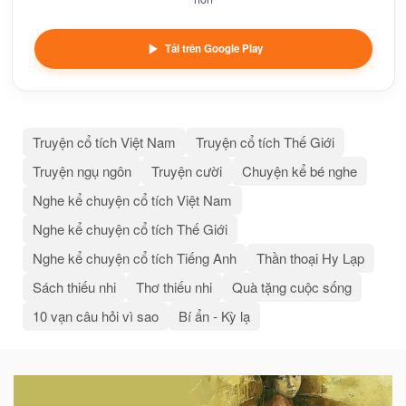
Tải trên Google Play
Truyện cổ tích Việt Nam
Truyện cổ tích Thế Giới
Truyện ngụ ngôn
Truyện cười
Chuyện kể bé nghe
Nghe kể chuyện cổ tích Việt Nam
Nghe kể chuyện cổ tích Thế Giới
Nghe kể chuyện cổ tích Tiếng Anh
Thần thoại Hy Lạp
Sách thiếu nhi
Thơ thiếu nhi
Quà tặng cuộc sống
10 vạn câu hỏi vì sao
Bí ẩn - Kỳ lạ
Bài