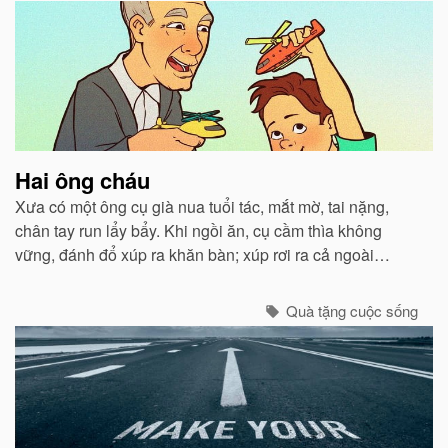
Hai ông cháu
Xưa có một ông cụ già nua tuổi tác, mắt mờ, tai nặng,
chân tay run lẩy bẩy. Khi ngồi ăn, cụ cầm thìa không
vững, đánh đổ xúp ra khăn bàn; xúp rơi ra cả ngoài
miệng. Con trai và con dâu thấy thế lấy làm tởm, tống cụ
ra ngồi một xó...
Quà tặng cuộc sống