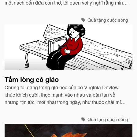
một nách bốn đứa con thơ, tôi quen với ý nghĩ rằng mình
đích thị là một người chỉ huy can trường chăn dắt lũ con
của tôi. ..
Quà tặng cuộc sống
Tấm lòng cô giáo
Chúng tôi đang trong giờ học của cô Virginia Deview,
khúc khích cười, thọc mạnh vào nhau và bàn tán về
những “tin tức” mới nhất trong ngày, như thuốc chải mí
mắt màu tím đặc biệt mà Cindy đang dùng...
Quà tặng cuộc sống