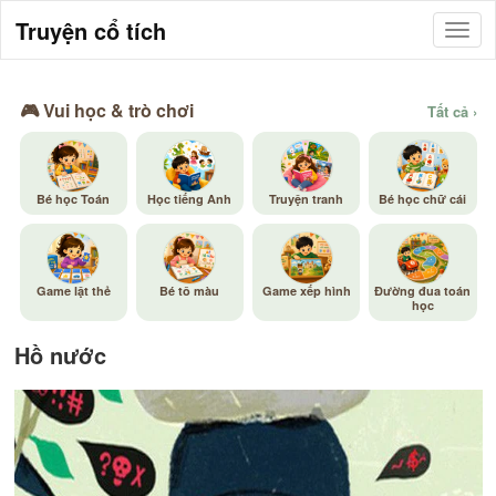
Truyện cổ tích
🎮 Vui học & trò chơi
Tất cả ›
Bé học Toán
Học tiếng Anh
Truyện tranh
Bé học chữ cái
Game lật thẻ
Bé tô màu
Game xếp hình
Đường đua toán
học
Hồ nước