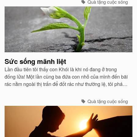
chán chường và tẻ nhạt...
Quà tặng cuộc sống
Sức sống mãnh liệt
Lần đầu tiên tôi thấy con Khói là khi nó đang ở trong
đống lửa! Một lần cùng ba đứa con nhỏ của mình đến bãi
rác nằm ngoài thị trấn để đốt rác như thường lệ, tôi phát
hiện nó bị vùi trong một đống gạch đang cháy âm ỉ...
Quà tặng cuộc sống