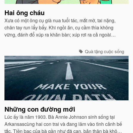
Hai ông cháu
Xưa có một ông cụ già nua tuổi tác, mắt mờ, tai nặng,
chân tay run lẩy bẩy. Khi ngồi ăn, cụ cầm thìa không
vững, đánh đổ xúp ra khăn bàn; xúp rơi ra cả ngoài
miệng. Con trai và con dâu thấy thế lấy làm tởm, tống cụ
ra ngồi một xó...
Quà tặng cuộc sống
Những con đường mới
Lúc ấy là năm 1903. Bà Annie Johnson sinh sống tại
Arkansascùng hai con trai và đang lâm vào tình cảnh bế
tắc. Tiền bạc của bà gần như đã cạn, bản thân bà không