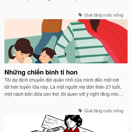
có khả năng đặc biệt nào ngoài việc đọc và cộng những
con số đơn giản...
Quà tặng cuộc sống
Những chiến binh tí hon
Tôi dự định chuyển đội quân nhỏ của mình đến một nơi
tốt hơn tuyến lửa này. Là một người mẹ đơn thân 27 tuổi,
một nách bốn đứa con thơ, tôi quen với ý nghĩ rằng mình
đích thị là một người chỉ huy can trường chăn dắt lũ con
của tôi. ..
Quà tặng cuộc sống