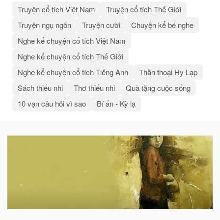
Truyện cổ tích Việt Nam
Truyện cổ tích Thế Giới
Truyện ngụ ngôn
Truyện cười
Chuyện kể bé nghe
Nghe kể chuyện cổ tích Việt Nam
Nghe kể chuyện cổ tích Thế Giới
Nghe kể chuyện cổ tích Tiếng Anh
Thần thoại Hy Lạp
Sách thiếu nhi
Thơ thiếu nhi
Quà tặng cuộc sống
10 vạn câu hỏi vì sao
Bí ẩn - Kỳ lạ
Bài
viết
liên
quan