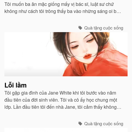
Tôi muốn ba ăn mặc giống mấy vị bác sĩ, luật sư chứ
không như cách tôi trông thấy ba vào những sáng oi bức
khi ba thức dậy sớm để chiên trứng cho tôi và mẹ...
Quà tặng cuộc sống
Lỗi lầm
Tôi gặp gia đình của Jane White khi tôi bước vào năm
đầu tiên của đời sinh viên. Tôi và cô ấy học chung một
lớp. Lần đầu tiên tôi đến nhà Jane, tôi cảm thấy không
khí ấm áp như ở nhà mình...
Quà tặng cuộc sống