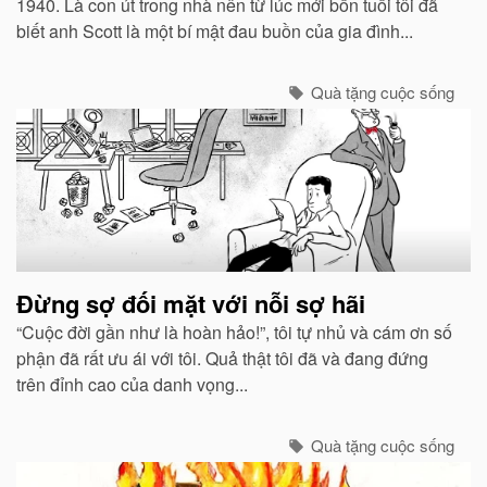
1940. Là con út trong nhà nên từ lúc mới bốn tuổi tôi đã
biết anh Scott là một bí mật đau buồn của gia đình...
Quà tặng cuộc sống
Đừng sợ đối mặt với nỗi sợ hãi
“Cuộc đời gần như là hoàn hảo!”, tôi tự nhủ và cám ơn số
phận đã rất ưu ái với tôi. Quả thật tôi đã và đang đứng
trên đỉnh cao của danh vọng...
Quà tặng cuộc sống