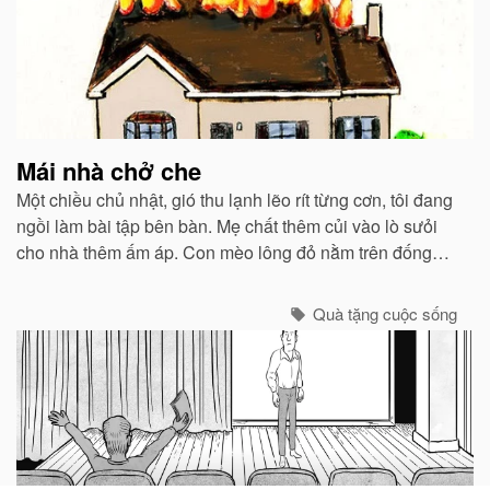
Mái nhà chở che
Một chiều chủ nhật, gió thu lạnh lẽo rít từng cơn, tôi đang
ngồi làm bài tập bên bàn. Mẹ chất thêm củi vào lò sưỏi
cho nhà thêm ấm áp. Con mèo lông đỏ nằm trên đống
sách vở, kêu gừ gừ, thỉnh thoảng khều khều cây viết cho
vui...
Quà tặng cuộc sống