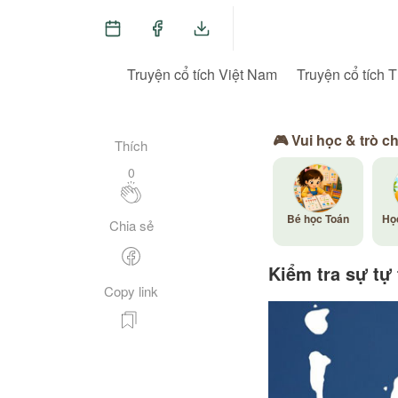
Truyện cổ tích Việt Nam
Truyện cổ tích T
🎮 Vui học & trò c
Thích
0
Bé học Toán
Họ
Chia sẻ
Kiểm tra sự tự 
Copy link