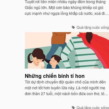
Tuyết rơi liên miên nhiều ngày đêm trong tháng
Giấc ngủ lớn. Một cơn bão khủng khiếp có gió
cực mạnh như ngựa lồng khắp cả nước, xoá đi
tất cả dấu chân của các con vật chạy bão ẩn núp
vào các hang hốc.
Quà tặng cuộc sống
Những chiến binh tí hon
Tôi dự định chuyển đội quân nhỏ của mình đến
một nơi tốt hơn tuyến lửa này. Là một người mẹ
đơn thân 27 tuổi, một nách bốn đứa con thơ, tôi
quen với ý nghĩ rằng mình đích thị là một người
chỉ huy can trường chăn dắt lũ con của tôi. ..
Quà tặng cuộc sống