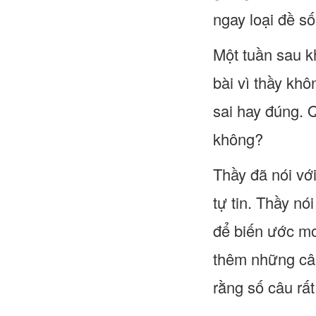
ngay loại đề s
Một tuần sau kh
bài vì thầy kh
sai hay đúng. Q
không?
Thầy đã nói với
tự tin. Thầy nó
để biến ước mơ
thêm những câu
rằng số câu rất