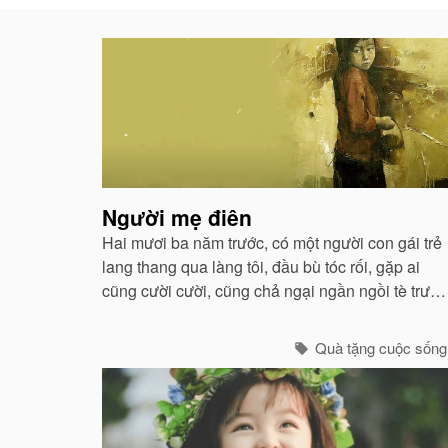
Bài
viết
liên
quan
Người mẹ điên
Hai mươi ba năm trước, có một người con gái trẻ
lang thang qua làng tôi, đầu bù tóc rối, gặp ai
cũng cười cười, cũng chả ngại ngần ngồi tè trước
mặt mọi người...
Quà tặng cuộc sống