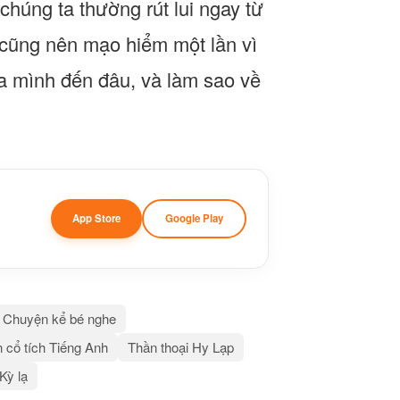
húng ta thường rút lui ngay từ
 cũng nên mạo hiểm một lần vì
ủa mình đến đâu, và làm sao về
App Store
Google Play
Chuyện kể bé nghe
 cổ tích Tiếng Anh
Thần thoại Hy Lạp
 Kỳ lạ