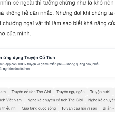
nhìn bề ngoài thì tưởng chừng như là khó nên c
mà không hề cân nhắc. Nhưng đôi khi chúng ta
 chướng ngại vật thì làm sao biết khả năng c
mơ của mình.
ên ứng dụng Truyện Cổ Tích
 Trên app còn 1000+ truyện và game miễn phí — không quảng cáo, nhiều
trải nghiệm đọc tốt hơn
 Nam
Truyện cổ tích Thế Giới
Truyện ngụ ngôn
Truyện cười
ích Việt Nam
Nghe kể chuyện cổ tích Thế Giới
Nghe kể chuyện
 thiếu nhi
Quà tặng cuộc sống
10 vạn câu hỏi vì sao
Bí ẩn -