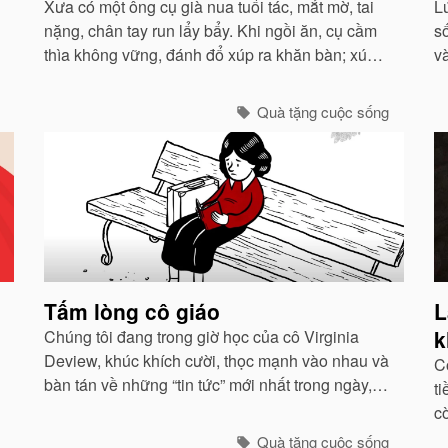
Xưa có một ông cụ già nua tuổi tác, mắt mờ, tai
L
nặng, chân tay run lẩy bẩy. Khi ngồi ăn, cụ cầm
s
thìa không vững, đánh đổ xúp ra khăn bàn; xúp
v
rơi ra cả ngoài miệng. Con trai và con dâu thấy
đ
thế lấy làm tởm, tống cụ ra ngồi một xó...
n
Quà tặng cuộc sống
gi
Tấm lòng cô giáo
L
k
Chúng tôi đang trong giờ học của cô Virginia
Deview, khúc khích cười, thọc mạnh vào nhau và
C
bàn tán về những “tin tức” mới nhất trong ngày,
ti
như thuốc chải mí mắt màu tím đặc biệt mà
c
Cindy đang dùng...
Quà tặng cuộc sống