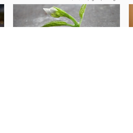
Sức sống mãnh liệt
T
Lần đầu tiên tôi thấy con Khói là khi nó đang ở
Tô
trong đống lửa! Một lần cùng ba đứa con nhỏ
s
của mình đến bãi rác nằm ngoài thị trấn để đốt
m
rác như thường lệ, tôi phát hiện nó bị vùi trong
t
một đống gạch đang cháy âm ỉ...
họ
Quà tặng cuộc sống