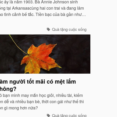
úc ấy là năm 1903. Bà Annie Johnson sinh
ống tại Arkansascùng hai con trai và đang lâm
ào tình cảnh bế tắc. Tiền bạc của bà gần như
ã cạn, bản thân bà không có khả năng đặc biệt
ào ngoài việc đọc và cộng những con số đơn
Quà tặng cuộc sống
ản...
àm người tốt mãi có mệt lắm
hông?
ô bạn mình may mắn học giỏi, nhiều tài, kiếm
ền dễ và nhiều bạn bè, thời con gái như thế thì
òn gì mong hơn nữa?
Quà tặng cuộc sống