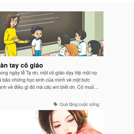
àn tay cô giáo
rong ngày lễ Tạ ơn, một cô giáo dạy lớp một nọ
ã bảo những học sinh của mình vẽ một bức
ranh về điều gì đó mà các em biết ơn. Cô muốn
iết xem những đứa trẻ từ các vùng phụ cận
ghèo nàn này thật sự mang ơn ra sao...
Quà tặng cuộc sống