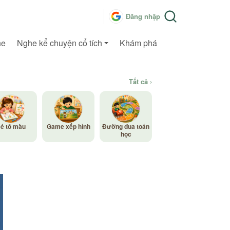
Đăng nhập
he
Nghe kể chuyện cổ tích
Khám phá
Tất cả ›
é tô màu
Game xếp hình
Đường đua toán
học