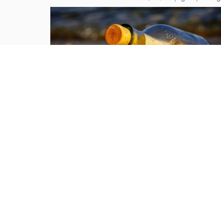
Hãy bỏ tất cả những ưu phiền
của bạn vào một chiếc túi lủng
Cách đây không lâu, tôi đã rơi vào một giai đoạn
rất tồi tệ trong cuộc sống mà có lẽ nhiều người
trong chúng ta cũng đã từng trải qua. Khi đó, với
tôi mọi thứ đều trở nên chán chường và tẻ nhạt...
Quà tặng cuộc sống