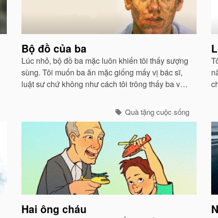
Bộ đồ của ba
L
Lúc nhỏ, bộ đồ ba mặc luôn khiến tôi thấy sượng
T
sùng. Tôi muốn ba ăn mặc giống mấy vị bác sĩ,
n
luật sư chứ không như cách tôi trông thấy ba vào
c
những sáng oi bức khi ba thức dậy sớm để chiên
c
trứng cho tôi và mẹ...
Quà tặng cuộc sống
Hai ông cháu
N