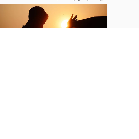
ình yêu tạo nên lẽ sống
i chỉ mới 12 tuổi, nhưng tôi đã biết buồn và rất
ợ cái chết mỗi khi nghĩ đến ông ngoại, người
ang trong mình căn bệnh gọi là “khí thủng” do
hói quen hút thuốc từ hồi ông còn học trung
c...
Quà tặng cuộc sống