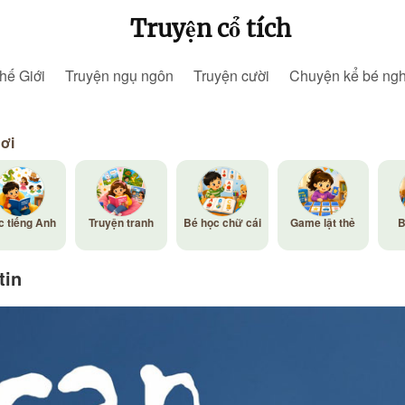
Truyện cổ tích
hế Giới
Truyện ngụ ngôn
Truyện cười
Chuyện kể bé ng
hơi
c tiếng Anh
Truyện tranh
Bé học chữ cái
Game lật thẻ
B
tin