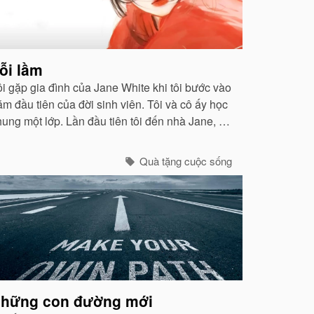
ỗi lầm
ôi gặp gia đình của Jane White khi tôi bước vào
ăm đầu tiên của đời sinh viên. Tôi và cô ấy học
hung một lớp. Lần đầu tiên tôi đến nhà Jane, tôi
ảm thấy không khí ấm áp như ở nhà mình...
Quà tặng cuộc sống
hững con đường mới