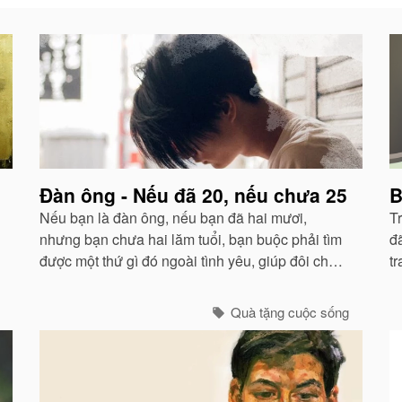
Đàn ông - Nếu đã 20, nếu chưa 25
B
Nếu bạn là đàn ông, nếu bạn đã hai mươi,
T
nhưng bạn chưa hai lăm tuổi, bạn buộc phải tìm
đ
được một thứ gì đó ngoài tình yêu, giúp đôi chân
t
bạn đứng vững vàng trong cuộc đời này. Bạn
b
phải bắt đầu nghĩ cách để kiếm đủ và sống
n
Quà tặng cuộc sống
được.