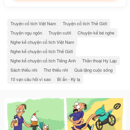
Truyện cổ tích Việt Nam
Truyện cổ tích Thế Giới
Truyện ngụ ngôn
Truyện cười
Chuyện kể bé nghe
Nghe kể chuyện cổ tích Việt Nam
Nghe kể chuyện cổ tích Thế Giới
Nghe kể chuyện cổ tích Tiếng Anh
Thần thoại Hy Lạp
Sách thiếu nhi
Thơ thiếu nhi
Quà tặng cuộc sống
10 vạn câu hỏi vì sao
Bí ẩn - Kỳ lạ
Bài
viết
liên
quan