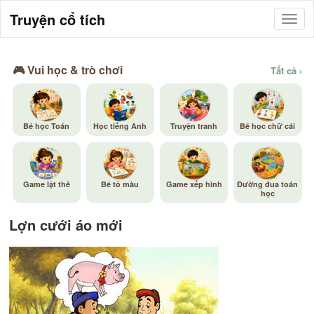
Truyện cổ tích
🎮 Vui học & trò chơi
Tất cả ›
Bé học Toán
Học tiếng Anh
Truyện tranh
Bé học chữ cái
Game lật thẻ
Bé tô màu
Game xếp hình
Đường đua toán
học
Lợn cưới áo mới