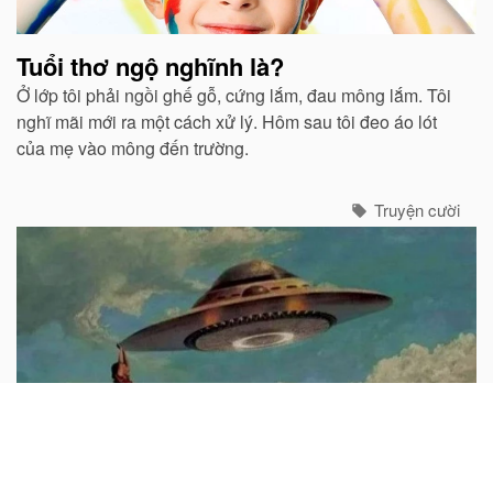
Tuổi thơ ngộ nghĩnh là?
Ở lớp tôi phải ngồi ghế gỗ, cứng lắm, đau mông lắm. Tôi
nghĩ mãi mới ra một cách xử lý. Hôm sau tôi đeo áo lót
của mẹ vào mông đến trường.
Truyện cười
Nếu gặp người ngoài hành tinh bạn sẽ
nói gì?
Cướp đây, giao UFO cho tao!