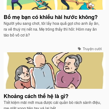
Bố mẹ bạn có khiếu hài hước không?
Người yêu sang chơi, tôi lấy hoa quả gọt cho anh ấy ăn,
ra vẻ thuỳ mị nết na. Mẹ trông thấy thì hỏi: Hôm nay ăn
táo bỏ vỏ cơ à?
Truyện cười
Khoảng cách thế hệ là gì?
Tiết kiệm mãi mới mua được cái quần bò rách sành điệu,
mẹ giặt xong tiện tay vá lại hết.