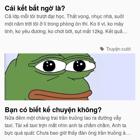
Cái kết bất ngờ là?
Cả lớp mỗi tôi trượt đại học. Thất vọng, nhục nhã, suốt
một năm trời tôi ở lì trong phòng ôn thi. Ko ti vi, ko máy
tính, ko yêu đương, ko chơi bời, sụt mất 12kg. Kết quả
tổng điểm năm nay thấp hơn năm ngoái 6 điểm.
Truyện cười
Bạn có biết kể chuyện không?
Nửa đêm một chàng trai trần truồng lao ra đường vẫy
taxi. Tài xế taxi trợn mắt nhìn anh ta chằm chằm. Anh ta
bực quá quát: Chưa bao giờ thấy đàn ông trần truồng à