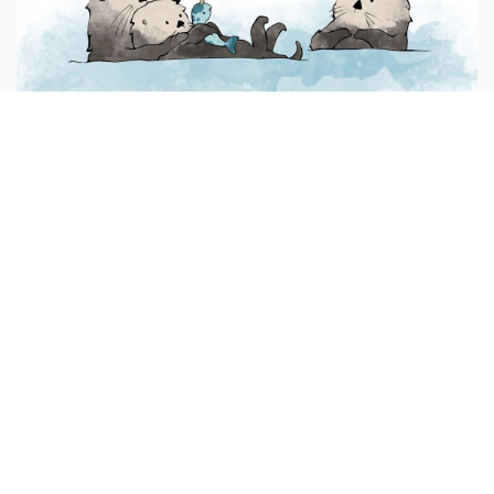
Tình bạn của rái cá
Tuyết rơi liên miên nhiều ngày đêm trong tháng Giấc ngủ
lớn. Một cơn bão khủng khiếp có gió cực mạnh như ngựa
lồng khắp cả nước, xoá đi tất cả dấu chân của các con
vật chạy bão ẩn núp vào các hang hốc.
Quà tặng cuộc sống
Hai ông cháu