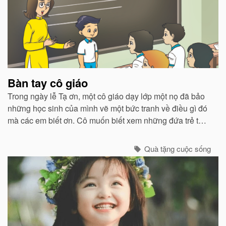
Bàn tay cô giáo
Trong ngày lễ Tạ ơn, một cô giáo dạy lớp một nọ đã bảo
những học sinh của mình vẽ một bức tranh về điều gì đó
mà các em biết ơn. Cô muốn biết xem những đứa trẻ từ
các vùng phụ cận nghèo nàn này thật sự mang ơn ra
sao...
Quà tặng cuộc sống