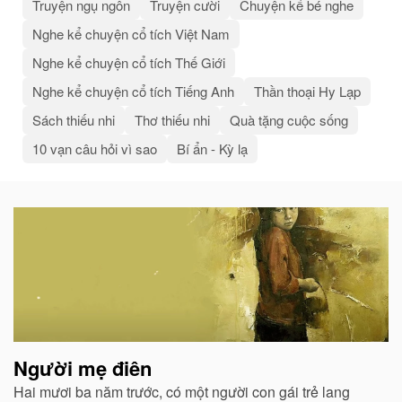
Truyện ngụ ngôn
Truyện cười
Chuyện kể bé nghe
Nghe kể chuyện cổ tích Việt Nam
Nghe kể chuyện cổ tích Thế Giới
Nghe kể chuyện cổ tích Tiếng Anh
Thần thoại Hy Lạp
Sách thiếu nhi
Thơ thiếu nhi
Quà tặng cuộc sống
10 vạn câu hỏi vì sao
Bí ẩn - Kỳ lạ
Bài
viết
liên
quan
Người mẹ điên
Hai mươi ba năm trước, có một người con gái trẻ lang