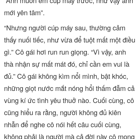
“Anh muốn em cúp máy trước, như vậy anh
mới yên tâm”.
“Nhưng người cúp máy sau, thường cảm
thấy nuối tiếc, như vừa để tuột mất một điều
gì.” Cô gái hơi run run giọng. “Vì vậy, anh
thà nhận sự mất mát đó, chỉ cần em vui là
đủ.” Cô gái không kìm nổi mình, bật khóc,
những giọt nước mắt nóng hổi thấm đẫm cả
vùng kí ức tình yêu thuở nào. Cuối cùng, cô
cũng hiểu ra rằng, người không đủ kiên
nhẫn để nghe cô nói hết câu cuối cùng,
không phải là người mà cả đời này cô mong