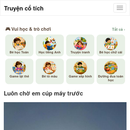
Truyện cổ tích
🎮 Vui học & trò chơi
Tất cả ›
Bé học Toán
Học tiếng Anh
Truyện tranh
Bé học chữ cái
Game lật thẻ
Bé tô màu
Game xếp hình
Đường đua toán
học
Luôn chờ em cúp máy trước