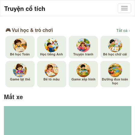
Truyện cổ tích
🎮 Vui học & trò chơi
Tất cả ›
Bé học Toán
Học tiếng Anh
Truyện tranh
Bé học chữ cái
Game lật thẻ
Bé tô màu
Game xếp hình
Đường đua toán
học
Mất xe