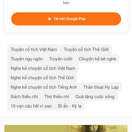
hơn
Tải trên Google Play
Truyện cổ tích Việt Nam
Truyện cổ tích Thế Giới
Truyện ngụ ngôn
Truyện cười
Chuyện kể bé nghe
Nghe kể chuyện cổ tích Việt Nam
Nghe kể chuyện cổ tích Thế Giới
Nghe kể chuyện cổ tích Tiếng Anh
Thần thoại Hy Lạp
Sách thiếu nhi
Thơ thiếu nhi
Quà tặng cuộc sống
10 vạn câu hỏi vì sao
Bí ẩn - Kỳ lạ
Bài