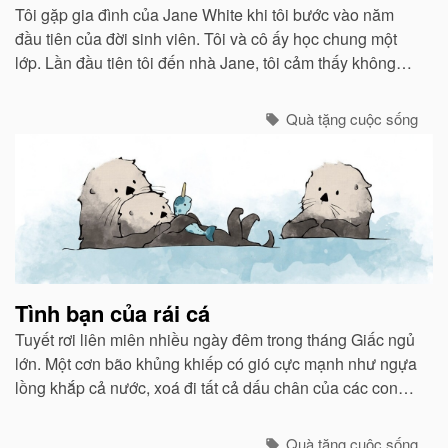
Tôi gặp gia đình của Jane White khi tôi bước vào năm
đầu tiên của đời sinh viên. Tôi và cô ấy học chung một
lớp. Lần đầu tiên tôi đến nhà Jane, tôi cảm thấy không
khí ấm áp như ở nhà mình...
Quà tặng cuộc sống
Tình bạn của rái cá
Tuyết rơi liên miên nhiều ngày đêm trong tháng Giấc ngủ
lớn. Một cơn bão khủng khiếp có gió cực mạnh như ngựa
lồng khắp cả nước, xoá đi tất cả dấu chân của các con
vật chạy bão ẩn núp vào các hang hốc.
Quà tặng cuộc sống