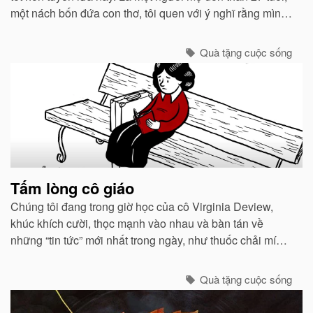
một nách bốn đứa con thơ, tôi quen với ý nghĩ rằng mình
đích thị là một người chỉ huy can trường chăn dắt lũ con
của tôi. ..
Quà tặng cuộc sống
Tấm lòng cô giáo
Chúng tôi đang trong giờ học của cô Virginia Deview,
khúc khích cười, thọc mạnh vào nhau và bàn tán về
những “tin tức” mới nhất trong ngày, như thuốc chải mí
mắt màu tím đặc biệt mà Cindy đang dùng...
Quà tặng cuộc sống