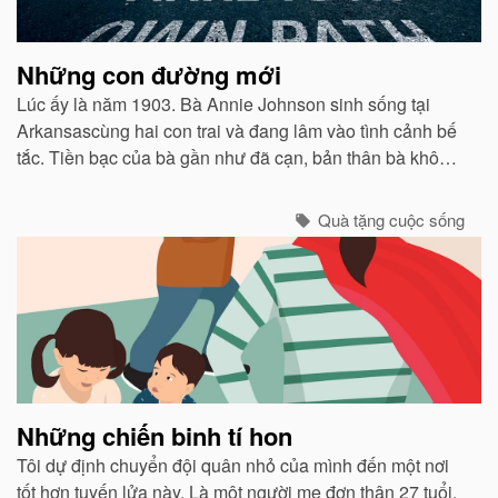
Những con đường mới
Lúc ấy là năm 1903. Bà Annie Johnson sinh sống tại
Arkansascùng hai con trai và đang lâm vào tình cảnh bế
tắc. Tiền bạc của bà gần như đã cạn, bản thân bà không
có khả năng đặc biệt nào ngoài việc đọc và cộng những
con số đơn giản...
Quà tặng cuộc sống
Những chiến binh tí hon
Tôi dự định chuyển đội quân nhỏ của mình đến một nơi
tốt hơn tuyến lửa này. Là một người mẹ đơn thân 27 tuổi,