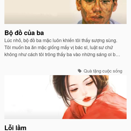
Bộ đồ của ba
Lúc nhỏ, bộ đồ ba mặc luôn khiến tôi thấy sượng sùng.
Tôi muốn ba ăn mặc giống mấy vị bác sĩ, luật sư chứ
không như cách tôi trông thấy ba vào những sáng oi bức
khi ba thức dậy sớm để chiên trứng cho tôi và mẹ...
Quà tặng cuộc sống
Lỗi lầm