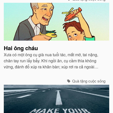
Hai ông cháu
Xưa có một ông cụ già nua tuổi tác, mắt mờ, tai nặng,
chân tay run lẩy bẩy. Khi ngồi ăn, cụ cầm thìa không
vững, đánh đổ xúp ra khăn bàn; xúp rơi ra cả ngoài
miệng. Con trai và con dâu thấy thế lấy làm tởm, tống cụ
ra ngồi một xó...
Quà tặng cuộc sống