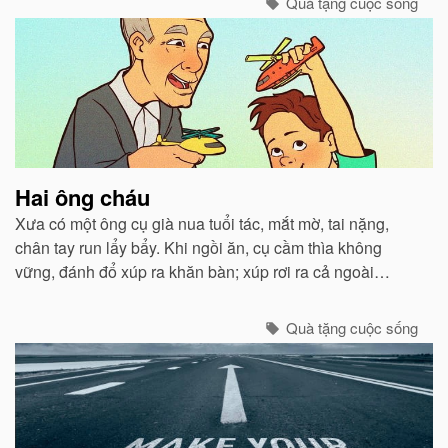
Quà tặng cuộc sống
Hai ông cháu
Xưa có một ông cụ già nua tuổi tác, mắt mờ, tai nặng,
chân tay run lẩy bẩy. Khi ngồi ăn, cụ cầm thìa không
vững, đánh đổ xúp ra khăn bàn; xúp rơi ra cả ngoài
miệng. Con trai và con dâu thấy thế lấy làm tởm, tống cụ
ra ngồi một xó...
Quà tặng cuộc sống