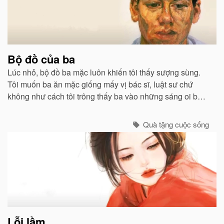
Bộ đồ của ba
Lúc nhỏ, bộ đồ ba mặc luôn khiến tôi thấy sượng sùng.
Tôi muốn ba ăn mặc giống mấy vị bác sĩ, luật sư chứ
không như cách tôi trông thấy ba vào những sáng oi bức
khi ba thức dậy sớm để chiên trứng cho tôi và mẹ...
Quà tặng cuộc sống
Lỗi lầm