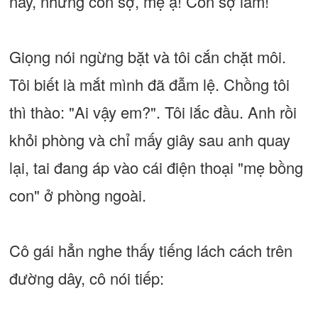
này, nhưng con sợ, mẹ ạ! Con sợ lắm!
Giọng nói ngừng bặt và tôi cắn chặt môi.
Tôi biết là mắt mình đã đẫm lệ. Chồng tôi
thì thào: "Ai vậy em?". Tôi lắc đầu. Anh rồi
khỏi phòng và chỉ mấy giây sau anh quay
lại, tai đang áp vào cái điện thoại "mẹ bồng
con" ở phòng ngoài.
Cô gái hẳn nghe thấy tiếng lách cách trên
đường dây, cô nói tiếp: