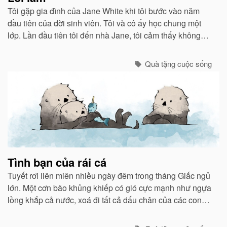
Tôi gặp gia đình của Jane White khi tôi bước vào năm
đầu tiên của đời sinh viên. Tôi và cô ấy học chung một
lớp. Lần đầu tiên tôi đến nhà Jane, tôi cảm thấy không
khí ấm áp như ở nhà mình...
Quà tặng cuộc sống
Tình bạn của rái cá
Tuyết rơi liên miên nhiều ngày đêm trong tháng Giấc ngủ
lớn. Một cơn bão khủng khiếp có gió cực mạnh như ngựa
lồng khắp cả nước, xoá đi tất cả dấu chân của các con
vật chạy bão ẩn núp vào các hang hốc.