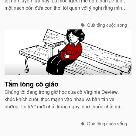
tốt hơn tuyến lửa này. Là một người mẹ đơn thân 27 tuổi,
một nách bốn đứa con thơ, tôi quen với ý nghĩ rằng mình
đích thị là một người chỉ huy can trường chăn dắt lũ con
của tôi. ..
Quà tặng cuộc sống
Tấm lòng cô giáo
Chúng tôi đang trong giờ học của cô Virginia Deview,
khúc khích cười, thọc mạnh vào nhau và bàn tán về
những “tin tức” mới nhất trong ngày, như thuốc chải mí
mắt màu tím đặc biệt mà Cindy đang dùng...
Quà tặng cuộc sống