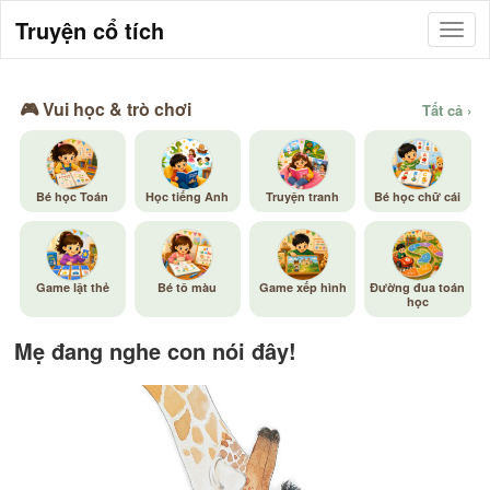
Truyện cổ tích
🎮 Vui học & trò chơi
Tất cả ›
Bé học Toán
Học tiếng Anh
Truyện tranh
Bé học chữ cái
Game lật thẻ
Bé tô màu
Game xếp hình
Đường đua toán
học
Mẹ đang nghe con nói đây!