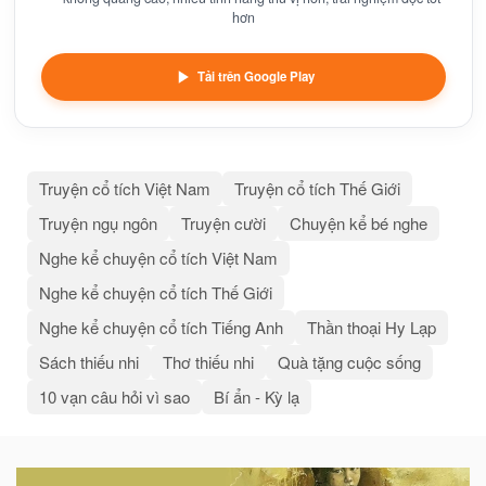
hơn
Tải trên Google Play
Truyện cổ tích Việt Nam
Truyện cổ tích Thế Giới
Truyện ngụ ngôn
Truyện cười
Chuyện kể bé nghe
Nghe kể chuyện cổ tích Việt Nam
Nghe kể chuyện cổ tích Thế Giới
Nghe kể chuyện cổ tích Tiếng Anh
Thần thoại Hy Lạp
Sách thiếu nhi
Thơ thiếu nhi
Quà tặng cuộc sống
10 vạn câu hỏi vì sao
Bí ẩn - Kỳ lạ
Bài