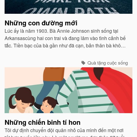
Những con đường mới
Lúc ấy là năm 1903. Bà Annie Johnson sinh sống tại
Arkansascùng hai con trai và đang lâm vào tình cảnh bế
tắc. Tiền bạc của bà gần như đã cạn, bản thân bà không
có khả năng đặc biệt nào ngoài việc đọc và cộng những
con số đơn giản...
Quà tặng cuộc sống
Những chiến binh tí hon
Tôi dự định chuyển đội quân nhỏ của mình đến một nơi