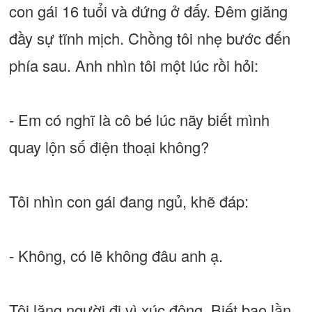
con gái 16 tuổi và đứng ở đấy. Đêm giăng
đầy sự tĩnh mịch. Chồng tôi nhẹ bước đến
phía sau. Anh nhìn tôi một lúc rồi hỏi:
- Em có nghĩ là cô bé lúc nãy biết mình
quay lộn số điện thoại không?
Tôi nhìn con gái đang ngủ, khẽ đáp:
- Không, có lẽ không đâu anh ạ.
Tôi lặng người đi vì xúc động. Biết bao lần