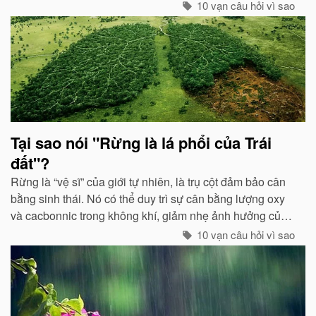
mức độ nhất định, hai loại điện tích trong quá trình phát
10 vạn câu hỏi vì sao
triển sẽ phát ra tia lửa...
Tại sao nói "Rừng là lá phổi của Trái
đất"?
Rừng là “vệ sĩ” của giới tự nhiên, là trụ cột đảm bảo cân
bằng sinh thái. Nó có thể duy trì sự cân bằng lượng oxy
và cacbonnic trong không khí, giảm nhẹ ảnh hưởng của
các chất thải, khí độc gây nên ô nhiễm, làm trong sạch
10 vạn câu hỏi vì sao
môi trường...