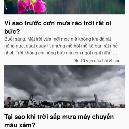
Vì sao trước cơn mưa rào trời rất oi
bức?
Buổi sáng, Mặt trời vừa mới mọc mà không khí đã rất
nóng nực, quạt quay tít nhưng mồ hôi mồ kê bạn rất nhễ
nhại. Trời không chỉ nóng bức mà còn ngột ngạt nữa: Đó
chính là dấu hiệu bắt đẩu của một cơn mưa rào...
10 vạn câu hỏi vì sao
Tại sao khi trời sắp mưa mây chuyển
màu xám?