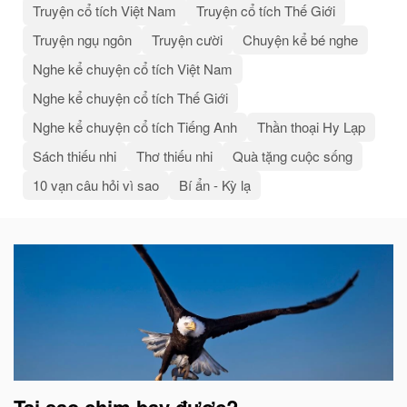
Truyện cổ tích Việt Nam
Truyện cổ tích Thế Giới
Truyện ngụ ngôn
Truyện cười
Chuyện kể bé nghe
Nghe kể chuyện cổ tích Việt Nam
Nghe kể chuyện cổ tích Thế Giới
Nghe kể chuyện cổ tích Tiếng Anh
Thần thoại Hy Lạp
Sách thiếu nhi
Thơ thiếu nhi
Quà tặng cuộc sống
10 vạn câu hỏi vì sao
Bí ẩn - Kỳ lạ
Bài
viết
liên
quan
Tại sao chim bay được?