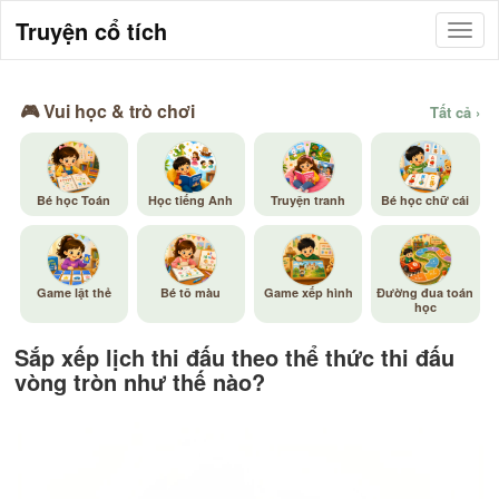
Truyện cổ tích
🎮 Vui học & trò chơi
Tất cả ›
Bé học Toán
Học tiếng Anh
Truyện tranh
Bé học chữ cái
Game lật thẻ
Bé tô màu
Game xếp hình
Đường đua toán
học
Sắp xếp lịch thi đấu theo thể thức thi đấu
vòng tròn như thế nào?