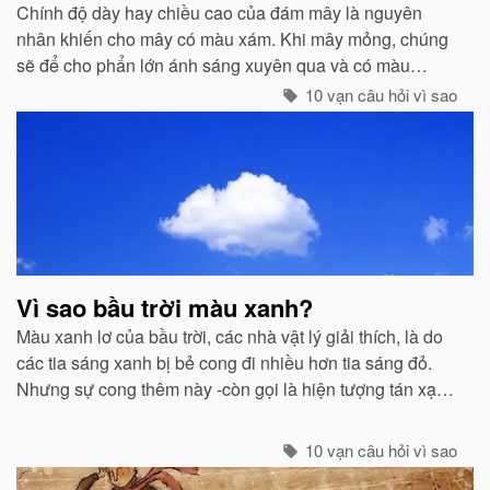
Chính độ dày hay chiều cao của đám mây là nguyên
nhân khiến cho mây có màu xám. Khi mây mỏng, chúng
sẽ để cho phẩn lớn ánh sáng xuyên qua và có màu
trắng...
10 vạn câu hỏi vì sao
Vì sao bầu trời màu xanh?
Màu xanh lơ của bầu trời, các nhà vật lý giải thích, là do
các tia sáng xanh bị bẻ cong đi nhiều hơn tia sáng đỏ.
Nhưng sự cong thêm này -còn gọi là hiện tượng tán xạ -
cũng mạnh không kém ở các tia tím...
10 vạn câu hỏi vì sao