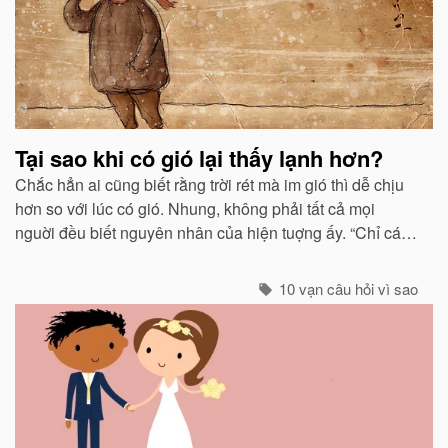
Tại sao khi có gió lại thấy lạnh hơn?
Chắc hẳn ai cũng biết rằng trời rét mà im gió thì dễ chịu
hơn so với lúc có gió. Nhung, không phải tất cả mọi
nguời đều biết nguyên nhân của hiện tuợng ấy. “Chỉ các
sinh vật mới cảm thấy giá buốt khi có gió”, còn các vật vô
sinh thì không.
10 vạn câu hỏi vì sao