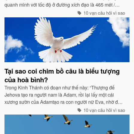
quanh mình với tốc độ ở đường xích đạo là 465 mét /
giây. Vậy mà có vẻ như Trái đất đang đứng yên...
10 vạn câu hỏi vì sao
Tại sao coi chim bồ câu là biểu tượng
của hoà bình?
Trong Kinh Thánh có đoạn như thế này: “Thượng đế
Jehova tạo ra người nam là Adam, rồi lại lấy một cái
xương sườn của Adamtạo ra con người nữ Eva, nhờ đó
con cháu của họ sinh sôi nảy nở và làm ăn sinh sống rất
10 vạn câu hỏi vì sao
hưng thịnh...