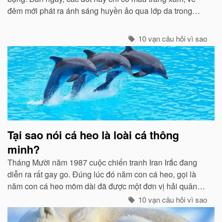
đêm mới phát ra ánh sáng huyền ảo qua lớp da trong
suốt...
10 vạn câu hỏi vì sao
Tại sao nói cá heo là loài cá thông
minh?
Tháng Mười năm 1987 cuộc chiến tranh Iran Irắc đang
diễn ra rất gay go. Đúng lúc đó năm con cá heo, gọi là
năm con cá heo mõm dài đã được một đơn vị hải quân
Mỹ thả ở eo biển Ormuz để tham gia vào một chiến dịch
10 vạn câu hỏi vì sao
gỡ mìn...