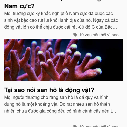
Nam cực?
Môi trường cực kỳ khắc nghiệt ở Nam cực đã buộc các
sinh vật bậc cao rút lui khỏi lãnh địa của nó. Ngay cả các
động vật lớn có thể chịu được cái rét -80 độ C của Bắc
cực như gấu trắng, voi biển. cũng không hề có mặt ở cực
10 vạn câu hỏi vì sao
Nam...
Tại sao nói san hô là động vật?
Mọi người thường cho rằng san hô là đá quý và hình
dung nó là một khoáng vật. Do rất nhiều san hô thiên
nhiên chưa được gia công đều có hình cành cây nên từ
xưa đến nay rất nhiều người lại cho rằng san hô là thực
vật...
10 vạn câu hỏi vì sao