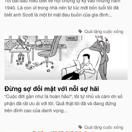
Tôi bắt đầu hiểu biết về hội chứng tự kỷ vào những năm
1940. Là con út trong nhà nên từ lúc mới bốn tuổi tôi đã
biết anh Scott là một bí mật đau buồn của gia đình...
Quà tặng cuộc sống
Đừng sợ đối mặt với nỗi sợ hãi
“Cuộc đời gần như là hoàn hảo!”, tôi tự nhủ và cám ơn số
phận đã rất ưu ái với tôi. Quả thật tôi đã và đang đứng
trên đỉnh cao của danh vọng...
Quà tặng cuộc sống