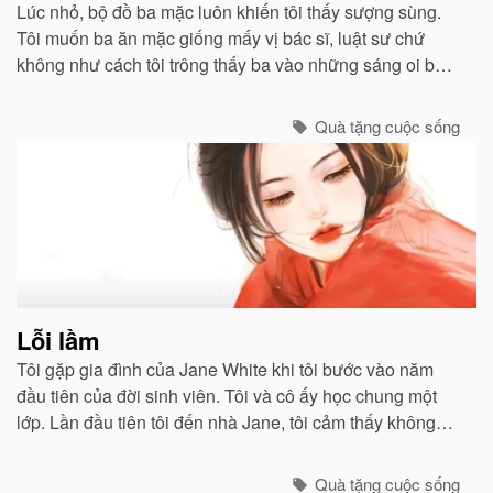
Lúc nhỏ, bộ đồ ba mặc luôn khiến tôi thấy sượng sùng.
Tôi muốn ba ăn mặc giống mấy vị bác sĩ, luật sư chứ
không như cách tôi trông thấy ba vào những sáng oi bức
khi ba thức dậy sớm để chiên trứng cho tôi và mẹ...
Quà tặng cuộc sống
Lỗi lầm
Tôi gặp gia đình của Jane White khi tôi bước vào năm
đầu tiên của đời sinh viên. Tôi và cô ấy học chung một
lớp. Lần đầu tiên tôi đến nhà Jane, tôi cảm thấy không
khí ấm áp như ở nhà mình...
Quà tặng cuộc sống