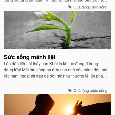
chán chường và tẻ nhạt...
Quà tặng cuộc sống
Sức sống mãnh liệt
Lần đầu tiên tôi thấy con Khói là khi nó đang ở trong
đống lửa! Một lần cùng ba đứa con nhỏ của mình đến bãi
rác nằm ngoài thị trấn để đốt rác như thường lệ, tôi phát
hiện nó bị vùi trong một đống gạch đang cháy âm ỉ...
Quà tặng cuộc sống