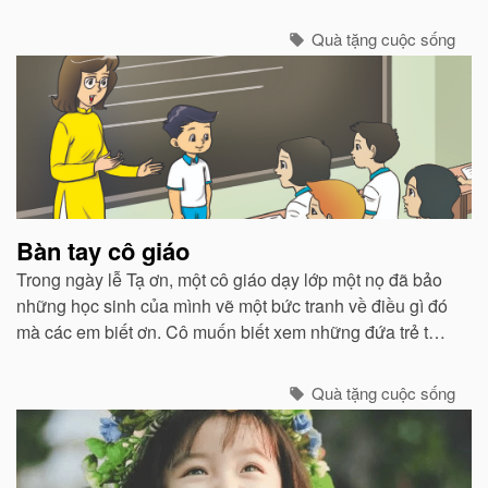
cuộc đời này. Bạn phải bắt đầu nghĩ cách để kiếm đủ và
sống được.
Quà tặng cuộc sống
Bàn tay cô giáo
Trong ngày lễ Tạ ơn, một cô giáo dạy lớp một nọ đã bảo
những học sinh của mình vẽ một bức tranh về điều gì đó
mà các em biết ơn. Cô muốn biết xem những đứa trẻ từ
các vùng phụ cận nghèo nàn này thật sự mang ơn ra
sao...
Quà tặng cuộc sống