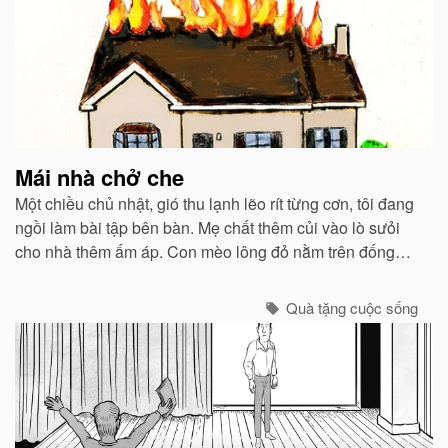
Mái nhà chở che
Một chiều chủ nhật, gió thu lạnh lẽo rít từng cơn, tôi đang
ngồi làm bài tập bên bàn. Mẹ chất thêm củi vào lò sưỏi
cho nhà thêm ấm áp. Con mèo lông đỏ nằm trên đống
sách vở, kêu gừ gừ, thỉnh thoảng khều khều cây viết cho
vui...
Quà tặng cuộc sống