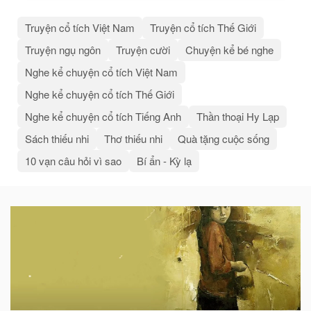
Truyện cổ tích Việt Nam
Truyện cổ tích Thế Giới
Truyện ngụ ngôn
Truyện cười
Chuyện kể bé nghe
Nghe kể chuyện cổ tích Việt Nam
Nghe kể chuyện cổ tích Thế Giới
Nghe kể chuyện cổ tích Tiếng Anh
Thần thoại Hy Lạp
Sách thiếu nhi
Thơ thiếu nhi
Quà tặng cuộc sống
10 vạn câu hỏi vì sao
Bí ẩn - Kỳ lạ
Bài
viết
liên
quan