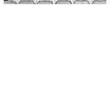
Có công mài sắt…
Joan Molinsky luôn ấp ủ ước mơ được đứng trên sân
khấu với mong muốn mang lại những phút giây thư giãn
cho mọi người...
Quà tặng cuộc sống
Tấm huy chương vàng
Có một lần vào mùa xuân năm 1995, tôi đã được mời
phát biểu tại một trường phổ thông trung học. Khi buổi lễ