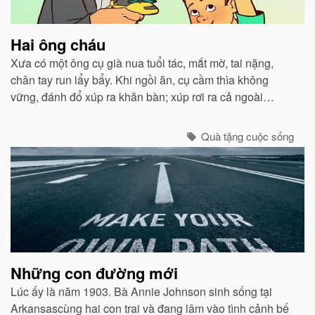
Hai ông cháu
Xưa có một ông cụ già nua tuổi tác, mắt mờ, tai nặng,
chân tay run lẩy bẩy. Khi ngồi ăn, cụ cầm thìa không
vững, đánh đổ xúp ra khăn bàn; xúp rơi ra cả ngoài
miệng. Con trai và con dâu thấy thế lấy làm tởm, tống cụ
ra ngồi một xó...
Quà tặng cuộc sống
Những con đường mới
Lúc ấy là năm 1903. Bà Annie Johnson sinh sống tại
Arkansascùng hai con trai và đang lâm vào tình cảnh bế