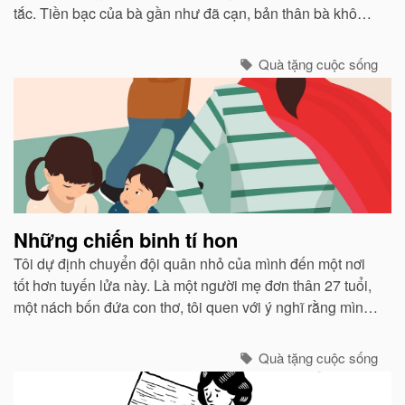
tắc. Tiền bạc của bà gần như đã cạn, bản thân bà không
có khả năng đặc biệt nào ngoài việc đọc và cộng những
con số đơn giản...
Quà tặng cuộc sống
Những chiến binh tí hon
Tôi dự định chuyển đội quân nhỏ của mình đến một nơi
tốt hơn tuyến lửa này. Là một người mẹ đơn thân 27 tuổi,
một nách bốn đứa con thơ, tôi quen với ý nghĩ rằng mình
đích thị là một người chỉ huy can trường chăn dắt lũ con
của tôi. ..
Quà tặng cuộc sống