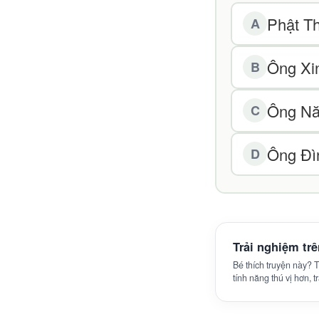
Phật T
A
Ông Xi
B
Ông N
C
Ông Đì
D
Trải nghiệm tr
Bé thích truyện này?
tính năng thú vị hơn, 