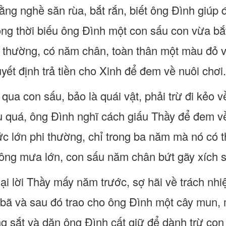
bằng nghề săn rùa, bắt rắn, biết ông Đình giúp
 đồng thời biếu ông Đình một con sấu con vừa b
ị thường, có năm chân, toàn thân một màu đỏ
yết định trả tiền cho Xinh để đem về nuôi chơi.
qua con sấu, bảo là quái vật, phải trừ đi kẻo 
 quá, ông Đình nghĩ cách giấu Thầy để đem về
ức lớn phi thường, chỉ trong ba năm mà nó có 
ng mưa lớn, con sấu năm chân bứt gãy xích s
i lời Thầy mấy năm trước, sợ hãi về trách nhiệ
bã và sau đó trao cho ông Đình một cây mun, mộ
g sắt và dặn ông Đình cất giữ để dành trừ con 