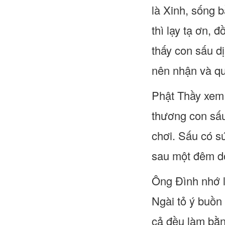
là Xinh, sống 
thì lạy tạ ơn,
thấy con sấu d
nên nhận và qu
Phật Thầy xem 
thương con sấu
chơi. Sấu có s
sau một đêm dô
Ông Đình nhớ lạ
Ngài tỏ ý buồn 
cả đều làm bằn