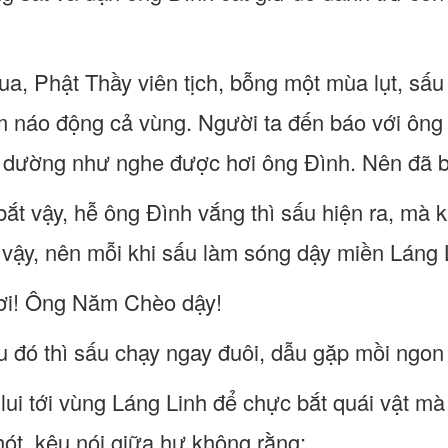
qua, Phật Thầy viên tịch, bỗng một mùa lụt, sấu 
àm náo động cả vùng. Người ta đến báo với ôn
 dường như nghe được hơi ông Đình. Nên đã b
bắt vậy, hễ ông Đình vắng thì sấu hiện ra, mà 
 vậy, nên mỗi khi sấu làm sóng dậy miền Láng L
 ơi! Ông Năm Chèo dậy!
 đó thì sấu chạy ngay đuôi, dẫu gặp mồi ngon
lui tới vùng Láng Linh để chực bắt quái vật m
hót, kêu nói giữa hư không rằng: