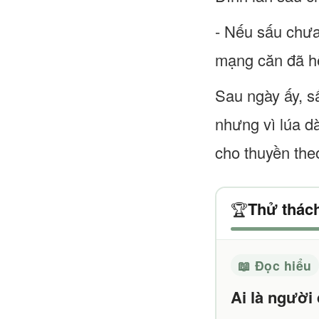
- Nếu sấu chưa
mạng căn đã hết
Sau ngày ấy, sấ
nhưng vì lúa d
cho thuyền the
Thử thách
🏆
📖 Đọc hiểu
Ai là người