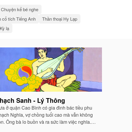
Chuyện kể bé nghe
 cổ tích Tiếng Anh
Thần thoại Hy Lạp
 Kỳ lạ
hạch Sanh - Lý Thông
ưa ở quận Cao Bình có gia đình bác tiều phu
hạch Nghĩa, vợ chồng tuổi cao mà vẫn không
on. Ông bà lo buồn và ra sức làm việc nghĩa.
ng thì sửa cầu, sửa cống, khơi rãnh, đắp