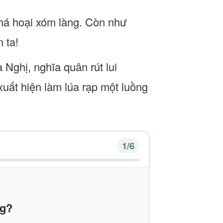
 phá hoại xóm làng. Còn như
 ta!
 Nghị, nghĩa quân rút lui
uất hiện làm lúa rạp một luồng
1
/6
ng?