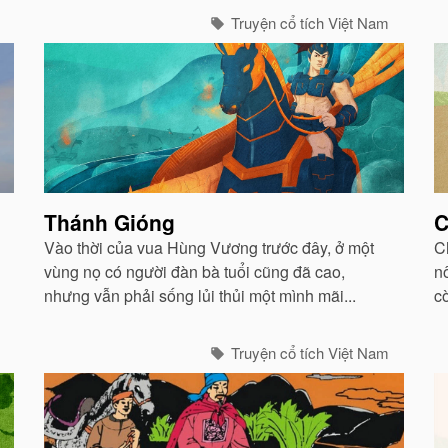
đ
Truyện cổ tích Việt Nam
uố
Thánh Gióng
C
Vào thời của vua Hùng Vương trước đây, ở một
C
vùng nọ có người đàn bà tuổi cũng đã cao,
n
nhưng vẫn phải sống lủi thủi một mình mãi...
c
p
Truyện cổ tích Việt Nam