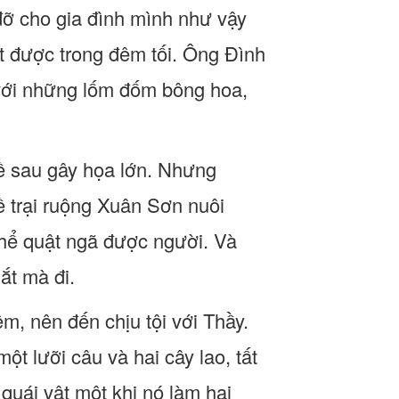
 đỡ cho gia đình mình như vậy
ắt được trong đêm tối. Ông Đình
 với những lốm đốm bông hoa,
về sau gây họa lớn. Nhưng
 trại ruộng Xuân Sơn nuôi
thể quật ngã được người. Và
ắt mà đi.
m, nên đến chịu tội với Thầy.
t lưỡi câu và hai cây lao, tất
quái vật một khi nó làm hại