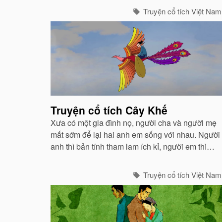
Truyện cổ tích Việt Nam
Truyện cổ tích Cây Khế
Xưa có một gia đình nọ, người cha và người mẹ
mất sớm để lại hai anh em sống với nhau. Người
anh thì bản tính tham lam ích kỉ, người em thì
ngược lại hiền lành chất phác và luôn biết
nhường nhịn...
Truyện cổ tích Việt Nam