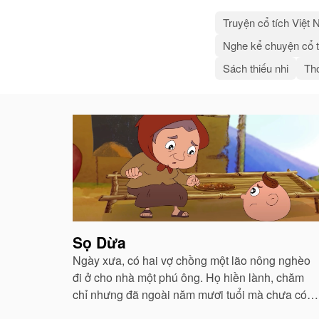
Truyện cổ tích Việt
Nghe kể chuyện cổ t
Sách thiếu nhi
Thơ
Bài
viết
liên
quan
Sọ Dừa
Ngày xưa, có hai vợ chồng một lão nông nghèo
đi ở cho nhà một phú ông. Họ hiền lành, chăm
chỉ nhưng đã ngoài năm mươi tuổi mà chưa có
lấy một mụn con...