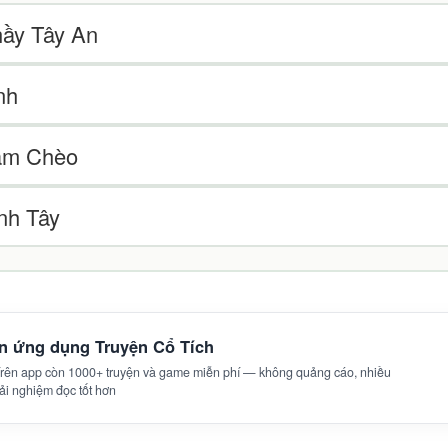
hầy Tây An
nh
ăm Chèo
nh Tây
ên ứng dụng Truyện Cổ Tích
 Trên app còn 1000+ truyện và game miễn phí — không quảng cáo, nhiều
trải nghiệm đọc tốt hơn