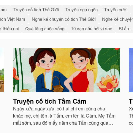
 Nam
Truyện cổ tích Thế Giới
Truyện ngụ ngôn
Truyện cười
ích Việt Nam
Nghe kể chuyện cổ tích Thế Giới
Nghe kể chuyện
 thiếu nhi
Quà tặng cuộc sống
10 vạn câu hỏi vì sao
Bí ẩn -
Truyện cổ tích Tấm Cám
T
Ngày xửa ngày xưa, có hai chị em cùng cha
X
khác mẹ, chị tên là Tấm, em tên là Cám. Mẹ Tấm
T
mất sớm, sau đó mấy năm cha Tấm cũng qua
c
đời, Tấm ở với dì ghẻ là mẹ Cám...
Ô