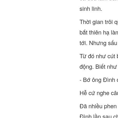
sinh linh.
Thời gian trôi 
bắt thiên hạ l
tới. Nhưng sấu
Từ đó như cút 
động. Biết như
- Bớ ông Đình
Hễ cứ nghe câu
Đã nhiều phen 
Đình lần sau c