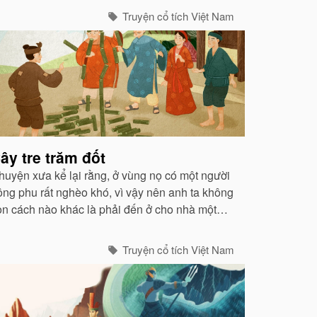
ường. Bà thì nấu nước cho người qua đường
Truyện cổ tích Việt Nam
ng...
ây tre trăm đốt
huyện xưa kể lại rằng, ở vùng nọ có một người
ông phu rất nghèo khó, vì vậy nên anh ta không
òn cách nào khác là phải đến ở cho nhà một
hú ông vô cùng giàu có...
Truyện cổ tích Việt Nam