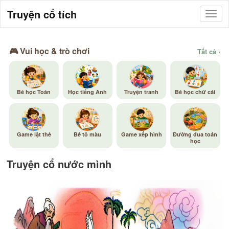
Truyện cổ tích
🎮 Vui học & trò chơi
Tất cả ›
Bé học Toán
Học tiếng Anh
Truyện tranh
Bé học chữ cái
Game lật thẻ
Bé tô màu
Game xếp hình
Đường đua toán
học
Truyện cổ nước mình