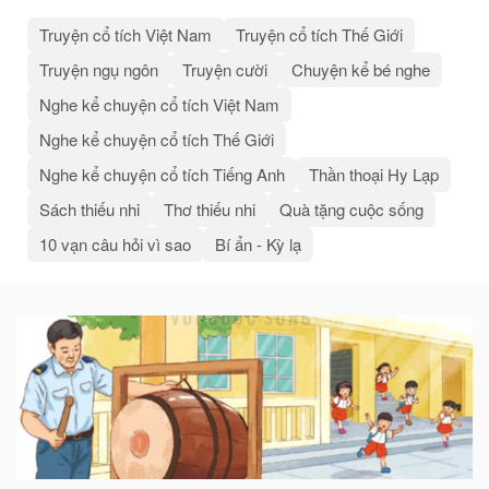
Truyện cổ tích Việt Nam
Truyện cổ tích Thế Giới
Truyện ngụ ngôn
Truyện cười
Chuyện kể bé nghe
Nghe kể chuyện cổ tích Việt Nam
Nghe kể chuyện cổ tích Thế Giới
Nghe kể chuyện cổ tích Tiếng Anh
Thần thoại Hy Lạp
Sách thiếu nhi
Thơ thiếu nhi
Quà tặng cuộc sống
10 vạn câu hỏi vì sao
Bí ẩn - Kỳ lạ
Bài
viết
liên
quan