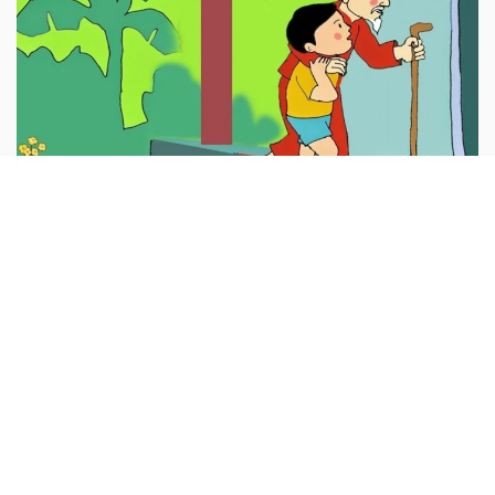
Thương ông
Ông bị đau chân. Nó sưng nó tấy. Đi phải chống gậy.
Khập khiễng, khập khà. Bước lên thềm nhà. Nhấc chân
quá khó...
Thơ thiếu nhi