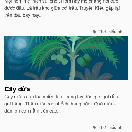
Mọi hôm mẹ thích vui chơi. Hôm nay mẹ chẳng nói cười
được đâu. Lá trầu khô giữa cơi trầu. Truyện Kiều gấp lại
trên đầu bấy nay...
Thơ thiếu nhi
Cây dừa
Cây dừa xanh toả nhiều tàu. Dang tay đón gió, gật đầu
gọi trăng. Thân dừa bạc phếch tháng năm. Quả dừa –
đàn lợn con nằm trên cao...
Thơ thiếu nhi