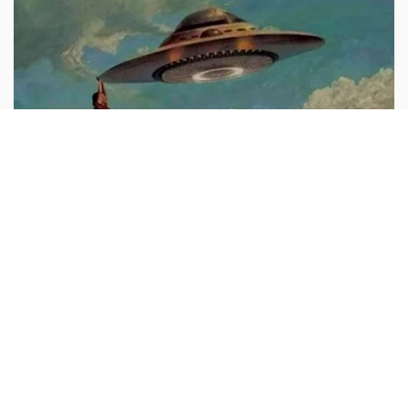
Nếu gặp người ngoài hành tinh bạn sẽ
nói gì?
Cướp đây, giao UFO cho tao!
Truyện cười