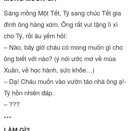
Sáng mồng Một Tết, Tý sang chúc Tết gia
đình ông hàng xóm. Ông rất vui tặng lì xì
cho Tý, rồi âu yếm hỏi:
– Nào, bây giờ cháu có mong muốn gì cho
ông biết với nào? (ý nói ước mơ về mùa
Xuân, về học hành, sức khỏe…)
– Dạ! Cháu muốn vào vườn táo nhà ông ạ!-
Tý hồn nhiên đáp.
– ???
***
LÀM GÌ?