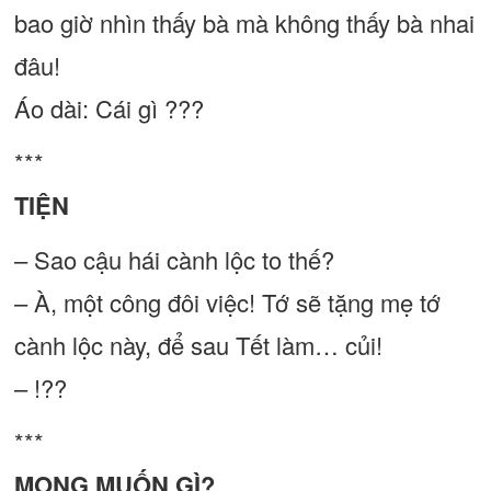
bao giờ nhìn thấy bà mà không thấy bà nhai
đâu!
Áo dài: Cái gì ???
***
TIỆN
– Sao cậu hái cành lộc to thế?
– À, một công đôi việc! Tớ sẽ tặng mẹ tớ
cành lộc này, để sau Tết làm… củi!
– !??
***
MONG MUỐN GÌ?