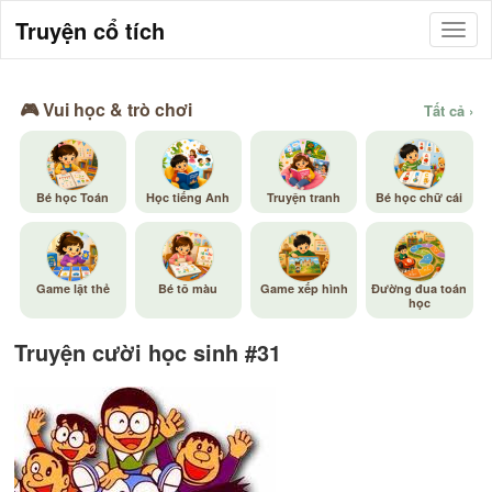
Truyện cổ tích
🎮 Vui học & trò chơi
Tất cả ›
Bé học Toán
Học tiếng Anh
Truyện tranh
Bé học chữ cái
Game lật thẻ
Bé tô màu
Game xếp hình
Đường đua toán
học
Truyện cười học sinh #31