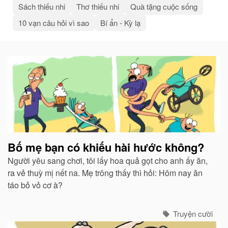
Sách thiếu nhi
Thơ thiếu nhi
Quà tặng cuộc sống
10 vạn câu hỏi vì sao
Bí ẩn - Kỳ lạ
Bài
viết
liên
quan
Bố mẹ bạn có khiếu hài hước không?
Người yêu sang chơi, tôi lấy hoa quả gọt cho anh ấy ăn,
ra vẻ thuỳ mị nết na. Mẹ trông thấy thì hỏi: Hôm nay ăn
táo bỏ vỏ cơ à?
Truyện cười