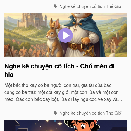
sinh ra đời…
Nghe kể chuyện cổ tích Thế Giới
Nghe kể chuyện cổ tích - Chú mèo đi
hia
Một bác thợ xay có ba người con trai, gia tài của bác
cũng có ba thứ: một cối xay gió, một con lừa và một con
mèo. Các con bác xay bột, lừa đi lấy ngũ cốc về xay và
chở bột đi, còn mèo thì bắt chuột...
Nghe kể chuyện cổ tích Thế Giới