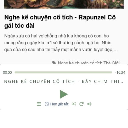
Nghe kể chuyện cổ tích - Rapunzel Cô
gái tóc dài
Ngày xưa có hai vợ chồng nhà kia không có con, họ
mong rằng ngày kia trời sẽ thương cảnh ngộ họ. Nhìn
qua cửa sổ sau nhà thì thấy một mảnh vườn tuyệt đẹp,
trồng toàn hoa thơm, các loại rau lạ...
Nghe kể chuyện cổ tích Thế Giới
00:00
-16:34
NGHE KỂ CHUYỆN CỔ TÍCH - BẦY CHIM THIÊN NGA
Hẹn giờ tắt
Nghe kể chuyện cổ tích - Nàng công