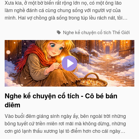
Xưa kia, ở một bờ biển rất rộng lớn nọ, có một ông lão
làm nghề đánh cá cùng chung sống với người vợ của
mình. Hai vợ chồng già sống trong túp lều rách nát, tồi
tàn...
Nghe kể chuyện cổ tích Thế Giới
Nghe kể chuyện cổ tích - Cô bé bán
diêm
Vào buổi đêm giáng sinh ngày ấy, bên ngoài trời những
bông tuyết cứ triền miên rơi mãi mà không dừng, những
cơn gió lạnh thấu xương lại tô điểm hơn cho cái ngày
giáng sinh vô cùng đặc biệt trong năm, cái ngày mà chúa