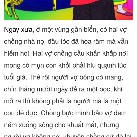
Ngày xưa
, ở một vùng gần biển, có hai vợ
chồng nhà nọ, đầu tóc đã hoa râm mà vẫn
hiếm hoi. Hai vợ chồng cầu khấn khắp nơi
mong có mụn con khỏi phải hiu quạnh lúc
tuổi già. Thế rồi người vợ bỗng có mang,
chín tháng mười ngày đẻ ra một bọc, khi
mở ra thì không phải là người mà là một
con dê đực. Chồng bực mình bảo vợ đem
ném xuống sông cho khuất mắt, nhưng
người vợ không nỡ, khuyên chồng cứ để lại