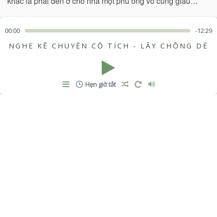
khác là phải đến ở cho nhà một phú ông vô cùng giàu
có...
Nghe kể chuyện cổ tích Việt Nam
00:00
-12:29
NGHE KỂ CHUYỆN CỔ TÍCH - LẤY CHỒNG DÊ
Hẹn giờ tắt
Nghe kể chuyện cổ tích - Hai anh em
Ngày xưa có hai anh em nhà kia, cha mẹ chết sớm hai
anh em ở với nhau. Người anh thì chăm chỉ làm lụng còn
người em thì chỉ chơi bời lêu lổng, suốt ngày chẳng mó
tay vào việc gì...
Nghe kể chuyện cổ tích Việt Nam