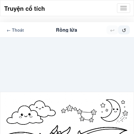
Truyện cổ tích
↩
↺
Rồng lửa
← Thoát