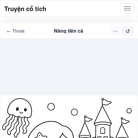
Truyện cổ tích
↩
↺
Nàng tiên cá
← Thoát