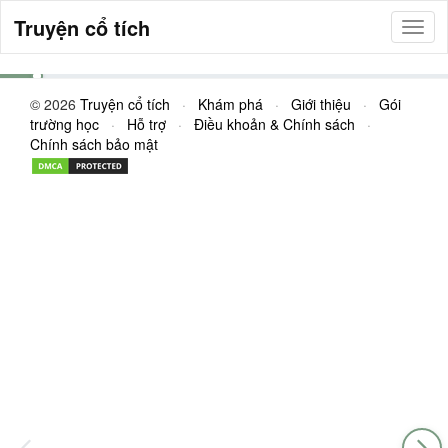
Truyện cổ tích
A Day by the Dock
Mom and Jack are by the dock. They have
© 2026
Truyện cổ tích
·
Khám phá
·
Giới thiệu
·
Gói
a pack.
trường học
·
Hỗ trợ
·
Điều khoản & Chính sách
·
Chính sách bảo mật