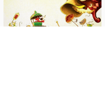
Đeo nhạc cho mèo
Vì mèo mà cuộc sống họ nhà chuột trở nên khó khăn.
Ngày nào chuột cũng bị mèo săn bắt...
Truyện ngụ ngôn