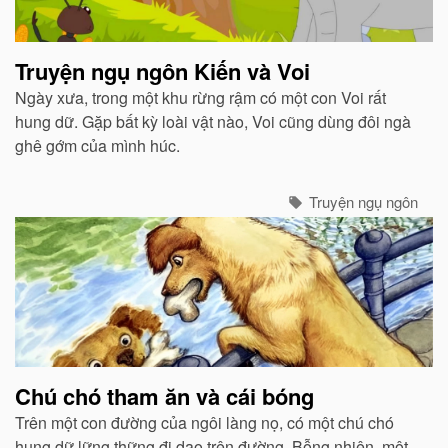
Truyện ngụ ngôn Kiến và Voi
Ngày xưa, trong một khu rừng rậm có một con Voi rất
hung dữ. Gặp bất kỳ loài vật nào, Voi cũng dùng đôi ngà
ghê gớm của mình húc.
Truyện ngụ ngôn
Chú chó tham ăn và cái bóng
Trên một con đường của ngôi làng nọ, có một chú chó
hung dữ lững thững đi dạo trên đường. Bỗng nhiên, một