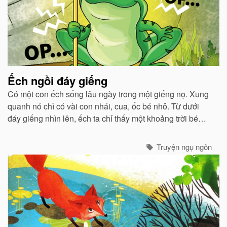
Ếch ngồi đáy giếng
Có một con ếch sống lâu ngày trong một giếng nọ. Xung
quanh nó chỉ có vài con nhái, cua, ốc bé nhỏ. Từ dưới
đáy giếng nhìn lên, ếch ta chỉ thấy một khoảng trời bé
bằng cái vung...
Truyện ngụ ngôn