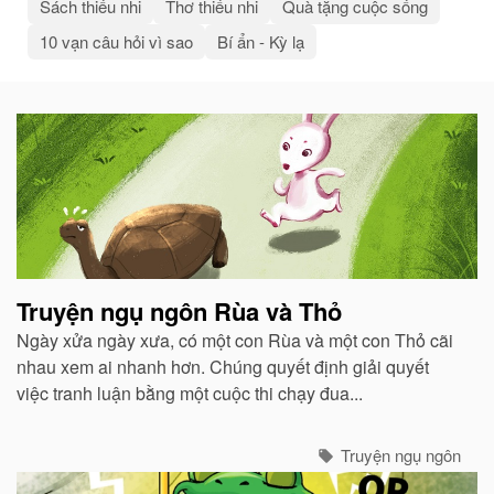
Sách thiếu nhi
Thơ thiếu nhi
Quà tặng cuộc sống
10 vạn câu hỏi vì sao
Bí ẩn - Kỳ lạ
Bài
viết
liên
quan
Truyện ngụ ngôn Rùa và Thỏ
Ngày xửa ngày xưa, có một con Rùa và một con Thỏ cãi
nhau xem ai nhanh hơn. Chúng quyết định giải quyết
việc tranh luận bằng một cuộc thi chạy đua...
Truyện ngụ ngôn