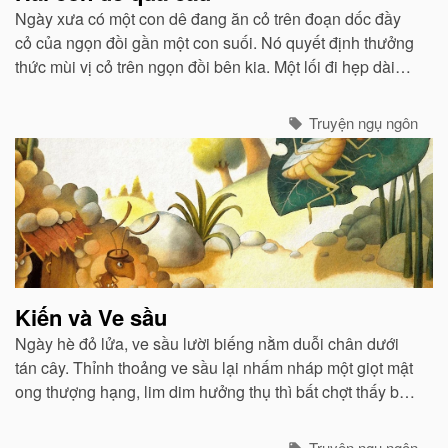
Ngày xưa có một con dê đang ăn cỏ trên đoạn dốc đầy
cỏ của ngọn đồi gần một con suối. Nó quyết định thưởng
thức mùi vị cỏ trên ngọn đồi bên kia. Một lối đi hẹp dài
được làm như một chiếc cầu bắc ngang qua con suối...
Truyện ngụ ngôn
Kiến và Ve sầu
Ngày hè đỏ lửa, ve sầu lười biếng nằm duỗi chân dưới
tán cây. Thỉnh thoảng ve sầu lại nhấm nháp một giọt mật
ong thượng hạng, lim dim hưởng thụ thì bất chợt thấy bác
kiến thân thể nhớp nháp mồ hôi hì hục vác một hạt gạo...
Truyện ngụ ngôn