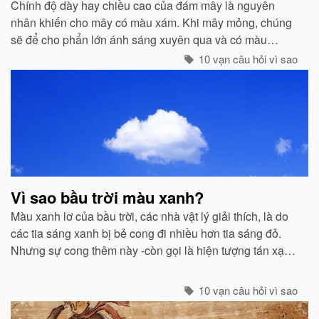
Chính độ dày hay chiều cao của đám mây là nguyên
nhân khiến cho mây có màu xám. Khi mây mỏng, chúng
sẽ để cho phẩn lớn ánh sáng xuyên qua và có màu
trắng...
10 vạn câu hỏi vì sao
Vì sao bầu trời màu xanh?
Màu xanh lơ của bầu trời, các nhà vật lý giải thích, là do
các tia sáng xanh bị bẻ cong đi nhiều hơn tia sáng đỏ.
Nhưng sự cong thêm này -còn gọi là hiện tượng tán xạ -
cũng mạnh không kém ở các tia tím...
10 vạn câu hỏi vì sao