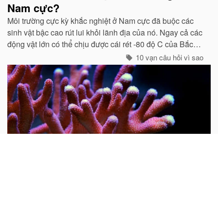
Nam cực?
Môi trường cực kỳ khắc nghiệt ở Nam cực đã buộc các
sinh vật bậc cao rút lui khỏi lãnh địa của nó. Ngay cả các
động vật lớn có thể chịu được cái rét -80 độ C của Bắc
cực như gấu trắng, voi biển. cũng không hề có mặt ở cực
10 vạn câu hỏi vì sao
Nam...
Tại sao nói san hô là động vật?
Mọi người thường cho rằng san hô là đá quý và hình
dung nó là một khoáng vật. Do rất nhiều san hô thiên
nhiên chưa được gia công đều có hình cành cây nên từ
xưa đến nay rất nhiều người lại cho rằng san hô là thực
vật...
10 vạn câu hỏi vì sao