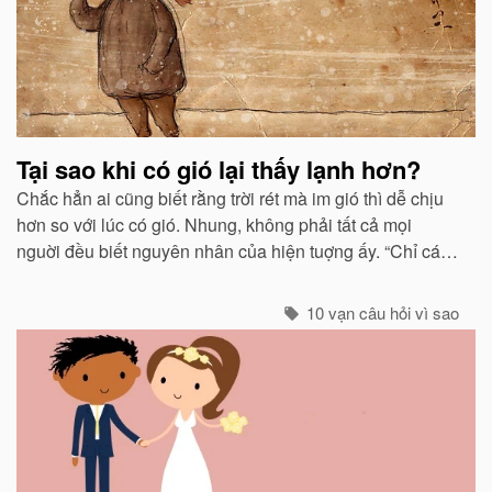
Tại sao khi có gió lại thấy lạnh hơn?
Chắc hẳn ai cũng biết rằng trời rét mà im gió thì dễ chịu
hơn so với lúc có gió. Nhung, không phải tất cả mọi
nguời đều biết nguyên nhân của hiện tuợng ấy. “Chỉ các
sinh vật mới cảm thấy giá buốt khi có gió”, còn các vật vô
sinh thì không.
10 vạn câu hỏi vì sao