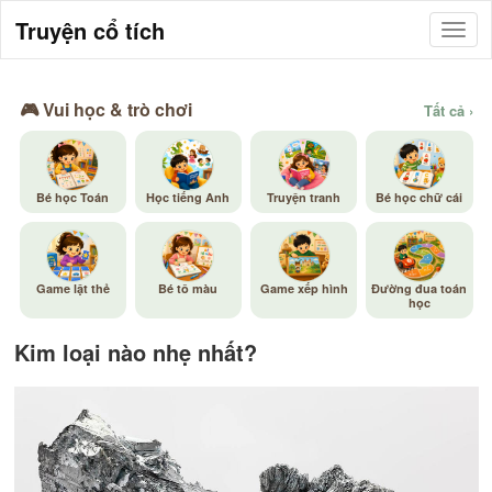
Truyện cổ tích
🎮 Vui học & trò chơi
Tất cả ›
Bé học Toán
Học tiếng Anh
Truyện tranh
Bé học chữ cái
Game lật thẻ
Bé tô màu
Game xếp hình
Đường đua toán
học
Kim loại nào nhẹ nhất?