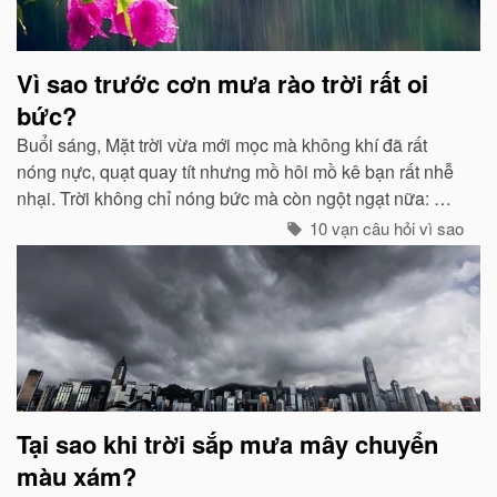
Vì sao trước cơn mưa rào trời rất oi
bức?
Buổi sáng, Mặt trời vừa mới mọc mà không khí đã rất
nóng nực, quạt quay tít nhưng mồ hôi mồ kê bạn rất nhễ
nhại. Trời không chỉ nóng bức mà còn ngột ngạt nữa: Đó
chính là dấu hiệu bắt đẩu của một cơn mưa rào...
10 vạn câu hỏi vì sao
Tại sao khi trời sắp mưa mây chuyển
màu xám?