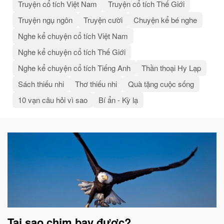
Truyện cổ tích Việt Nam
Truyện cổ tích Thế Giới
Truyện ngụ ngôn
Truyện cười
Chuyện kể bé nghe
Nghe kể chuyện cổ tích Việt Nam
Nghe kể chuyện cổ tích Thế Giới
Nghe kể chuyện cổ tích Tiếng Anh
Thần thoại Hy Lạp
Sách thiếu nhi
Thơ thiếu nhi
Quà tặng cuộc sống
10 vạn câu hỏi vì sao
Bí ẩn - Kỳ lạ
Bài
viết
liên
quan
Tại sao chim bay được?