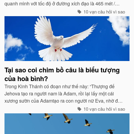
quanh mình với tốc độ ở đường xích đạo là 465 mét /
giây. Vậy mà có vẻ như Trái đất đang đứng yên...
10 vạn câu hỏi vì sao
Tại sao coi chim bồ câu là biểu tượng
của hoà bình?
Trong Kinh Thánh có đoạn như thế này: “Thượng đế
Jehova tạo ra người nam là Adam, rồi lại lấy một cái
xương sườn của Adamtạo ra con người nữ Eva, nhờ đó
con cháu của họ sinh sôi nảy nở và làm ăn sinh sống rất
10 vạn câu hỏi vì sao
hưng thịnh...