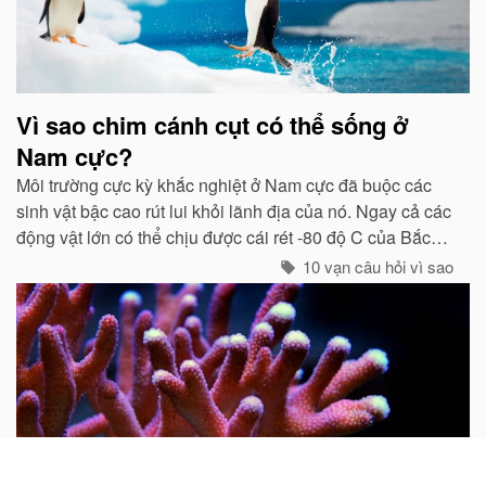
Vì sao chim cánh cụt có thể sống ở
Nam cực?
Môi trường cực kỳ khắc nghiệt ở Nam cực đã buộc các
sinh vật bậc cao rút lui khỏi lãnh địa của nó. Ngay cả các
động vật lớn có thể chịu được cái rét -80 độ C của Bắc
cực như gấu trắng, voi biển. cũng không hề có mặt ở cực
10 vạn câu hỏi vì sao
Nam...
Tại sao nói san hô là động vật?