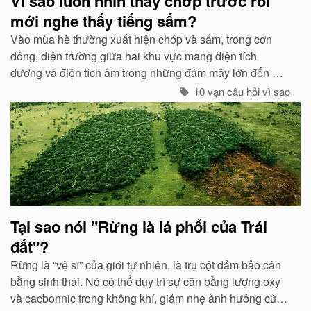
Vì sao luôn nhìn thấy chớp trước rồi
mới nghe thấy tiếng sấm?
Vào mùa hè thường xuất hiện chớp và sấm, trong cơn
dông, điện trường giữa hai khu vực mang điện tích
dương và điện tích âm trong những đám mây lớn đến một
mức độ nhất định, hai loại điện tích trong quá trình phát
10 vạn câu hỏi vì sao
triển sẽ phát ra tia lửa...
Tại sao nói "Rừng là lá phổi của Trái
đất"?
Rừng là “vệ sĩ” của giới tự nhiên, là trụ cột đảm bảo cân
bằng sinh thái. Nó có thể duy trì sự cân bằng lượng oxy
và cacbonnic trong không khí, giảm nhẹ ảnh hưởng của