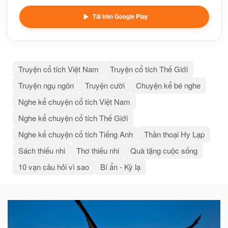
Tải trên Google Play
Truyện cổ tích Việt Nam
Truyện cổ tích Thế Giới
Truyện ngụ ngôn
Truyện cười
Chuyện kể bé nghe
Nghe kể chuyện cổ tích Việt Nam
Nghe kể chuyện cổ tích Thế Giới
Nghe kể chuyện cổ tích Tiếng Anh
Thần thoại Hy Lạp
Sách thiếu nhi
Thơ thiếu nhi
Quà tặng cuộc sống
10 vạn câu hỏi vì sao
Bí ẩn - Kỳ lạ
Bài
viết