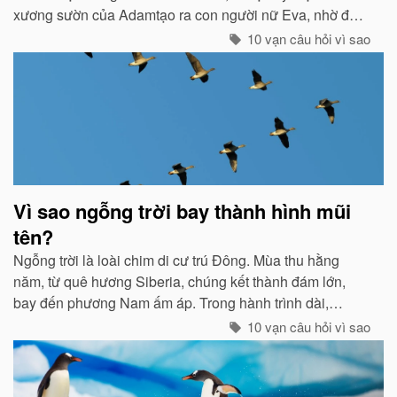
xương sườn của Adamtạo ra con người nữ Eva, nhờ đó
con cháu của họ sinh sôi nảy nở và làm ăn sinh sống rất
10 vạn câu hỏi vì sao
hưng thịnh...
Vì sao ngỗng trời bay thành hình mũi
tên?
Ngỗng trời là loài chim di cư trú Đông. Mùa thu hằng
năm, từ quê hương Siberia, chúng kết thành đám lớn,
bay đến phương Nam ấm áp. Trong hành trình dài,
chúng tổ chức đội hình rất chặt chẽ...
10 vạn câu hỏi vì sao