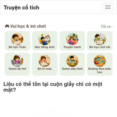
Truyện cổ tích
🎮 Vui học & trò chơi
Tất cả ›
Bé học Toán
Học tiếng Anh
Truyện tranh
Bé học chữ cái
Game lật thẻ
Bé tô màu
Game xếp hình
Đường đua toán
học
Liệu có thể tồn tại cuộn giấy chỉ có một
mặt?