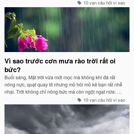
các chất thải, khí độc gây nên ô nhiễm, làm trong sạch
10 vạn câu hỏi vì sao
môi trường...
Vì sao trước cơn mưa rào trời rất oi
bức?
Buổi sáng, Mặt trời vừa mới mọc mà không khí đã rất
nóng nực, quạt quay tít nhưng mồ hôi mồ kê bạn rất nhễ
nhại. Trời không chỉ nóng bức mà còn ngột ngạt nữa: Đó
chính là dấu hiệu bắt đẩu của một cơn mưa rào...
10 vạn câu hỏi vì sao