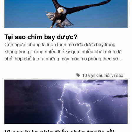
liên
quan
Tại sao chim bay được?
Con người chúng ta luôn luôn mơ ước được bay trong
không trung. Trong nhiều thế kỷ qua, nhiều phát minh đã
phối hợp chế tạo ra những máy móc mô phỏng theo sự
quan sát của con người về các loài chim...
10 vạn câu hỏi vì sao