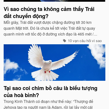
Vì sao chúng ta không cảm thấy Trái
đất chuyển động?
Mỗi giây, Trái đất vượt được chặng đường tới 30 km
quanh Mặt trời. Đó là chưa kể tới việc Trái đất tự quay
quanh mình với tốc độ ở đường xích đạo là 465 mét /
giây. Vậy mà có vẻ như Trái đất đang đứng yên...
10 vạn câu hỏi vì sao
Tại sao coi chim bồ câu là biểu tượng
của hoà bình?
Trong Kinh Thánh có đoạn như thế này: “Thượng đế
Jehova tạo ra người nam là Adam, rồi lại lấy một cái