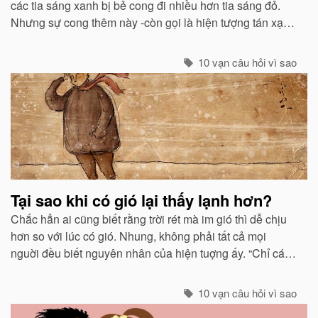
các tia sáng xanh bị bẻ cong đi nhiều hơn tia sáng đỏ.
Nhưng sự cong thêm này -còn gọi là hiện tượng tán xạ -
cũng mạnh không kém ở các tia tím...
10 vạn câu hỏi vì sao
Tại sao khi có gió lại thấy lạnh hơn?
Chắc hẳn ai cũng biết rằng trời rét mà im gió thì dễ chịu
hơn so với lúc có gió. Nhung, không phải tất cả mọi
nguời đều biết nguyên nhân của hiện tuợng ấy. “Chỉ các
sinh vật mới cảm thấy giá buốt khi có gió”, còn các vật vô
sinh thì không.
10 vạn câu hỏi vì sao