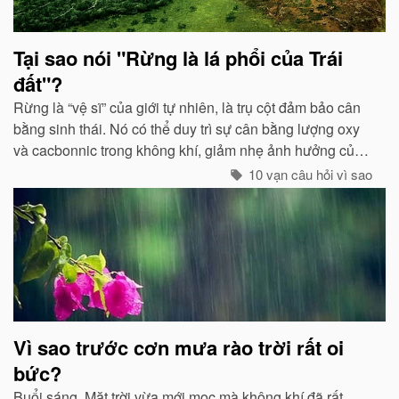
Tại sao nói "Rừng là lá phổi của Trái
đất"?
Rừng là “vệ sĩ” của giới tự nhiên, là trụ cột đảm bảo cân
bằng sinh thái. Nó có thể duy trì sự cân bằng lượng oxy
và cacbonnic trong không khí, giảm nhẹ ảnh hưởng của
các chất thải, khí độc gây nên ô nhiễm, làm trong sạch
10 vạn câu hỏi vì sao
môi trường...
Vì sao trước cơn mưa rào trời rất oi
bức?
Buổi sáng, Mặt trời vừa mới mọc mà không khí đã rất