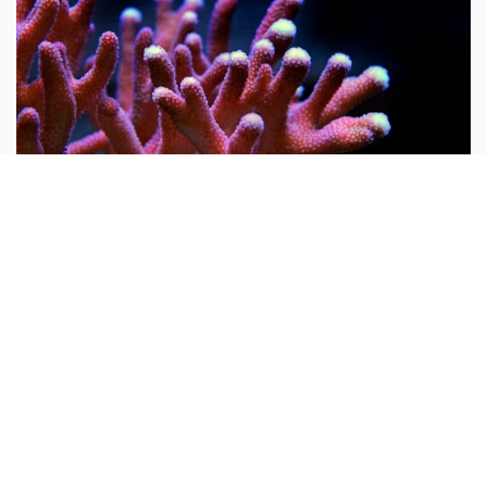
Nam...
Tại sao nói san hô là động vật?
Mọi người thường cho rằng san hô là đá quý và hình
dung nó là một khoáng vật. Do rất nhiều san hô thiên
nhiên chưa được gia công đều có hình cành cây nên từ
xưa đến nay rất nhiều người lại cho rằng san hô là thực
vật...
10 vạn câu hỏi vì sao