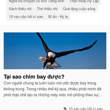
Nghe kể chuyện cổ tích Tiếng Anh
Thần thoại Hy Lạp
Sách thiếu nhi
Thơ thiếu nhi
Quà tặng cuộc sống
10 vạn câu hỏi vì sao
Bí ẩn - Kỳ lạ
Bài
viết
liên
quan
Tại sao chim bay được?
Con người chúng ta luôn luôn mơ ước được bay trong
không trung. Trong nhiều thế kỷ qua, nhiều phát minh đã
phối hợp chế tạo ra những máy móc mô phỏng theo sự
quan sát của con người về các loài chim...
10 vạn câu hỏi vì sao