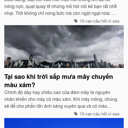
nóng nực, quạt quay tít nhưng mồ hôi mồ kê bạn rất nhễ
nhại. Trời không chỉ nóng bức mà còn ngột ngạt nữa: Đó
chính là dấu hiệu bắt đẩu của một cơn mưa rào...
10 vạn câu hỏi vì sao
Tại sao khi trời sắp mưa mây chuyển
màu xám?
Chính độ dày hay chiều cao của đám mây là nguyên
nhân khiến cho mây có màu xám. Khi mây mỏng, chúng
sẽ để cho phẩn lớn ánh sáng xuyên qua và có màu
trắng...
10 vạn câu hỏi vì sao