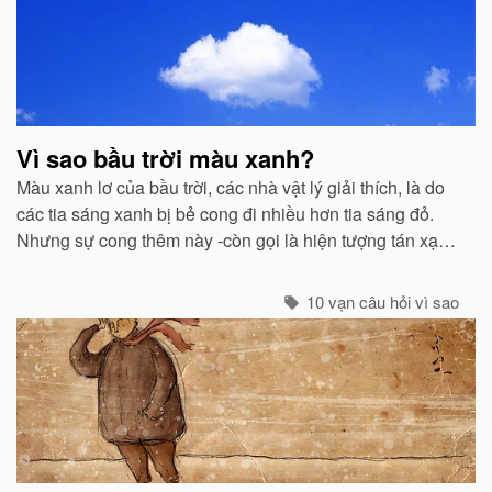
Vì sao bầu trời màu xanh?
Màu xanh lơ của bầu trời, các nhà vật lý giải thích, là do
các tia sáng xanh bị bẻ cong đi nhiều hơn tia sáng đỏ.
Nhưng sự cong thêm này -còn gọi là hiện tượng tán xạ -
cũng mạnh không kém ở các tia tím...
10 vạn câu hỏi vì sao