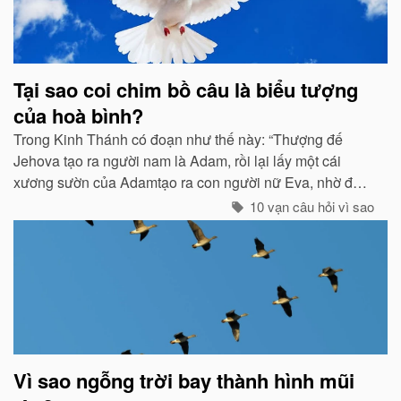
Tại sao coi chim bồ câu là biểu tượng
của hoà bình?
Trong Kinh Thánh có đoạn như thế này: “Thượng đế
Jehova tạo ra người nam là Adam, rồi lại lấy một cái
xương sườn của Adamtạo ra con người nữ Eva, nhờ đó
con cháu của họ sinh sôi nảy nở và làm ăn sinh sống rất
10 vạn câu hỏi vì sao
hưng thịnh...
Vì sao ngỗng trời bay thành hình mũi