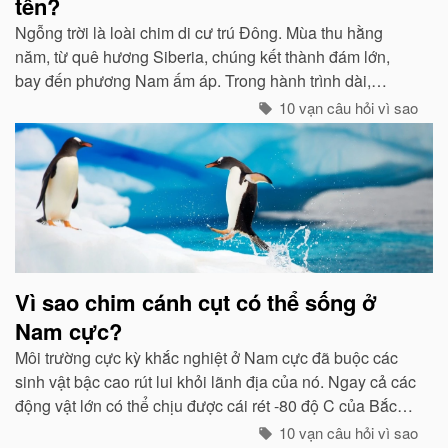
tên?
Ngỗng trời là loài chim di cư trú Đông. Mùa thu hằng
năm, từ quê hương Siberia, chúng kết thành đám lớn,
bay đến phương Nam ấm áp. Trong hành trình dài,
chúng tổ chức đội hình rất chặt chẽ...
10 vạn câu hỏi vì sao
Vì sao chim cánh cụt có thể sống ở
Nam cực?
Môi trường cực kỳ khắc nghiệt ở Nam cực đã buộc các
sinh vật bậc cao rút lui khỏi lãnh địa của nó. Ngay cả các
động vật lớn có thể chịu được cái rét -80 độ C của Bắc
cực như gấu trắng, voi biển. cũng không hề có mặt ở cực
10 vạn câu hỏi vì sao