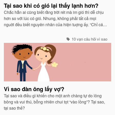
Tại sao khi có gió lại thấy lạnh hơn?
Chắc hẳn ai cũng biết rằng trời rét mà im gió thì dễ chịu
hơn so với lúc có gió. Nhung, không phải tất cả mọi
nguời đều biết nguyên nhân của hiện tuợng ấy. “Chỉ các
sinh vật mới cảm thấy giá buốt khi có gió”, còn các vật vô
sinh thì không.
10 vạn câu hỏi vì sao
Vì sao đàn ông lấy vợ?
Tại sao và điều gì khiến cho một anh chàng tự do lông
bông và vui thú, bỗng nhiên chui tọt “vào lồng”? Tại sao,
tại sao thế?