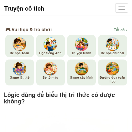
Truyện cổ tích
🎮 Vui học & trò chơi
Tất cả ›
Bé học Toán
Học tiếng Anh
Truyện tranh
Bé học chữ cái
Game lật thẻ
Bé tô màu
Game xếp hình
Đường đua toán
học
Lôgic dùng để biểu thị tri thức có được
không?