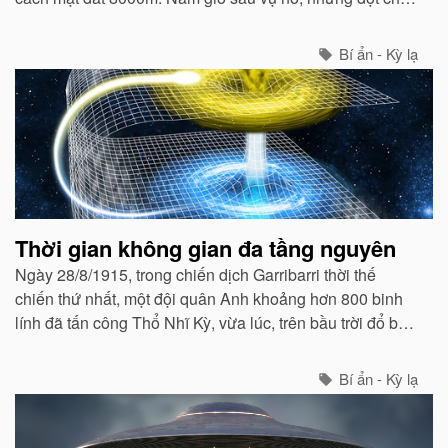
động mạnh dưới lòng đất ảnh hưởng đến vùng Bắc Hải.
Bí ẩn - Kỳ lạ
Thời gian không gian đa tầng nguyên
Ngày 28/8/1915, trong chiến dịch Garribarri thời thế
chiến thứ nhất, một đội quân Anh khoảng hơn 800 binh
lính đã tấn công Thổ Nhĩ Kỳ, vừa lúc, trên bầu trời đổ bộ
ngay nơi quân Thổ đóng bị một lớp mây to che lấp.
Bí ẩn - Kỳ lạ