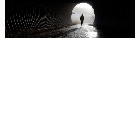
Cụ già từ trần 17 năm trở về thăm thân
nhân
Cuối tháng 7 năm 1998, thôn Đông Mã thị xã Cao Bái,
Hà Bắc (Trung Quốc) xảy ra một vụ hồn nhập xác rất kỳ
quặc. Số là ở địa phương có một gia đình người Sơn
Đông đến trọ nhà để bán bánh chiên.
Bí ẩn - Kỳ lạ