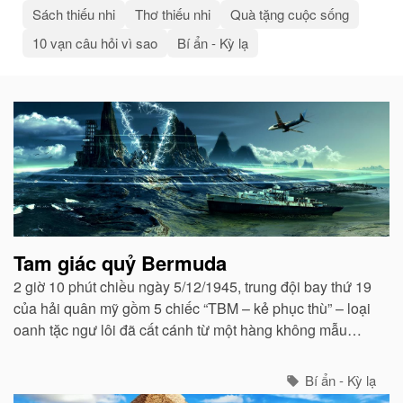
Sách thiếu nhi
Thơ thiếu nhi
Quà tặng cuộc sống
10 vạn câu hỏi vì sao
Bí ẩn - Kỳ lạ
Bài
viết
liên
quan
Tam giác quỷ Bermuda
2 giờ 10 phút chiều ngày 5/12/1945, trung đội bay thứ 19
của hải quân mỹ gồm 5 chiếc “TBM – kẻ phục thù” – loại
oanh tặc ngư lôi đã cất cánh từ một hàng không mẫu
hạm (tàu sân bay) ở Florida để tập dượt.
Bí ẩn - Kỳ lạ