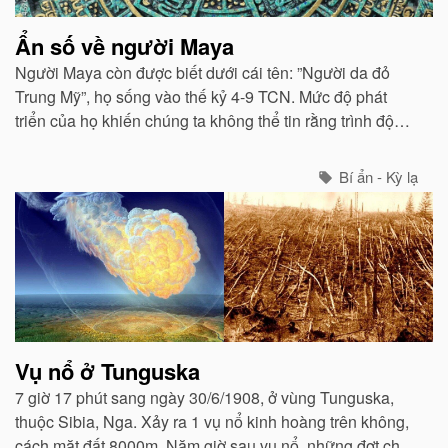
Ẩn số về người Maya
Người Maya còn được biết dưới cái tên: ”Người da đỏ
Trung Mỹ”, họ sống vào thế kỷ 4-9 TCN. Mức độ phát
triển của họ khiến chúng ta không thể tin rằng trình độ
văn hóa thời đại đó lại cao đến vậy.
Bí ẩn - Kỳ lạ
Vụ nổ ở Tunguska
7 giờ 17 phút sang ngày 30/6/1908, ở vùng Tunguska,
thuộc Sibia, Nga. Xảy ra 1 vụ nổ kinh hoàng trên không,
cách mặt đất 8000m. Năm giờ sau vụ nổ, những đợt chấn