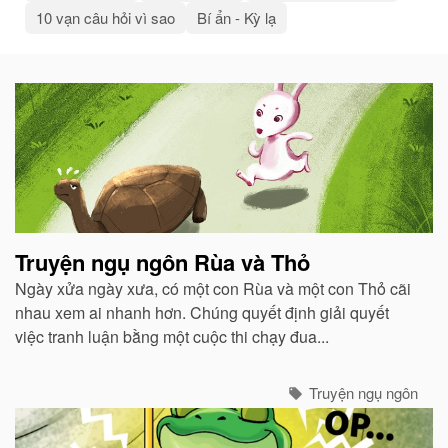
10 vạn câu hỏi vì sao
Bí ẩn - Kỳ lạ
Bài
viết
liên
quan
Truyện ngụ ngôn Rùa và Thỏ
Ngày xửa ngày xưa, có một con Rùa và một con Thỏ cãi
nhau xem ai nhanh hơn. Chúng quyết định giải quyết
việc tranh luận bằng một cuộc thi chạy đua...
Truyện ngụ ngôn