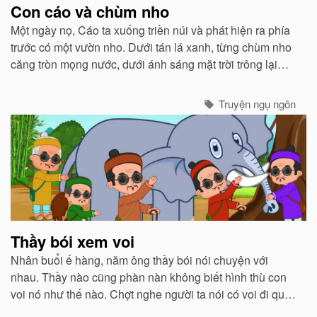
Con cáo và chùm nho
Một ngày nọ, Cáo ta xuống triền núi và phát hiện ra phía
trước có một vườn nho. Dưới tán lá xanh, từng chùm nho
căng tròn mọng nước, dưới ánh sáng mặt trời trông lại
càng hấp dẫn...
Truyện ngụ ngôn
Thầy bói xem voi
Nhân buổi ế hàng, năm ông thầy bói nói chuyện với
nhau. Thầy nào cũng phàn nàn không biết hình thù con
voi nó như thế nào. Chợt nghe người ta nói có voi đi qua,
năm thầy chung nhau tiền biếu người quản voi, xin cho