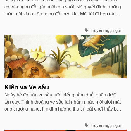
cỏ của ngọn đồi gần một con suối. Nó quyết định thưởng
thức mùi vị cỏ trên ngọn đồi bên kia. Một lối đi hẹp dài
được làm như một chiếc cầu bắc ngang qua con suối...
Truyện ngụ ngôn
Kiến và Ve sầu
Ngày hè đỏ lửa, ve sầu lười biếng nằm duỗi chân dưới
tán cây. Thỉnh thoảng ve sầu lại nhấm nháp một giọt mật
ong thượng hạng, lim dim hưởng thụ thì bất chợt thấy bác
kiến thân thể nhớp nháp mồ hôi hì hục vác một hạt gạo...
Truyện ngụ ngôn