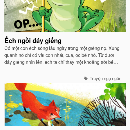
Ếch ngồi đáy giếng
Có một con ếch sống lâu ngày trong một giếng nọ. Xung
quanh nó chỉ có vài con nhái, cua, ốc bé nhỏ. Từ dưới
đáy giếng nhìn lên, ếch ta chỉ thấy một khoảng trời bé
bằng cái vung...
Truyện ngụ ngôn