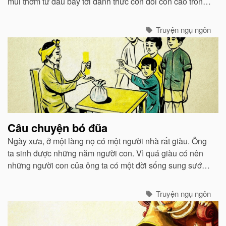
mùi thơm từ đâu bay tới đánh thức cơn đói cồn cào trong
bụng nó...
Truyện ngụ ngôn
Câu chuyện bó đũa
Ngày xưa, ở một làng nọ có một người nhà rất giàu. Ông
ta sinh được những năm người con. Vì quá giàu có nên
những người con của ông ta có một đời sống sung sướng
thừa thãi về vật chất...
Truyện ngụ ngôn