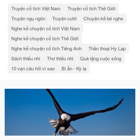
Truyện cổ tích Việt Nam
Truyện cổ tích Thế Giới
Truyện ngụ ngôn
Truyện cười
Chuyện kể bé nghe
Nghe kể chuyện cổ tích Việt Nam
Nghe kể chuyện cổ tích Thế Giới
Nghe kể chuyện cổ tích Tiếng Anh
Thần thoại Hy Lạp
Sách thiếu nhi
Thơ thiếu nhi
Quà tặng cuộc sống
10 vạn câu hỏi vì sao
Bí ẩn - Kỳ lạ
Bài
viết
liên
quan