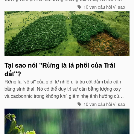
mức độ nhất định, hai loại điện tích trong quá trình phát
10 vạn câu hỏi vì sao
triển sẽ phát ra tia lửa...
Tại sao nói "Rừng là lá phổi của Trái
đất"?
Rừng là “vệ sĩ” của giới tự nhiên, là trụ cột đảm bảo cân
bằng sinh thái. Nó có thể duy trì sự cân bằng lượng oxy
và cacbonnic trong không khí, giảm nhẹ ảnh hưởng của
các chất thải, khí độc gây nên ô nhiễm, làm trong sạch
10 vạn câu hỏi vì sao
môi trường...