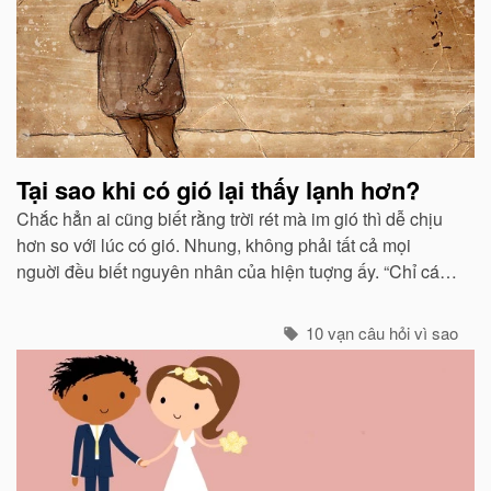
Tại sao khi có gió lại thấy lạnh hơn?
Chắc hẳn ai cũng biết rằng trời rét mà im gió thì dễ chịu
hơn so với lúc có gió. Nhung, không phải tất cả mọi
nguời đều biết nguyên nhân của hiện tuợng ấy. “Chỉ các
sinh vật mới cảm thấy giá buốt khi có gió”, còn các vật vô
sinh thì không.
10 vạn câu hỏi vì sao