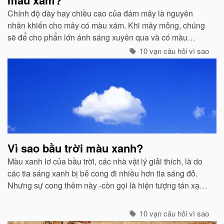
Chính độ dày hay chiều cao của đám mây là nguyên
nhân khiến cho mây có màu xám. Khi mây mỏng, chúng
sẽ để cho phẩn lớn ánh sáng xuyên qua và có màu
trắng...
10 vạn câu hỏi vì sao
Vì sao bầu trời màu xanh?
Màu xanh lơ của bầu trời, các nhà vật lý giải thích, là do
các tia sáng xanh bị bẻ cong đi nhiều hơn tia sáng đỏ.
Nhưng sự cong thêm này -còn gọi là hiện tượng tán xạ -
cũng mạnh không kém ở các tia tím...
10 vạn câu hỏi vì sao