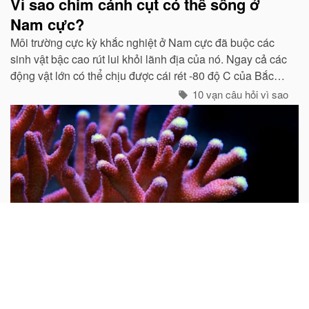
Vì sao chim cánh cụt có thể sống ở
Nam cực?
Môi trường cực kỳ khắc nghiệt ở Nam cực đã buộc các
sinh vật bậc cao rút lui khỏi lãnh địa của nó. Ngay cả các
động vật lớn có thể chịu được cái rét -80 độ C của Bắc
cực như gấu trắng, voi biển. cũng không hề có mặt ở cực
10 vạn câu hỏi vì sao
Nam...
Tại sao nói san hô là động vật?
Mọi người thường cho rằng san hô là đá quý và hình
dung nó là một khoáng vật. Do rất nhiều san hô thiên
nhiên chưa được gia công đều có hình cành cây nên từ
xưa đến nay rất nhiều người lại cho rằng san hô là thực