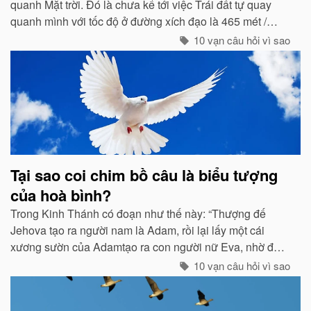
quanh Mặt trời. Đó là chưa kể tới việc Trái đất tự quay
quanh mình với tốc độ ở đường xích đạo là 465 mét /
giây. Vậy mà có vẻ như Trái đất đang đứng yên...
10 vạn câu hỏi vì sao
Tại sao coi chim bồ câu là biểu tượng
của hoà bình?
Trong Kinh Thánh có đoạn như thế này: “Thượng đế
Jehova tạo ra người nam là Adam, rồi lại lấy một cái
xương sườn của Adamtạo ra con người nữ Eva, nhờ đó
con cháu của họ sinh sôi nảy nở và làm ăn sinh sống rất
10 vạn câu hỏi vì sao
hưng thịnh...