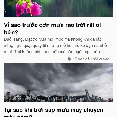
Vì sao trước cơn mưa rào trời rất oi
bức?
Buổi sáng, Mặt trời vừa mới mọc mà không khí đã rất
nóng nực, quạt quay tít nhưng mồ hôi mồ kê bạn rất nhễ
nhại. Trời không chỉ nóng bức mà còn ngột ngạt nữa: Đó
chính là dấu hiệu bắt đẩu của một cơn mưa rào...
10 vạn câu hỏi vì sao
Tại sao khi trời sắp mưa mây chuyển
màu xám?