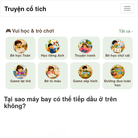
Truyện cổ tích
🎮 Vui học & trò chơi
Tất cả ›
Bé học Toán
Học tiếng Anh
Truyện tranh
Bé học chữ cái
Game lật thẻ
Bé tô màu
Game xếp hình
Đường đua toán
học
Tại sao máy bay có thể tiếp dầu ở trên
không?