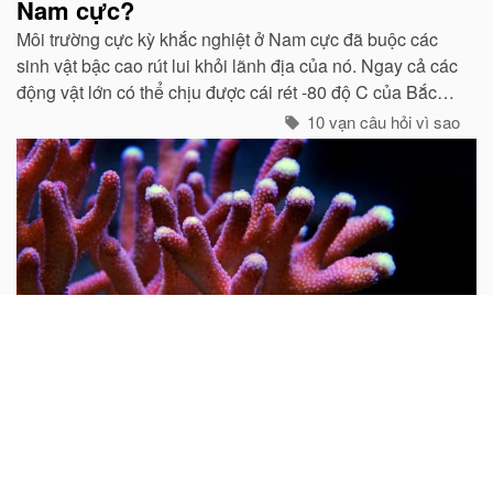
Nam cực?
Môi trường cực kỳ khắc nghiệt ở Nam cực đã buộc các
sinh vật bậc cao rút lui khỏi lãnh địa của nó. Ngay cả các
động vật lớn có thể chịu được cái rét -80 độ C của Bắc
cực như gấu trắng, voi biển. cũng không hề có mặt ở cực
10 vạn câu hỏi vì sao
Nam...
Tại sao nói san hô là động vật?
Mọi người thường cho rằng san hô là đá quý và hình
dung nó là một khoáng vật. Do rất nhiều san hô thiên
nhiên chưa được gia công đều có hình cành cây nên từ
xưa đến nay rất nhiều người lại cho rằng san hô là thực
vật...
10 vạn câu hỏi vì sao