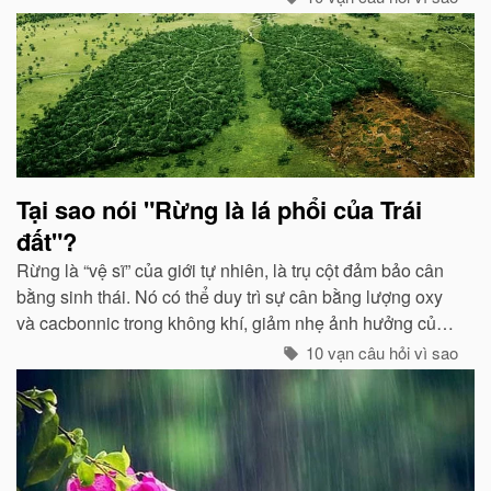
triển sẽ phát ra tia lửa...
Tại sao nói "Rừng là lá phổi của Trái
đất"?
Rừng là “vệ sĩ” của giới tự nhiên, là trụ cột đảm bảo cân
bằng sinh thái. Nó có thể duy trì sự cân bằng lượng oxy
và cacbonnic trong không khí, giảm nhẹ ảnh hưởng của
các chất thải, khí độc gây nên ô nhiễm, làm trong sạch
10 vạn câu hỏi vì sao
môi trường...