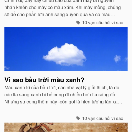
Chính độ dày hay chiều cao của đám mây là nguyên
nhân khiến cho mây có màu xám. Khi mây mỏng, chúng
sẽ để cho phẩn lớn ánh sáng xuyên qua và có màu
trắng...
10 vạn câu hỏi vì sao
Vì sao bầu trời màu xanh?
Màu xanh lơ của bầu trời, các nhà vật lý giải thích, là do
các tia sáng xanh bị bẻ cong đi nhiều hơn tia sáng đỏ.
Nhưng sự cong thêm này -còn gọi là hiện tượng tán xạ -
cũng mạnh không kém ở các tia tím...
10 vạn câu hỏi vì sao