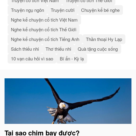
Truyện cổ tích Việt Nam
Truyện cổ tích Thế Giới
Truyện ngụ ngôn
Truyện cười
Chuyện kể bé nghe
Nghe kể chuyện cổ tích Việt Nam
Nghe kể chuyện cổ tích Thế Giới
Nghe kể chuyện cổ tích Tiếng Anh
Thần thoại Hy Lạp
Sách thiếu nhi
Thơ thiếu nhi
Quà tặng cuộc sống
10 vạn câu hỏi vì sao
Bí ẩn - Kỳ lạ
Bài
viết
liên
quan
Tại sao chim bay được?