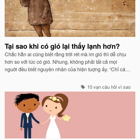
Tại sao khi có gió lại thấy lạnh hơn?
Chắc hẳn ai cũng biết rằng trời rét mà im gió thì dễ chịu
hơn so với lúc có gió. Nhung, không phải tất cả mọi
nguời đều biết nguyên nhân của hiện tuợng ấy. “Chỉ các
sinh vật mới cảm thấy giá buốt khi có gió”, còn các vật vô
sinh thì không.
10 vạn câu hỏi vì sao