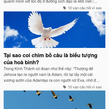
quanh mình với tốc độ ở đường xích đạo là 465 mét /
giây. Vậy mà có vẻ như Trái đất đang đứng yên...
10 vạn câu hỏi vì sao
Tại sao coi chim bồ câu là biểu tượng
của hoà bình?
Trong Kinh Thánh có đoạn như thế này: “Thượng đế
Jehova tạo ra người nam là Adam, rồi lại lấy một cái
xương sườn của Adamtạo ra con người nữ Eva, nhờ đó
con cháu của họ sinh sôi nảy nở và làm ăn sinh sống rất
10 vạn câu hỏi vì sao
hưng thịnh...