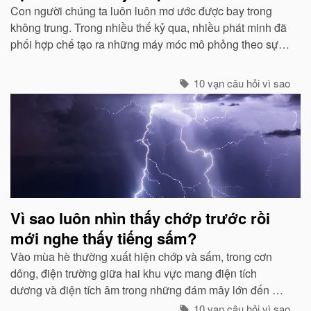
Con người chúng ta luôn luôn mơ ước được bay trong
không trung. Trong nhiều thế kỷ qua, nhiều phát minh đã
phối hợp chế tạo ra những máy móc mô phỏng theo sự
quan sát của con người về các loài chim...
10 vạn câu hỏi vì sao
Vì sao luôn nhìn thấy chớp trước rồi
mới nghe thấy tiếng sấm?
Vào mùa hè thường xuất hiện chớp và sấm, trong cơn
dông, điện trường giữa hai khu vực mang điện tích
dương và điện tích âm trong những đám mây lớn đến một
mức độ nhất định, hai loại điện tích trong quá trình phát
10 vạn câu hỏi vì sao