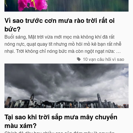
Vì sao trước cơn mưa rào trời rất oi
bức?
Buổi sáng, Mặt trời vừa mới mọc mà không khí đã rất
nóng nực, quạt quay tít nhưng mồ hôi mồ kê bạn rất nhễ
nhại. Trời không chỉ nóng bức mà còn ngột ngạt nữa: Đó
chính là dấu hiệu bắt đẩu của một cơn mưa rào...
10 vạn câu hỏi vì sao
Tại sao khi trời sắp mưa mây chuyển
màu xám?