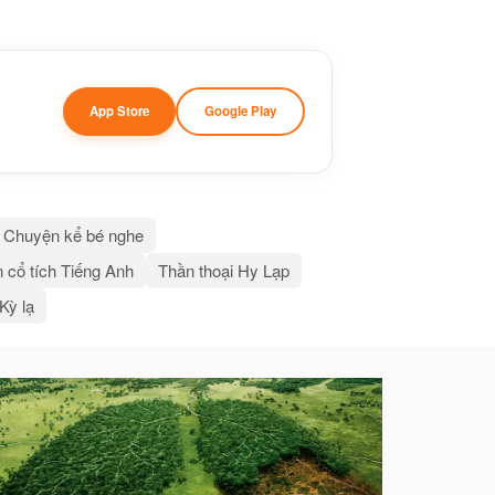
App Store
Google Play
Chuyện kể bé nghe
 cổ tích Tiếng Anh
Thần thoại Hy Lạp
 Kỳ lạ