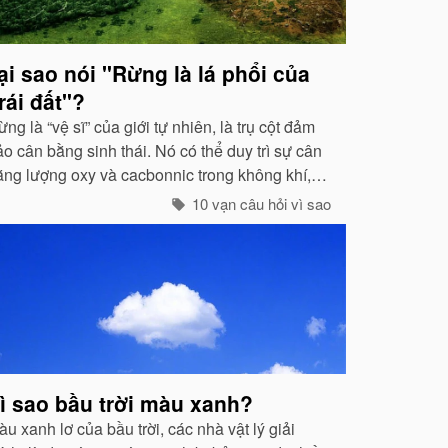
ại sao nói "Rừng là lá phổi của
rái đất"?
ng là “vệ sĩ” của giới tự nhiên, là trụ cột đảm
o cân bằng sinh thái. Nó có thể duy trì sự cân
ằng lượng oxy và cacbonnic trong không khí,
iảm nhẹ ảnh hưởng của các chất thải, khí độc
10 vạn câu hỏi vì sao
ây nên ô nhiễm, làm trong sạch môi trường...
ì sao bầu trời màu xanh?
u xanh lơ của bầu trời, các nhà vật lý giải