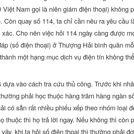
ở Việt Nam gọi là niên giám điện thoại) không p
. Còn quay số 114, ta chỉ cần nêu ra yêu cầu l
 xác. Cho nên việc hỏi 114 ngày càng được mọ
 đáp (số điện thoại) ở Thượng Hải bình quân mỗ
 thành một hạng mục dịch vụ điện tín không thể
4 dựa vào cách tra cứu thủ công. Trước khi nhân
 thường phải học thuộc hàng trăm hàng ngàn s
i có sẵn rất nhiều phiếu xếp theo nhóm loại để 
ọ thuộc thì họ trả lời ngay. Nếu không thì còn ph
ậy, khi ta hỏi số điện thoại thì thường phải đợi