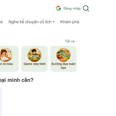
Đăng nhập
he
Nghe kể chuyện cổ tích
Khám phá
Tất cả ›
é tô màu
Game xếp hình
Đường đua toán
học
oại mình cần?