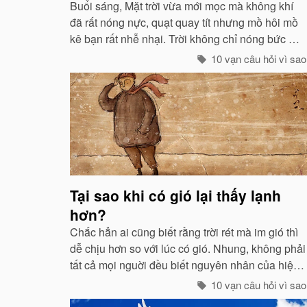
Buổi sáng, Mặt trời vừa mới mọc mà không khí
đã rất nóng nực, quạt quay tít nhưng mồ hôi mồ
kê bạn rất nhễ nhại. Trời không chỉ nóng bức mà
còn ngột ngạt nữa: Đó chính là dấu hiệu bắt đẩu
10 vạn câu hỏi vì sao
của một cơn mưa rào...
Tại sao khi có gió lại thấy lạnh
hơn?
Chắc hẳn ai cũng biết rằng trời rét mà im gió thì
dễ chịu hơn so với lúc có gió. Nhung, không phải
tất cả mọi nguời đều biết nguyên nhân của hiện
tuợng ấy. “Chỉ các sinh vật mới cảm thấy giá buốt
10 vạn câu hỏi vì sao
khi có gió”, còn các vật vô sinh thì không.