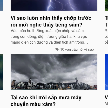
Vì sao luôn nhìn thấy chớp trước
T
rồi mới nghe thấy tiếng sấm?
T
Vào mùa hè thường xuất hiện chớp và sấm,
Rừ
trong cơn dông, điện trường giữa hai khu vực
bả
mang điện tích dương và điện tích âm trong
b
những đám mây lớn đến một mức độ nhất định,
g
10 vạn câu hỏi vì sao
hai loại điện tích trong quá trình phát triển sẽ
g
phát ra tia lửa...
Tại sao khi trời sắp mưa mây
V
chuyển màu xám?
Mà