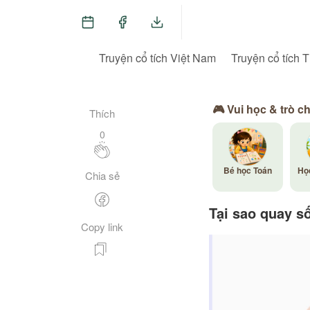
Truyện cổ tích Việt Nam
Truyện cổ tích T
🎮 Vui học & trò c
Thích
0
Bé học Toán
Họ
Chia sẻ
Tại sao quay s
Copy link