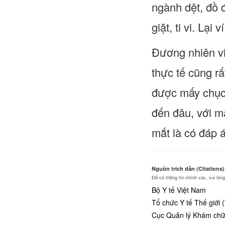
ngành dệt, đồ 
giặt, ti vi. Lại
Đương nhiên vi
thực tế cũng rấ
được mấy chục 
đến đâu, với má
mắt là có đáp 
Nguồn trích dẫn (Citations)
Để có thông tin chính xác, vui lò
Bộ Y tế Việt Nam
Tổ chức Y tế Thế giới
Cục Quản lý Khám chữa