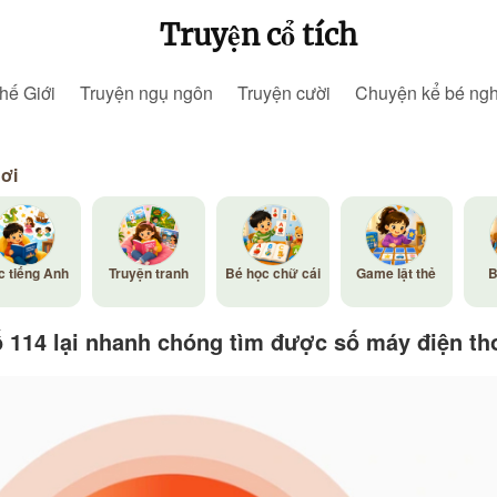
Truyện cổ tích
hế Giới
Truyện ngụ ngôn
Truyện cười
Chuyện kể bé ng
hơi
c tiếng Anh
Truyện tranh
Bé học chữ cái
Game lật thẻ
B
ố 114 lại nhanh chóng tìm được số máy điện th