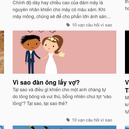
th
Chính độ dày hay chiều cao của đám mây là
h
nguyên nhân khiến cho mây có màu xám. Khi
g
mây mỏng, chúng sẽ để cho phẩn lớn ánh sáng
ở 
xuyên qua và có màu trắng...
10 vạn câu hỏi vì sao
Vì sao đàn ông lấy vợ?
V
T
Tại sao và điều gì khiến cho một anh chàng tự
do lông bông và vui thú, bỗng nhiên chui tọt “vào
M
lồng”? Tại sao, tại sao thế?
km
t
là
10 vạn câu hỏi vì sao
đ