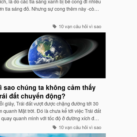
ích, là do các tia sáng xanh bị bẻ cong đi nhiều
ơn tia sáng đỏ. Nhưng sự cong thêm này -còn
ọi là hiện tượng tán xạ -cũng mạnh không kém
các tia tím...
10 vạn câu hỏi vì sao
ì sao chúng ta không cảm thấy
rái đất chuyển động?
ỗi giây, Trái đất vượt được chặng đường tới 30
 quanh Mặt trời. Đó là chưa kể tới việc Trái đất
ự quay quanh mình với tốc độ ở đường xích đạo
 465 mét / giây. Vậy mà có vẻ như Trái đất
10 vạn câu hỏi vì sao
ang đứng yên...