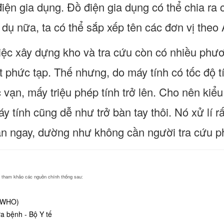
điện gia dụng. Đồ điện gia dụng có thể chia r
 ví dụ nữa, ta có thể sắp xếp tên các đơn vị theo 
ệc xây dựng kho và tra cứu còn có nhiều phươn
t phức tạp. Thế nhưng, do máy tính có tốc độ t
vạn, mấy triệu phép tính trở lên. Cho nên kiểu
y tính cũng dễ như trở bàn tay thôi. Nó xử lí r
án ngay, dường như không cần người tra cứu ph
ng tham khảo các nguồn chính thống sau:
 (WHO)
 bệnh - Bộ Y tế