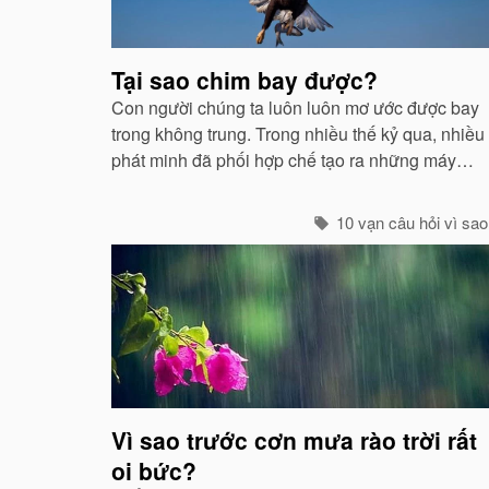
quan
Tại sao chim bay được?
Con người chúng ta luôn luôn mơ ước được bay
trong không trung. Trong nhiều thế kỷ qua, nhiều
phát minh đã phối hợp chế tạo ra những máy
móc mô phỏng theo sự quan sát của con người
về các loài chim...
10 vạn câu hỏi vì sao
Vì sao trước cơn mưa rào trời rất
oi bức?