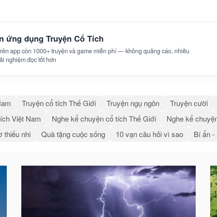
ên ứng dụng Truyện Cổ Tích
 Trên app còn 1000+ truyện và game miễn phí — không quảng cáo, nhiều
trải nghiệm đọc tốt hơn
 Nam
Truyện cổ tích Thế Giới
Truyện ngụ ngôn
Truyện cười
ích Việt Nam
Nghe kể chuyện cổ tích Thế Giới
Nghe kể chuyện
 thiếu nhi
Quà tặng cuộc sống
10 vạn câu hỏi vì sao
Bí ẩn -