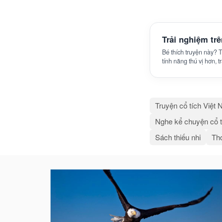
Trải nghiệm tr
Bé thích truyện này?
tính năng thú vị hơn, 
Truyện cổ tích Việt
Nghe kể chuyện cổ t
Sách thiếu nhi
Thơ
Bài
viết
liên