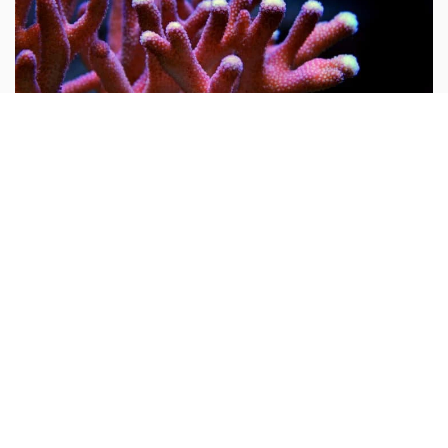
Tại sao nói san hô là động vật?
Mọi người thường cho rằng san hô là đá quý và hình
dung nó là một khoáng vật. Do rất nhiều san hô thiên
nhiên chưa được gia công đều có hình cành cây nên từ
xưa đến nay rất nhiều người lại cho rằng san hô là thực
vật...
10 vạn câu hỏi vì sao