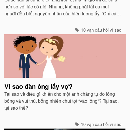
hơn so với lúc có gió. Nhung, không phải tất cả mọi
nguời đều biết nguyên nhân của hiện tuợng ấy. “Chỉ các
sinh vật mới cảm thấy giá buốt khi có gió”, còn các vật vô
sinh thì không.
10 vạn câu hỏi vì sao
Vì sao đàn ông lấy vợ?
Tại sao và điều gì khiến cho một anh chàng tự do lông
bông và vui thú, bỗng nhiên chui tọt “vào lồng”? Tại sao,
tại sao thế?
10 vạn câu hỏi vì sao