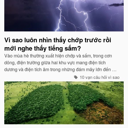
Vì sao luôn nhìn thấy chớp trước rồi
mới nghe thấy tiếng sấm?
Vào mùa hè thường xuất hiện chớp và sấm, trong cơn
dông, điện trường giữa hai khu vực mang điện tích
dương và điện tích âm trong những đám mây lớn đến một
mức độ nhất định, hai loại điện tích trong quá trình phát
10 vạn câu hỏi vì sao
triển sẽ phát ra tia lửa...