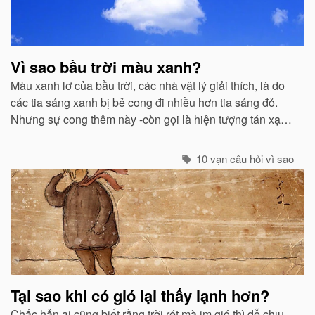
Vì sao bầu trời màu xanh?
Màu xanh lơ của bầu trời, các nhà vật lý giải thích, là do
các tia sáng xanh bị bẻ cong đi nhiều hơn tia sáng đỏ.
Nhưng sự cong thêm này -còn gọi là hiện tượng tán xạ -
cũng mạnh không kém ở các tia tím...
10 vạn câu hỏi vì sao
Tại sao khi có gió lại thấy lạnh hơn?
Chắc hẳn ai cũng biết rằng trời rét mà im gió thì dễ chịu