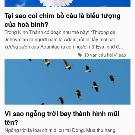
Tại sao coi chim bồ câu là biểu tượng
của hoà bình?
Trong Kinh Thánh có đoạn như thế này: “Thượng đế
Jehova tạo ra người nam là Adam, rồi lại lấy một cái
xương sườn của Adamtạo ra con người nữ Eva, nhờ đó
con cháu của họ sinh sôi nảy nở và làm ăn sinh sống rất
10 vạn câu hỏi vì sao
hưng thịnh...
Vì sao ngỗng trời bay thành hình mũi
tên?
Ngỗng trời là loài chim di cư trú Đông. Mùa thu hằng