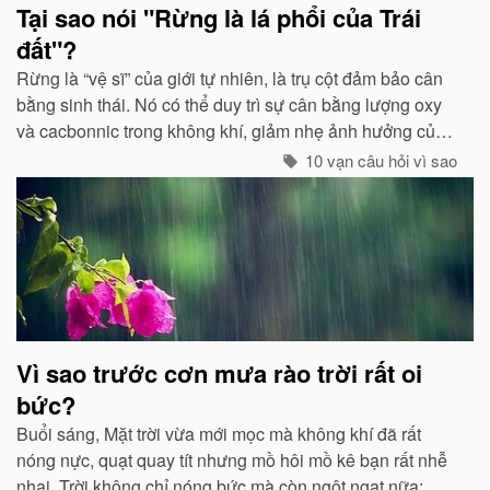
Tại sao nói "Rừng là lá phổi của Trái
đất"?
Rừng là “vệ sĩ” của giới tự nhiên, là trụ cột đảm bảo cân
bằng sinh thái. Nó có thể duy trì sự cân bằng lượng oxy
và cacbonnic trong không khí, giảm nhẹ ảnh hưởng của
các chất thải, khí độc gây nên ô nhiễm, làm trong sạch
10 vạn câu hỏi vì sao
môi trường...
Vì sao trước cơn mưa rào trời rất oi
bức?
Buổi sáng, Mặt trời vừa mới mọc mà không khí đã rất
nóng nực, quạt quay tít nhưng mồ hôi mồ kê bạn rất nhễ
nhại. Trời không chỉ nóng bức mà còn ngột ngạt nữa: Đó