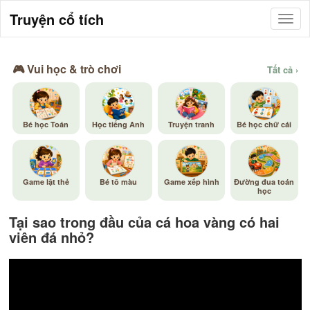
Truyện cổ tích
🎮 Vui học & trò chơi
Tất cả ›
Bé học Toán
Học tiếng Anh
Truyện tranh
Bé học chữ cái
Game lật thẻ
Bé tô màu
Game xếp hình
Đường đua toán
học
Tại sao trong đầu của cá hoa vàng có hai
viên đá nhỏ?