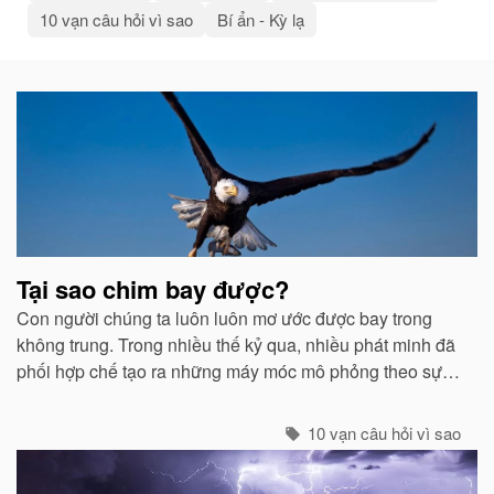
10 vạn câu hỏi vì sao
Bí ẩn - Kỳ lạ
Bài
viết
liên
quan
Tại sao chim bay được?
Con người chúng ta luôn luôn mơ ước được bay trong
không trung. Trong nhiều thế kỷ qua, nhiều phát minh đã
phối hợp chế tạo ra những máy móc mô phỏng theo sự
quan sát của con người về các loài chim...
10 vạn câu hỏi vì sao