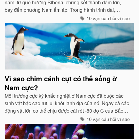
năm, từ quê hương Siberia, chúng kết thành đám lớn,
bay đến phương Nam ấm áp. Trong hành trình dài,
chúng tổ chức đội hình rất chặt chẽ...
10 vạn câu hỏi vì sao
Vì sao chim cánh cụt có thể sống ở
Nam cực?
Môi trường cực kỳ khắc nghiệt ở Nam cực đã buộc các
sinh vật bậc cao rút lui khỏi lãnh địa của nó. Ngay cả các
động vật lớn có thể chịu được cái rét -80 độ C của Bắc
cực như gấu trắng, voi biển. cũng không hề có mặt ở cực
10 vạn câu hỏi vì sao
Nam...