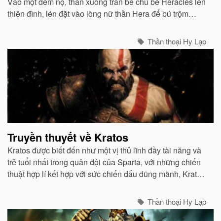
Vào một đêm nọ, thần xuống trần bế chú bé Heracles lên
thiên đình, lén đặt vào lòng nữ thần Hera để bú trộm
sữa...
Thần thoại Hy Lạp
Truyền thuyết về Kratos
Kratos được biết đến như một vị thủ lĩnh đầy tài năng và
trẻ tuổi nhất trong quân đội của Sparta, với những chiến
thuật hợp lí kết hợp với sức chiến đấu dũng mãnh, Kratos
và đội quân của anh hung tợn như một dòng thác lũ,
đánh bật mọi thứ...
Thần thoại Hy Lạp