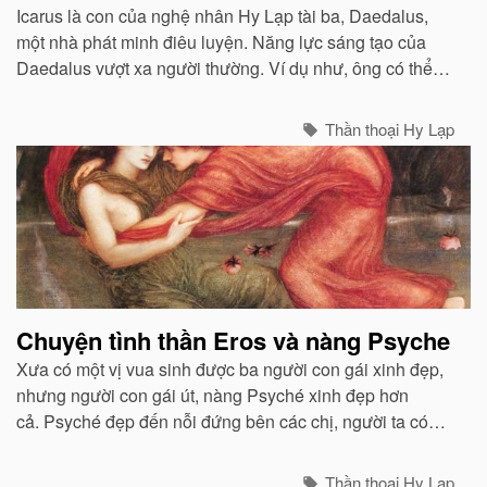
Icarus là con của nghệ nhân Hy Lạp tài ba, Daedalus,
một nhà phát minh điêu luyện. Năng lực sáng tạo của
Daedalus vượt xa người thường. Ví dụ như, ông có thể
thiết kế những pho tượng giống thật đến nỗi chúng sẽ đổ
mồ hôi...
Thần thoại Hy Lạp
Chuyện tình thần Eros và nàng Psyche
Xưa có một vị vua sinh được ba người con gái xinh đẹp,
nhưng người con gái út, nàng Psyché xinh đẹp hơn
cả. Psyché đẹp đến nỗi đứng bên các chị, người ta có
thể tưởng đó là một vị nữ thần đứng cạnh người trần...
Thần thoại Hy Lạp