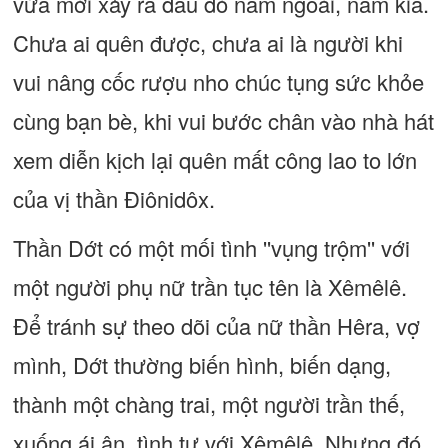
vừa mới xảy ra đâu đó năm ngoái, năm kia.
Chưa ai quên được, chưa ai là người khi
vui nâng cốc rượu nho chúc tụng sức khỏe
cùng bạn bè, khi vui bước chân vào nhà hát
xem diễn kịch lại quên mất công lao to lớn
của vị thần Điônidôx.
Thần Dớt có một mối tình ''vụng trộm'' với
một người phụ nữ trần tục tên là Xêmêlê.
Để tránh sự theo dõi của nữ thần Hêra, vợ
mình, Dớt thường biến hình, biến dạng,
thành một chàng trai, một người trần thế,
xuống ái ân, tình tự với Xêmêlê. Nhưng đó