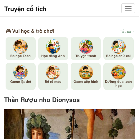
Truyện cổ tích
🎮 Vui học & trò chơi
Tất cả ›
Bé học Toán
Học tiếng Anh
Truyện tranh
Bé học chữ cái
Game lật thẻ
Bé tô màu
Game xếp hình
Đường đua toán
học
Thần Rượu nho Dionysos