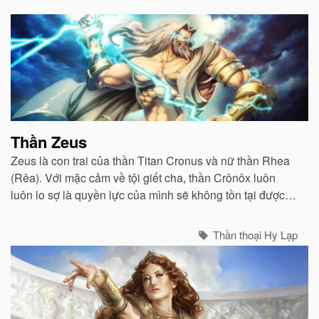
Bài
viết
liên
quan
Thần Zeus
Zeus là con trai của thần Titan Cronus và nữ thần Rhea
(Rêa). Với mặc cảm về tội giết cha, thần Crônôx luôn
luôn lo sợ là quyền lực của mình sẽ không tồn tại được
lâu...
Thần thoại Hy Lạp