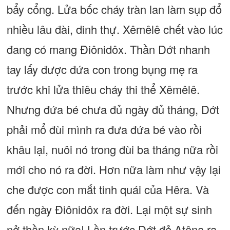
bẩy cổng. Lửa bốc cháy tràn lan làm sụp đổ
nhiều lâu đài, dinh thự. Xêmêlê chết vào lúc
đang có mang Điônidôx. Thần Dớt nhanh
tay lấy được đứa con trong bụng mẹ ra
trước khi lửa thiêu cháy thi thể Xêmêlê.
Nhưng đứa bé chưa đủ ngày đủ tháng, Dớt
phải mổ đùi mình ra đưa đứa bé vào rồi
khâu lại, nuôi nó trong đùi ba tháng nữa rồi
mới cho nó ra đời. Hơn nữa làm như vậy lại
che được con mắt tinh quái của Hêra. Và
đến ngày Điônidôx ra đời. Lại một sự sinh
nở thần kỳ nữa! Lần trước Dớt đẻ Atêna ra