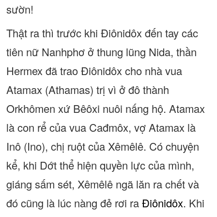
sườn!
Thật ra thì trước khi Điônidôx đến tay các
tiên nữ Nanhphơ ở thung lũng Nida, thần
Hermex đã trao Điônidôx cho nhà vua
Atamax (Athamas) trị vì ở đô thành
Orkhômen xứ Bêôxi nuôi nấng hộ. Atamax
là con rể của vua Cađmôx, vợ Atamax là
Inô (Ino), chị ruột của Xêmêlê. Có chuyện
kể, khi Dớt thể hiện quyền lực của mình,
giáng sấm sét, Xêmêlê ngã lăn ra chết và
đó cũng là lúc nàng đẻ rơi ra
Điônidôx
. Khi