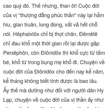
cao quý đó. Thế nhưng, than ôi! Cuộc đời
của vị ''thượng đẳng phúc thần'' này lại hẩm
hiu, gian truân, long đong, vất vả hết chỗ
nói. Hêphaixtôx chỉ bị thọt chân, Đêmêtê
chỉ đau khổ một thời gian rồi lại được gặp
Perxêphôn, còn Điônidôx thì khổ cực từ tấm
bé, khổ từ trong bụng mẹ khổ đi. Chuyện về
cuộc đời của Điônidôx cho đến nay kể năm,
kể tháng không biết tính được là bao lâu.
Ấy thế mà dường như đối với người dân Hy
Lạp, chuyện về cuộc đời của vị thần ấy như