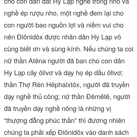
cho con dân đất Hy Lạp nghề trồng nho và
nghề ép rượu nho, một nghề đem lại cho
con người bao nguồn lợi và niềm vui cho
nên Điônidôx được nhân dân Hy Lạp vô
cùng biết ơn và sùng kính. Nếu chúng ta coi
nữ thần Atêna người đã ban cho con dân
Hy Lạp cây ôlivơ và dạy họ ép dầu ôlivơ;
thần Thợ Rèn Hêphaixtôx, người đã truyền
dạy nghề thủ công; nữ thần Đêmêtê, người
đã truyền dạy nghề nông là những vị
“thượng đẳng phúc thần” thì đương nhiên
chúng ta phải xếp Điônidôx vào danh sách