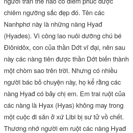
người trần thế nào có diễm phúc được
chiêm ngưỡng sắc đẹp đó. Tên các
Nanhphơ này là những nàng Hyađ
(Hyades). Vì công lao nuôi dưỡng chú bé
Điônidôx, con của thần Dớt vĩ đại, nên sau
này các nàng tiên được thần Dớt biến thành
một chòm sao trên trời. Nhưng có nhiều
người bác bỏ chuyện này, họ kể rằng các
nàng Hyađ có bảy chị em. Em trai ruột của
các nàng là Hyax (Hyas) không may trong
một cuộc đi săn ở xứ Libi bị sư tử vồ chết.
Thương nhớ người em ruột các nàng Hyađ