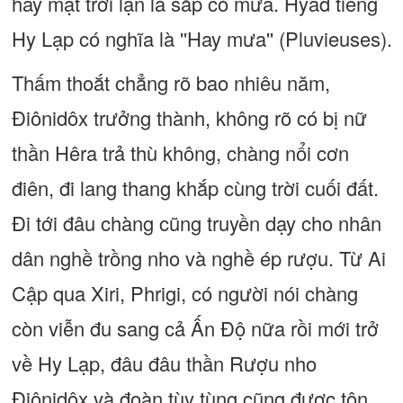
hay mặt trời lặn là sắp có mưa. Hyađ tiếng
Hy Lạp có nghĩa là ''Hay mưa'' (Pluvieuses).
Thấm thoắt chẳng rõ bao nhiêu năm,
Điônidôx trưởng thành, không rõ có bị nữ
thần Hêra trả thù không, chàng nổi cơn
điên, đi lang thang khắp cùng trời cuối đất.
Đi tới đâu chàng cũng truyền dạy cho nhân
dân nghề trồng nho và nghề ép rượu. Từ Ai
Cập qua Xiri, Phrigi, có người nói chàng
còn viễn đu sang cả Ấn Độ nữa rồi mới trở
về Hy Lạp, đâu đâu thần Rượu nho
Điônidôx và đoàn tùy tùng cũng được tôn