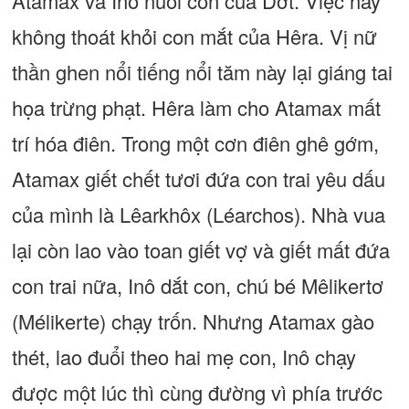
Atamax và Inô nuôi con của Dớt. Việc này
không thoát khỏi con mắt của Hêra. Vị nữ
thần ghen nổi tiếng nổi tăm này lại giáng tai
họa trừng phạt. Hêra làm cho Atamax mất
trí hóa điên. Trong một cơn điên ghê gớm,
Atamax giết chết tươi đứa con trai yêu dấu
của mình là Lêarkhôx (Léarchos). Nhà vua
lại còn lao vào toan giết vợ và giết mất đứa
con trai nữa, Inô dắt con, chú bé Mêlikertơ
(Mélikerte) chạy trốn. Nhưng Atamax gào
thét, lao đuổi theo hai mẹ con, Inô chạy
được một lúc thì cùng đường vì phía trước