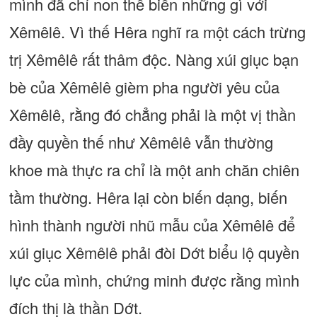
mình đã chỉ non thề biển những gì với
Xêmêlê. Vì thế Hêra nghĩ ra một cách trừng
trị Xêmêlê rất thâm độc. Nàng xúi giục bạn
bè của Xêmêlê gièm pha người yêu của
Xêmêlê, rằng đó chẳng phải là một vị thần
đầy quyền thế như Xêmêlê vẫn thường
khoe mà thực ra chỉ là một anh chăn chiên
tầm thường. Hêra lại còn biến dạng, biến
hình thành người nhũ mẫu của Xêmêlê để
xúi giục Xêmêlê phải đòi Dớt biểu lộ quyền
lực của mình, chứng minh được rằng mình
đích thị là thần Dớt.