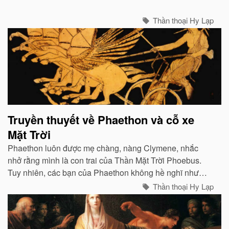
chiến. Zeus đã giao cho 2 Titan nhiệm vụ tạo ra con
người và các sinh vật sống khác...
Thần thoại Hy Lạp
Truyền thuyết về Phaethon và cỗ xe
Mặt Trời
Phaethon luôn được mẹ chàng, nàng Clymene, nhắc
nhở rằng mình là con trai của Thần Mặt Trời Phoebus.
Tuy nhiên, các bạn của Phaethon không hề nghĩ như
vậy...
Thần thoại Hy Lạp