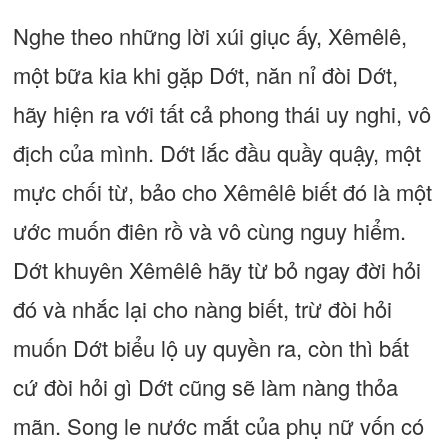
Nghe theo những lời xúi giục ấy, Xêmêlê,
một bữa kia khi gặp Dớt, năn nỉ đòi Dớt,
hãy hiện ra với tất cả phong thái uy nghi, vô
địch của mình. Dớt lắc đầu quầy quậy, một
mực chối từ, bảo cho Xêmêlê biết đó là một
ước muốn điên rồ và vô cùng nguy hiểm.
Dớt khuyên Xêmêlê hãy từ bỏ ngay đời hỏi
đó và nhắc lại cho nàng biết, trừ đòi hỏi
muốn Dớt biểu lộ uy quyền ra, còn thì bất
cứ đòi hỏi gì Dớt cũng sẽ làm nàng thỏa
mãn. Song le nước mắt của phụ nữ vốn có