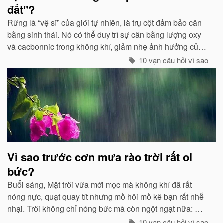
đất"?
Rừng là “vệ sĩ” của giới tự nhiên, là trụ cột đảm bảo cân
bằng sinh thái. Nó có thể duy trì sự cân bằng lượng oxy
và cacbonnic trong không khí, giảm nhẹ ảnh hưởng của
các chất thải, khí độc gây nên ô nhiễm, làm trong sạch
10 vạn câu hỏi vì sao
môi trường...
Vì sao trước cơn mưa rào trời rất oi
bức?
Buổi sáng, Mặt trời vừa mới mọc mà không khí đã rất
nóng nực, quạt quay tít nhưng mồ hôi mồ kê bạn rất nhễ
nhại. Trời không chỉ nóng bức mà còn ngột ngạt nữa: Đó
chính là dấu hiệu bắt đẩu của một cơn mưa rào...
10 vạn câu hỏi vì sao