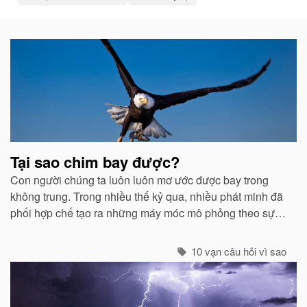
Bài
viết
liên
quan
Tại sao chim bay được?
Con người chúng ta luôn luôn mơ ước được bay trong
không trung. Trong nhiều thế kỷ qua, nhiều phát minh đã
phối hợp chế tạo ra những máy móc mô phỏng theo sự
quan sát của con người về các loài chim...
10 vạn câu hỏi vì sao