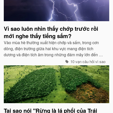
Vì sao luôn nhìn thấy chớp trước rồi
mới nghe thấy tiếng sấm?
Vào mùa hè thường xuất hiện chớp và sấm, trong cơn
dông, điện trường giữa hai khu vực mang điện tích
dương và điện tích âm trong những đám mây lớn đến một
mức độ nhất định, hai loại điện tích trong quá trình phát
10 vạn câu hỏi vì sao
triển sẽ phát ra tia lửa...
Tại sao nói "Rừng là lá phổi của Trái