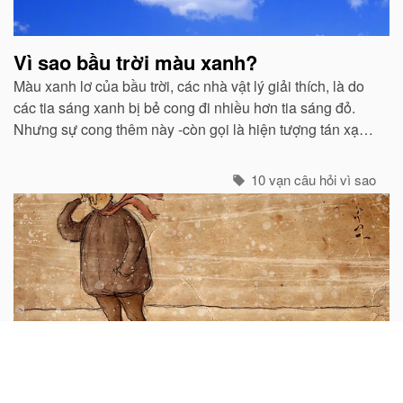
Vì sao bầu trời màu xanh?
Màu xanh lơ của bầu trời, các nhà vật lý giải thích, là do
các tia sáng xanh bị bẻ cong đi nhiều hơn tia sáng đỏ.
Nhưng sự cong thêm này -còn gọi là hiện tượng tán xạ -
cũng mạnh không kém ở các tia tím...
10 vạn câu hỏi vì sao
Tại sao khi có gió lại thấy lạnh hơn?
Chắc hẳn ai cũng biết rằng trời rét mà im gió thì dễ chịu
hơn so với lúc có gió. Nhung, không phải tất cả mọi