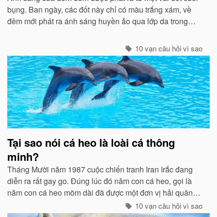
bụng. Ban ngày, các đốt này chỉ có màu trắng xám, về
đêm mới phát ra ánh sáng huyền ảo qua lớp da trong
suốt...
10 vạn câu hỏi vì sao
Tại sao nói cá heo là loài cá thông
minh?
Tháng Mười năm 1987 cuộc chiến tranh Iran Irắc đang
diễn ra rất gay go. Đúng lúc đó năm con cá heo, gọi là
năm con cá heo mõm dài đã được một đơn vị hải quân
Mỹ thả ở eo biển Ormuz để tham gia vào một chiến dịch
10 vạn câu hỏi vì sao
gỡ mìn...