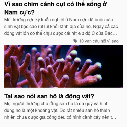
Vì sao chim cánh cụt có thể sống ở
Nam cực?
Môi trường cực kỳ khắc nghiệt ở Nam cực đã buộc các
sinh vật bậc cao rút lui khỏi lãnh địa của nó. Ngay cả các
động vật lớn có thể chịu được cái rét -80 độ C của Bắc
cực như gấu trắng, voi biển. cũng không hề có mặt ở cực
10 vạn câu hỏi vì sao
Nam...
Tại sao nói san hô là động vật?
Mọi người thường cho rằng san hô là đá quý và hình
dung nó là một khoáng vật. Do rất nhiều san hô thiên
nhiên chưa được gia công đều có hình cành cây nên từ
xưa đến nay rất nhiều người lại cho rằng san hô là thực