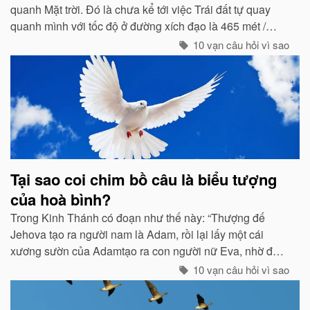
quanh Mặt trời. Đó là chưa kể tới việc Trái đất tự quay
quanh mình với tốc độ ở đường xích đạo là 465 mét /
giây. Vậy mà có vẻ như Trái đất đang đứng yên...
10 vạn câu hỏi vì sao
Tại sao coi chim bồ câu là biểu tượng
của hoà bình?
Trong Kinh Thánh có đoạn như thế này: “Thượng đế
Jehova tạo ra người nam là Adam, rồi lại lấy một cái
xương sườn của Adamtạo ra con người nữ Eva, nhờ đó
con cháu của họ sinh sôi nảy nở và làm ăn sinh sống rất
10 vạn câu hỏi vì sao
hưng thịnh...