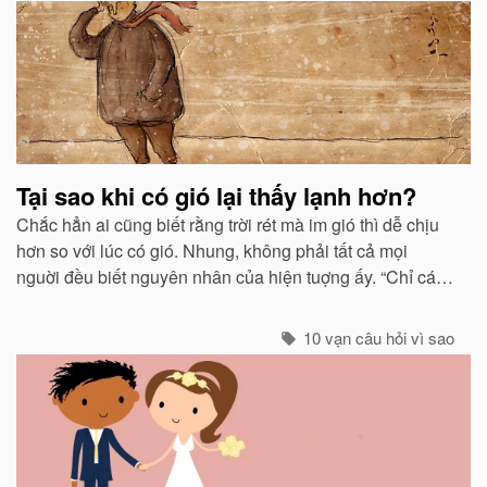
Tại sao khi có gió lại thấy lạnh hơn?
Chắc hẳn ai cũng biết rằng trời rét mà im gió thì dễ chịu
hơn so với lúc có gió. Nhung, không phải tất cả mọi
nguời đều biết nguyên nhân của hiện tuợng ấy. “Chỉ các
sinh vật mới cảm thấy giá buốt khi có gió”, còn các vật vô
sinh thì không.
10 vạn câu hỏi vì sao