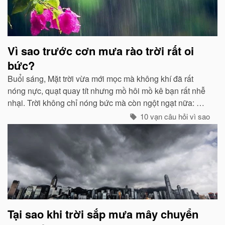
Vì sao trước cơn mưa rào trời rất oi
bức?
Buổi sáng, Mặt trời vừa mới mọc mà không khí đã rất
nóng nực, quạt quay tít nhưng mồ hôi mồ kê bạn rất nhễ
nhại. Trời không chỉ nóng bức mà còn ngột ngạt nữa: Đó
chính là dấu hiệu bắt đẩu của một cơn mưa rào...
10 vạn câu hỏi vì sao
Tại sao khi trời sắp mưa mây chuyển