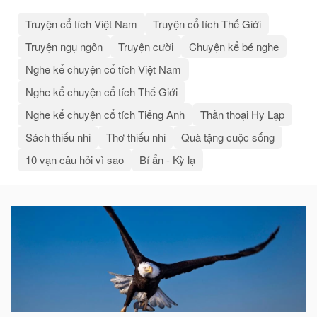
Truyện cổ tích Việt Nam
Truyện cổ tích Thế Giới
Truyện ngụ ngôn
Truyện cười
Chuyện kể bé nghe
Nghe kể chuyện cổ tích Việt Nam
Nghe kể chuyện cổ tích Thế Giới
Nghe kể chuyện cổ tích Tiếng Anh
Thần thoại Hy Lạp
Sách thiếu nhi
Thơ thiếu nhi
Quà tặng cuộc sống
10 vạn câu hỏi vì sao
Bí ẩn - Kỳ lạ
Bài
viết
liên
quan