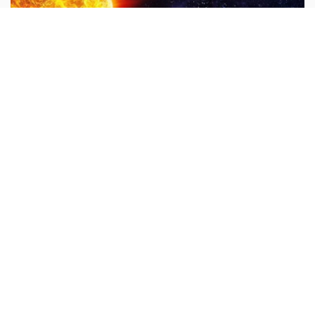
Mặt trời có chuyển động không?
Mặt trời vừa chuyển động theo một quỹ đạo vừa tự quay
quanh một trục, ở xích đạo. Mặt trời tự quay với chu kỳ 25
ngày / 1 vòng, còn ở các cực có chu kỳ là 35 ngày...
10 vạn câu hỏi vì sao
Tại sao nói vũ trụ có thể bắt đầu từ một
vụ nổ lớn?
Vũ trụ bắt nguồn như thế nào? Từ cổ chí kim, từ trong