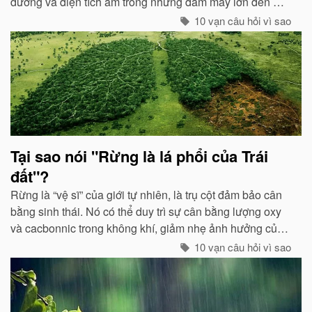
dương và điện tích âm trong những đám mây lớn đến một
mức độ nhất định, hai loại điện tích trong quá trình phát
10 vạn câu hỏi vì sao
triển sẽ phát ra tia lửa...
Tại sao nói "Rừng là lá phổi của Trái
đất"?
Rừng là “vệ sĩ” của giới tự nhiên, là trụ cột đảm bảo cân
bằng sinh thái. Nó có thể duy trì sự cân bằng lượng oxy
và cacbonnic trong không khí, giảm nhẹ ảnh hưởng của
các chất thải, khí độc gây nên ô nhiễm, làm trong sạch
10 vạn câu hỏi vì sao
môi trường...