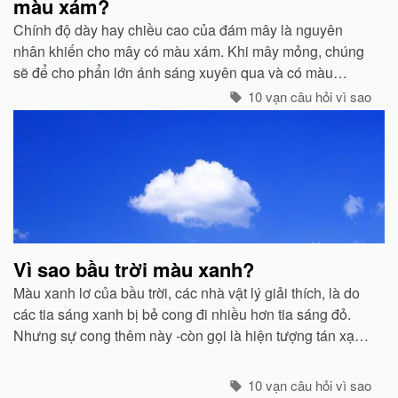
màu xám?
Chính độ dày hay chiều cao của đám mây là nguyên
nhân khiến cho mây có màu xám. Khi mây mỏng, chúng
sẽ để cho phẩn lớn ánh sáng xuyên qua và có màu
trắng...
10 vạn câu hỏi vì sao
Vì sao bầu trời màu xanh?
Màu xanh lơ của bầu trời, các nhà vật lý giải thích, là do
các tia sáng xanh bị bẻ cong đi nhiều hơn tia sáng đỏ.
Nhưng sự cong thêm này -còn gọi là hiện tượng tán xạ -
cũng mạnh không kém ở các tia tím...
10 vạn câu hỏi vì sao