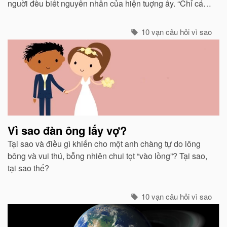
nguời đều biết nguyên nhân của hiện tuợng ấy. “Chỉ các
sinh vật mới cảm thấy giá buốt khi có gió”, còn các vật vô
sinh thì không.
10 vạn câu hỏi vì sao
Vì sao đàn ông lấy vợ?
Tại sao và điều gì khiến cho một anh chàng tự do lông
bông và vui thú, bỗng nhiên chui tọt “vào lồng”? Tại sao,
tại sao thế?
10 vạn câu hỏi vì sao