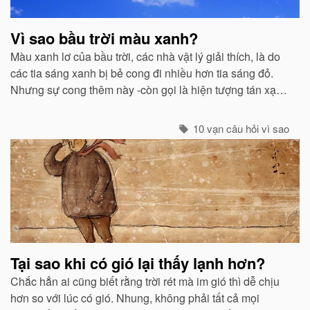
Vì sao bầu trời màu xanh?
Màu xanh lơ của bầu trời, các nhà vật lý giải thích, là do
các tia sáng xanh bị bẻ cong đi nhiều hơn tia sáng đỏ.
Nhưng sự cong thêm này -còn gọi là hiện tượng tán xạ -
cũng mạnh không kém ở các tia tím...
10 vạn câu hỏi vì sao
Tại sao khi có gió lại thấy lạnh hơn?
Chắc hẳn ai cũng biết rằng trời rét mà im gió thì dễ chịu
hơn so với lúc có gió. Nhung, không phải tất cả mọi