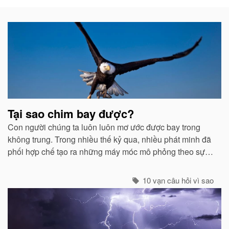
Bài
viết
liên
quan
Tại sao chim bay được?
Con người chúng ta luôn luôn mơ ước được bay trong
không trung. Trong nhiều thế kỷ qua, nhiều phát minh đã
phối hợp chế tạo ra những máy móc mô phỏng theo sự
quan sát của con người về các loài chim...
10 vạn câu hỏi vì sao