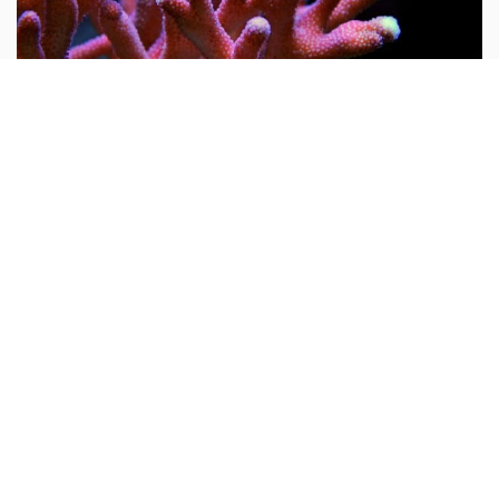
Tại sao nói san hô là động vật?
Mọi người thường cho rằng san hô là đá quý và hình
dung nó là một khoáng vật. Do rất nhiều san hô thiên
nhiên chưa được gia công đều có hình cành cây nên từ
xưa đến nay rất nhiều người lại cho rằng san hô là thực
vật...
10 vạn câu hỏi vì sao
Tại sao trong trai, sò có ngọc?
Cái nôi sinh ra hạt trân châu là loài động vật nhuyễn thể