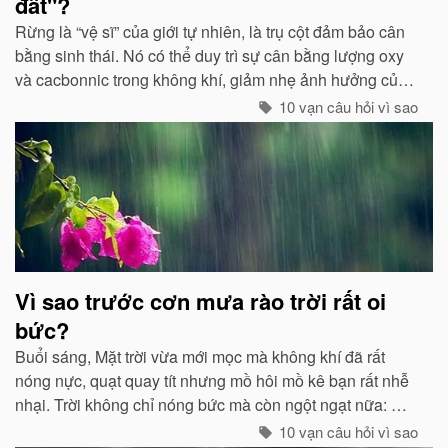
đất"?
Rừng là “vệ sĩ” của giới tự nhiên, là trụ cột đảm bảo cân
bằng sinh thái. Nó có thể duy trì sự cân bằng lượng oxy
và cacbonnic trong không khí, giảm nhẹ ảnh hưởng của
các chất thải, khí độc gây nên ô nhiễm, làm trong sạch
10 vạn câu hỏi vì sao
môi trường...
Vì sao trước cơn mưa rào trời rất oi
bức?
Buổi sáng, Mặt trời vừa mới mọc mà không khí đã rất
nóng nực, quạt quay tít nhưng mồ hôi mồ kê bạn rất nhễ
nhại. Trời không chỉ nóng bức mà còn ngột ngạt nữa: Đó
chính là dấu hiệu bắt đẩu của một cơn mưa rào...
10 vạn câu hỏi vì sao