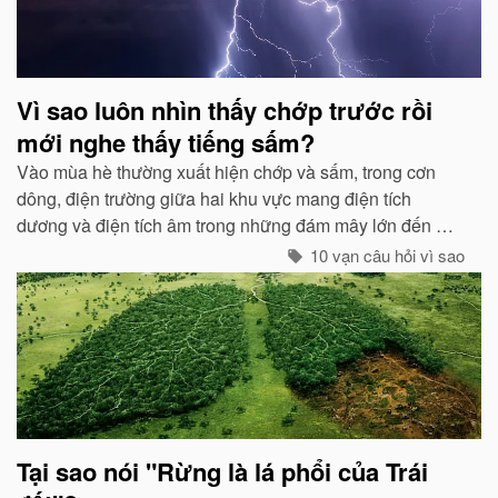
Vì sao luôn nhìn thấy chớp trước rồi
mới nghe thấy tiếng sấm?
Vào mùa hè thường xuất hiện chớp và sấm, trong cơn
dông, điện trường giữa hai khu vực mang điện tích
dương và điện tích âm trong những đám mây lớn đến một
mức độ nhất định, hai loại điện tích trong quá trình phát
10 vạn câu hỏi vì sao
triển sẽ phát ra tia lửa...
Tại sao nói "Rừng là lá phổi của Trái