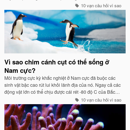
chúng tổ chức đội hình rất chặt chẽ...
10 vạn câu hỏi vì sao
Vì sao chim cánh cụt có thể sống ở
Nam cực?
Môi trường cực kỳ khắc nghiệt ở Nam cực đã buộc các
sinh vật bậc cao rút lui khỏi lãnh địa của nó. Ngay cả các
động vật lớn có thể chịu được cái rét -80 độ C của Bắc
cực như gấu trắng, voi biển. cũng không hề có mặt ở cực
10 vạn câu hỏi vì sao
Nam...