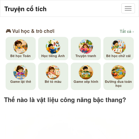
Truyện cổ tích
🎮 Vui học & trò chơi
Tất cả ›
Bé học Toán
Học tiếng Anh
Truyện tranh
Bé học chữ cái
Game lật thẻ
Bé tô màu
Game xếp hình
Đường đua toán
học
Thế nào là vật liệu công năng bậc thang?