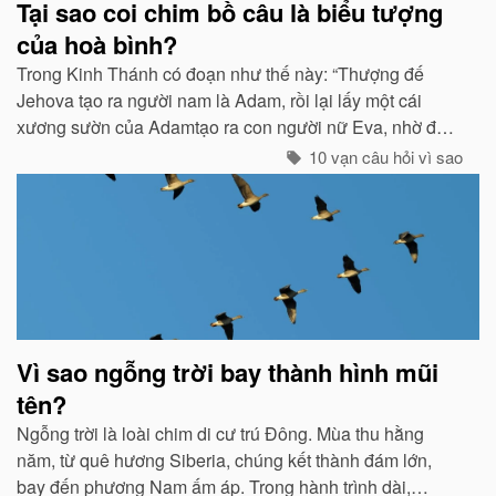
Tại sao coi chim bồ câu là biểu tượng
của hoà bình?
Trong Kinh Thánh có đoạn như thế này: “Thượng đế
Jehova tạo ra người nam là Adam, rồi lại lấy một cái
xương sườn của Adamtạo ra con người nữ Eva, nhờ đó
con cháu của họ sinh sôi nảy nở và làm ăn sinh sống rất
10 vạn câu hỏi vì sao
hưng thịnh...
Vì sao ngỗng trời bay thành hình mũi
tên?
Ngỗng trời là loài chim di cư trú Đông. Mùa thu hằng
năm, từ quê hương Siberia, chúng kết thành đám lớn,
bay đến phương Nam ấm áp. Trong hành trình dài,