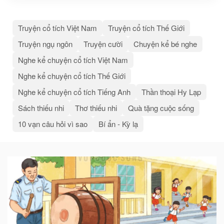
Truyện cổ tích Việt Nam
Truyện cổ tích Thế Giới
Truyện ngụ ngôn
Truyện cười
Chuyện kể bé nghe
Nghe kể chuyện cổ tích Việt Nam
Nghe kể chuyện cổ tích Thế Giới
Nghe kể chuyện cổ tích Tiếng Anh
Thần thoại Hy Lạp
Sách thiếu nhi
Thơ thiếu nhi
Quà tặng cuộc sống
10 vạn câu hỏi vì sao
Bí ẩn - Kỳ lạ
Bài
viết
liên
quan