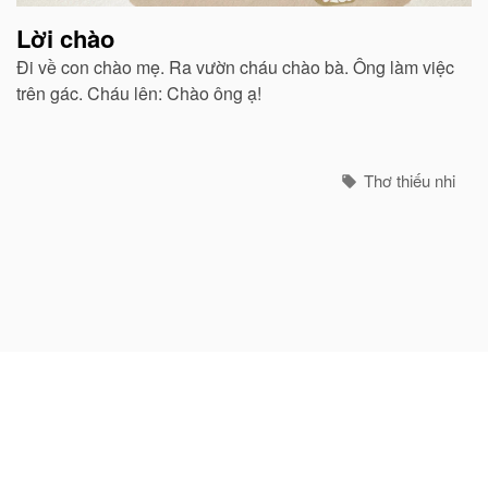
Lời chào
Đi về con chào mẹ. Ra vườn cháu chào bà. Ông làm việc
trên gác. Cháu lên: Chào ông ạ!
Thơ thiếu nhi
Mẹ vắng nhà ngày bão
Mấy ngày mẹ về quê. Là mấy ngày bão nổi. Con đường
mẹ đi về. Cơn mưa dài chặn lối...