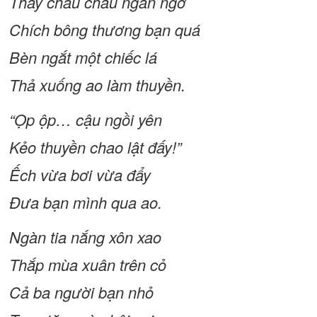
Thấy châu chấu ngẩn ngơ
Chích bông thương bạn quá
Bèn ngắt một chiếc lá
Thả xuống ao làm thuyền.
“Ọp ộp… cậu ngồi yên
Kẻo thuyền chao lật đấy!”
Ếch vừa bơi vừa đẩy
Đưa bạn mình qua ao.
Ngàn tia nắng xôn xao
Thắp mùa xuân trên cỏ
Cả ba người bạn nhỏ