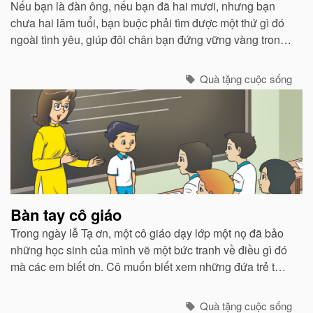
Nếu bạn là đàn ông, nếu bạn đã hai mươi, nhưng bạn
chưa hai lăm tuổi, bạn buộc phải tìm được một thứ gì đó
ngoài tình yêu, giúp đôi chân bạn đứng vững vàng trong
cuộc đời này. Bạn phải bắt đầu nghĩ cách để kiếm đủ và
sống được.
Quà tặng cuộc sống
Bàn tay cô giáo
Trong ngày lễ Tạ ơn, một cô giáo dạy lớp một nọ đã bảo
những học sinh của mình vẽ một bức tranh về điều gì đó
mà các em biết ơn. Cô muốn biết xem những đứa trẻ từ
các vùng phụ cận nghèo nàn này thật sự mang ơn ra
sao...
Quà tặng cuộc sống