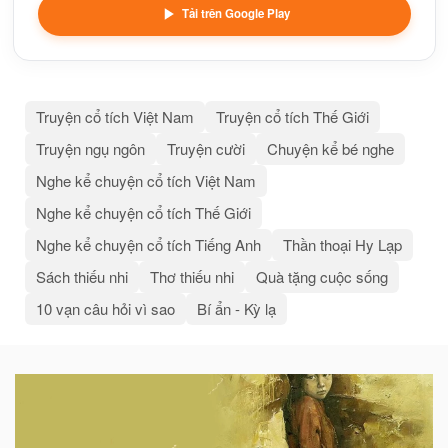
Tải trên Google Play
Truyện cổ tích Việt Nam
Truyện cổ tích Thế Giới
Truyện ngụ ngôn
Truyện cười
Chuyện kể bé nghe
Nghe kể chuyện cổ tích Việt Nam
Nghe kể chuyện cổ tích Thế Giới
Nghe kể chuyện cổ tích Tiếng Anh
Thần thoại Hy Lạp
Sách thiếu nhi
Thơ thiếu nhi
Quà tặng cuộc sống
10 vạn câu hỏi vì sao
Bí ẩn - Kỳ lạ
Bài
viết