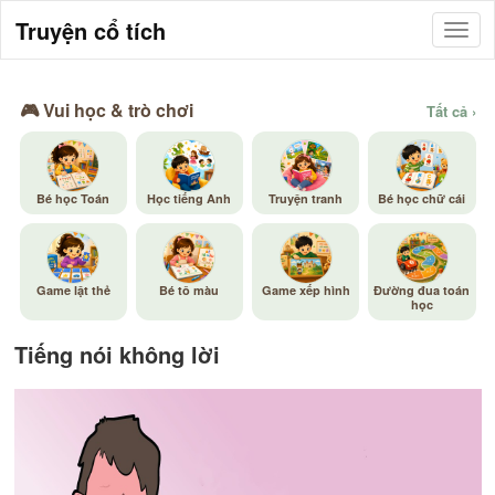
Truyện cổ tích
🎮 Vui học & trò chơi
Tất cả ›
Bé học Toán
Học tiếng Anh
Truyện tranh
Bé học chữ cái
Game lật thẻ
Bé tô màu
Game xếp hình
Đường đua toán
học
Tiếng nói không lời