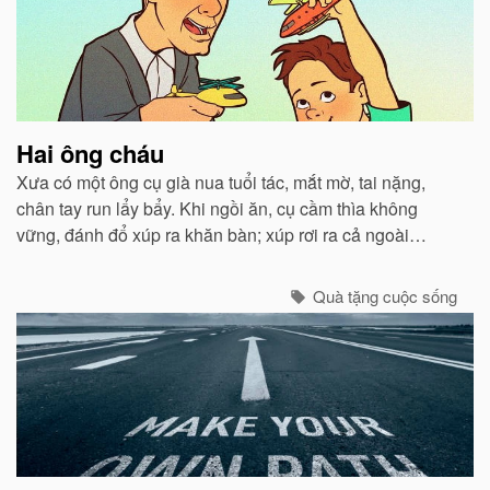
Hai ông cháu
Xưa có một ông cụ già nua tuổi tác, mắt mờ, tai nặng,
chân tay run lẩy bẩy. Khi ngồi ăn, cụ cầm thìa không
vững, đánh đổ xúp ra khăn bàn; xúp rơi ra cả ngoài
miệng. Con trai và con dâu thấy thế lấy làm tởm, tống cụ
ra ngồi một xó...
Quà tặng cuộc sống