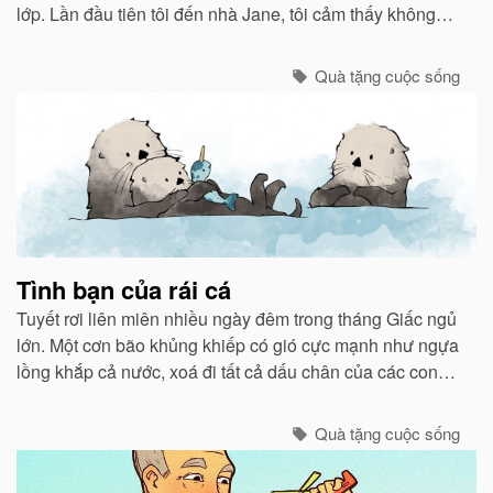
lớp. Lần đầu tiên tôi đến nhà Jane, tôi cảm thấy không
khí ấm áp như ở nhà mình...
Quà tặng cuộc sống
Tình bạn của rái cá
Tuyết rơi liên miên nhiều ngày đêm trong tháng Giấc ngủ
lớn. Một cơn bão khủng khiếp có gió cực mạnh như ngựa
lồng khắp cả nước, xoá đi tất cả dấu chân của các con
vật chạy bão ẩn núp vào các hang hốc.
Quà tặng cuộc sống