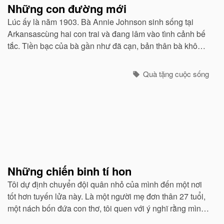
Những con đường mới
Lúc ấy là năm 1903. Bà Annie Johnson sinh sống tại
Arkansascùng hai con trai và đang lâm vào tình cảnh bế
tắc. Tiền bạc của bà gần như đã cạn, bản thân bà không
có khả năng đặc biệt nào ngoài việc đọc và cộng những
con số đơn giản...
Quà tặng cuộc sống
Những chiến binh tí hon
Tôi dự định chuyển đội quân nhỏ của mình đến một nơi
tốt hơn tuyến lửa này. Là một người mẹ đơn thân 27 tuổi,
một nách bốn đứa con thơ, tôi quen với ý nghĩ rằng mình
đích thị là một người chỉ huy can trường chăn dắt lũ con