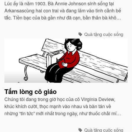
Lúc ấy là năm 1903. Bà Annie Johnson sinh sống tại
Arkansascùng hai con trai và đang lâm vào tình cảnh bế
tắc. Tiền bạc của bà gần như đã cạn, bản thân bà không
có khả năng đặc biệt nào ngoài việc đọc và cộng những
con số đơn giản...
Quà tặng cuộc sống
Tấm lòng cô giáo
Chúng tôi đang trong giờ học của cô Virginia Deview,
khúc khích cười, thọc mạnh vào nhau và bàn tán về
những “tin tức” mới nhất trong ngày, như thuốc chải mí
mắt màu tím đặc biệt mà Cindy đang dùng...
Quà tặng cuộc sống