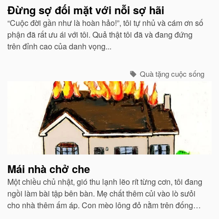
Đừng sợ đối mặt với nỗi sợ hãi
“Cuộc đời gần như là hoàn hảo!”, tôi tự nhủ và cám ơn số
phận đã rất ưu ái với tôi. Quả thật tôi đã và đang đứng
trên đỉnh cao của danh vọng...
Quà tặng cuộc sống
Mái nhà chở che
Một chiều chủ nhật, gió thu lạnh lẽo rít từng cơn, tôi đang
ngồi làm bài tập bên bàn. Mẹ chất thêm củi vào lò sưỏi
cho nhà thêm ấm áp. Con mèo lông đỏ nằm trên đống
sách vở, kêu gừ gừ, thỉnh thoảng khều khều cây viết cho