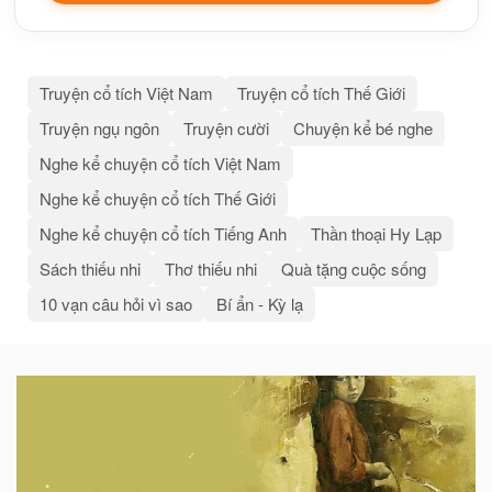
Truyện cổ tích Việt Nam
Truyện cổ tích Thế Giới
Truyện ngụ ngôn
Truyện cười
Chuyện kể bé nghe
Nghe kể chuyện cổ tích Việt Nam
Nghe kể chuyện cổ tích Thế Giới
Nghe kể chuyện cổ tích Tiếng Anh
Thần thoại Hy Lạp
Sách thiếu nhi
Thơ thiếu nhi
Quà tặng cuộc sống
10 vạn câu hỏi vì sao
Bí ẩn - Kỳ lạ
Bài
viết
liên