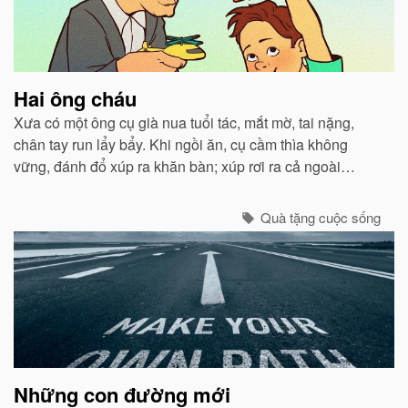
Hai ông cháu
Xưa có một ông cụ già nua tuổi tác, mắt mờ, tai nặng,
chân tay run lẩy bẩy. Khi ngồi ăn, cụ cầm thìa không
vững, đánh đổ xúp ra khăn bàn; xúp rơi ra cả ngoài
miệng. Con trai và con dâu thấy thế lấy làm tởm, tống cụ
ra ngồi một xó...
Quà tặng cuộc sống
Những con đường mới