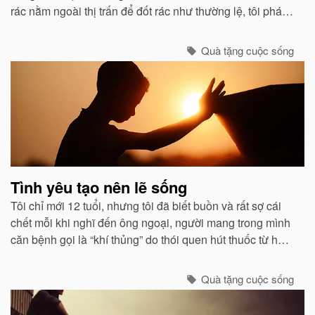
rác nằm ngoài thị trấn để đốt rác như thường lệ, tôi phát
hiện nó bị vùi trong một đống gạch đang cháy âm ỉ...
Quà tặng cuộc sống
Tình yêu tạo nên lẽ sống
Tôi chỉ mới 12 tuổi, nhưng tôi đã biết buồn và rất sợ cái
chết mỗi khi nghĩ đến ông ngoại, người mang trong mình
căn bệnh gọi là “khí thủng” do thói quen hút thuốc từ hồi
ông còn học trung học...
Quà tặng cuộc sống