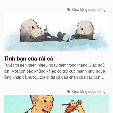
khí ấm áp như ở nhà mình...
Quà tặng cuộc sống
Tình bạn của rái cá
Tuyết rơi liên miên nhiều ngày đêm trong tháng Giấc ngủ
lớn. Một cơn bão khủng khiếp có gió cực mạnh như ngựa
lồng khắp cả nước, xoá đi tất cả dấu chân của các con
vật chạy bão ẩn núp vào các hang hốc.
Quà tặng cuộc sống