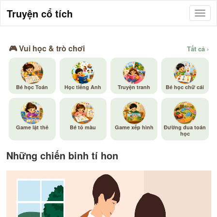
Truyện cổ tích
🎮 Vui học & trò chơi
Tất cả ›
Bé học Toán
Học tiếng Anh
Truyện tranh
Bé học chữ cái
Game lật thẻ
Bé tô màu
Game xếp hình
Đường đua toán
học
Những chiến binh tí hon