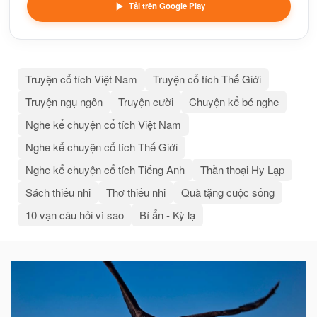
Tải trên Google Play
Truyện cổ tích Việt Nam
Truyện cổ tích Thế Giới
Truyện ngụ ngôn
Truyện cười
Chuyện kể bé nghe
Nghe kể chuyện cổ tích Việt Nam
Nghe kể chuyện cổ tích Thế Giới
Nghe kể chuyện cổ tích Tiếng Anh
Thần thoại Hy Lạp
Sách thiếu nhi
Thơ thiếu nhi
Quà tặng cuộc sống
10 vạn câu hỏi vì sao
Bí ẩn - Kỳ lạ
Bài
viết
liên