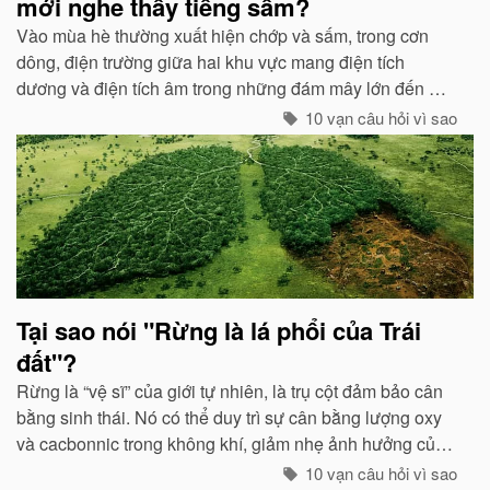
mới nghe thấy tiếng sấm?
Vào mùa hè thường xuất hiện chớp và sấm, trong cơn
dông, điện trường giữa hai khu vực mang điện tích
dương và điện tích âm trong những đám mây lớn đến một
mức độ nhất định, hai loại điện tích trong quá trình phát
10 vạn câu hỏi vì sao
triển sẽ phát ra tia lửa...
Tại sao nói "Rừng là lá phổi của Trái
đất"?
Rừng là “vệ sĩ” của giới tự nhiên, là trụ cột đảm bảo cân
bằng sinh thái. Nó có thể duy trì sự cân bằng lượng oxy
và cacbonnic trong không khí, giảm nhẹ ảnh hưởng của
các chất thải, khí độc gây nên ô nhiễm, làm trong sạch
10 vạn câu hỏi vì sao