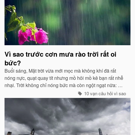
môi trường...
Vì sao trước cơn mưa rào trời rất oi
bức?
Buổi sáng, Mặt trời vừa mới mọc mà không khí đã rất
nóng nực, quạt quay tít nhưng mồ hôi mồ kê bạn rất nhễ
nhại. Trời không chỉ nóng bức mà còn ngột ngạt nữa: Đó
chính là dấu hiệu bắt đẩu của một cơn mưa rào...
10 vạn câu hỏi vì sao