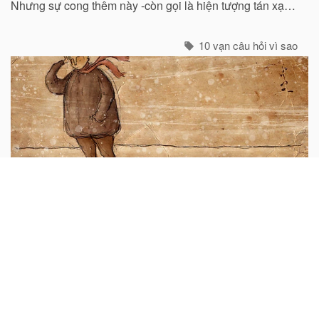
Nhưng sự cong thêm này -còn gọi là hiện tượng tán xạ -
cũng mạnh không kém ở các tia tím...
10 vạn câu hỏi vì sao
Tại sao khi có gió lại thấy lạnh hơn?
Chắc hẳn ai cũng biết rằng trời rét mà im gió thì dễ chịu
hơn so với lúc có gió. Nhung, không phải tất cả mọi
nguời đều biết nguyên nhân của hiện tuợng ấy. “Chỉ các
sinh vật mới cảm thấy giá buốt khi có gió”, còn các vật vô
sinh thì không.
10 vạn câu hỏi vì sao