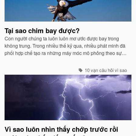
quan
Tại sao chim bay được?
Con người chúng ta luôn luôn mơ ước được bay trong
không trung. Trong nhiều thế kỷ qua, nhiều phát minh đã
phối hợp chế tạo ra những máy móc mô phỏng theo sự
quan sát của con người về các loài chim...
10 vạn câu hỏi vì sao
Vì sao luôn nhìn thấy chớp trước rồi