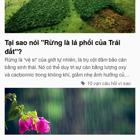
Tại sao nói "Rừng là lá phổi của Trái
đất"?
Rừng là “vệ sĩ” của giới tự nhiên, là trụ cột đảm bảo cân
bằng sinh thái. Nó có thể duy trì sự cân bằng lượng oxy
và cacbonnic trong không khí, giảm nhẹ ảnh hưởng của
các chất thải, khí độc gây nên ô nhiễm, làm trong sạch
10 vạn câu hỏi vì sao
môi trường...