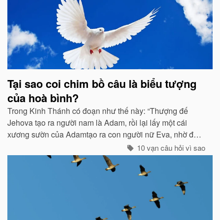
Tại sao coi chim bồ câu là biểu tượng
của hoà bình?
Trong Kinh Thánh có đoạn như thế này: “Thượng đế
Jehova tạo ra người nam là Adam, rồi lại lấy một cái
xương sườn của Adamtạo ra con người nữ Eva, nhờ đó
con cháu của họ sinh sôi nảy nở và làm ăn sinh sống rất
10 vạn câu hỏi vì sao
hưng thịnh...