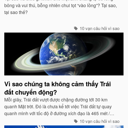
bông và vui thú, bỗng nhiên chui tọt “vào lồng”? Tại sao,
tại sao thế?
10 vạn câu hỏi vì sao
Vì sao chúng ta không cảm thấy Trái
đất chuyển động?
Mỗi giây, Trái đất vượt được chặng đường tới 30 km
quanh Mặt trời. Đó là chưa kể tới việc Trái đất tự quay
quanh mình với tốc độ ở đường xích đạo là 465 mét /
giây. Vậy mà có vẻ như Trái đất đang đứng yên...
10 vạn câu hỏi vì sao