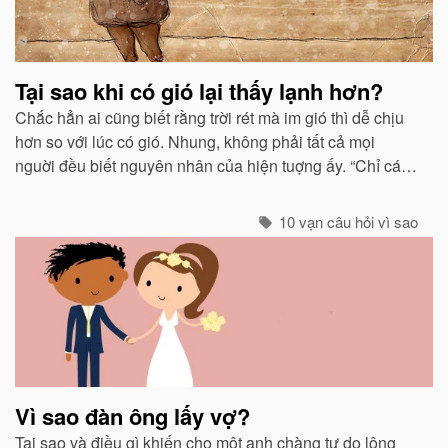
Tại sao khi có gió lại thấy lạnh hơn?
Chắc hẳn ai cũng biết rằng trời rét mà im gió thì dễ chịu
hơn so với lúc có gió. Nhung, không phải tất cả mọi
nguời đều biết nguyên nhân của hiện tuợng ấy. “Chỉ các
sinh vật mới cảm thấy giá buốt khi có gió”, còn các vật vô
sinh thì không.
10 vạn câu hỏi vì sao
Vì sao đàn ông lấy vợ?
Tại sao và điều gì khiến cho một anh chàng tự do lông