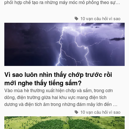
phối hợp chế tạo ra những máy móc mô phỏng theo sự
quan sát của con người về các loài chim...
10 vạn câu hỏi vì sao
Vì sao luôn nhìn thấy chớp trước rồi
mới nghe thấy tiếng sấm?
Vào mùa hè thường xuất hiện chớp và sấm, trong cơn
dông, điện trường giữa hai khu vực mang điện tích
dương và điện tích âm trong những đám mây lớn đến một
mức độ nhất định, hai loại điện tích trong quá trình phát
10 vạn câu hỏi vì sao
triển sẽ phát ra tia lửa...