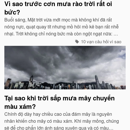
Vì sao trước cơn mưa rào trời rất oi
bức?
Buổi sáng, Mặt trời vừa mới mọc mà không khí đã rất
nóng nực, quạt quay tít nhưng mồ hôi mồ kê bạn rất nhễ
nhại. Trời không chỉ nóng bức mà còn ngột ngạt nữa: Đó
chính là dấu hiệu bắt đẩu của một cơn mưa rào...
10 vạn câu hỏi vì sao
Tại sao khi trời sắp mưa mây chuyển
màu xám?
Chính độ dày hay chiều cao của đám mây là nguyên
nhân khiến cho mây có màu xám. Khi mây mỏng, chúng
sẽ để cho phẩn lớn ánh sáng xuyên qua và có màu