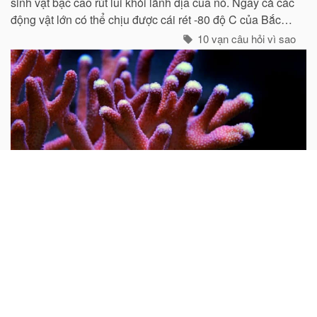
sinh vật bậc cao rút lui khỏi lãnh địa của nó. Ngay cả các
động vật lớn có thể chịu được cái rét -80 độ C của Bắc
cực như gấu trắng, voi biển. cũng không hề có mặt ở cực
10 vạn câu hỏi vì sao
Nam...
Tại sao nói san hô là động vật?
Mọi người thường cho rằng san hô là đá quý và hình
dung nó là một khoáng vật. Do rất nhiều san hô thiên
nhiên chưa được gia công đều có hình cành cây nên từ
xưa đến nay rất nhiều người lại cho rằng san hô là thực
vật...
10 vạn câu hỏi vì sao