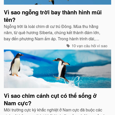
Vì sao ngỗng trời bay thành hình mũi
tên?
Ngỗng trời là loài chim di cư trú Đông. Mùa thu hằng
năm, từ quê hương Siberia, chúng kết thành đám lớn,
bay đến phương Nam ấm áp. Trong hành trình dài,
chúng tổ chức đội hình rất chặt chẽ...
10 vạn câu hỏi vì sao
Vì sao chim cánh cụt có thể sống ở
Nam cực?
Môi trường cực kỳ khắc nghiệt ở Nam cực đã buộc các