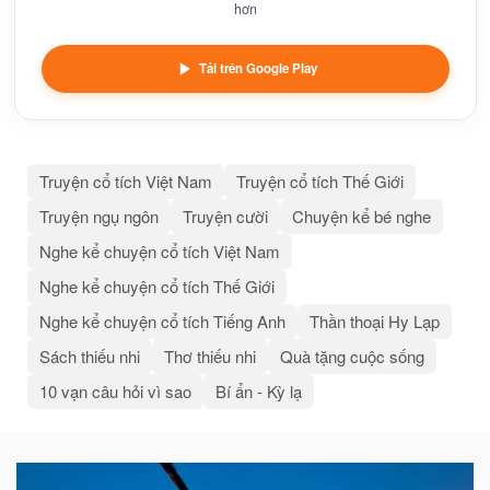
hơn
Tải trên Google Play
Truyện cổ tích Việt Nam
Truyện cổ tích Thế Giới
Truyện ngụ ngôn
Truyện cười
Chuyện kể bé nghe
Nghe kể chuyện cổ tích Việt Nam
Nghe kể chuyện cổ tích Thế Giới
Nghe kể chuyện cổ tích Tiếng Anh
Thần thoại Hy Lạp
Sách thiếu nhi
Thơ thiếu nhi
Quà tặng cuộc sống
10 vạn câu hỏi vì sao
Bí ẩn - Kỳ lạ
Bài