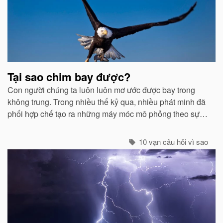
viết
liên
quan
Tại sao chim bay được?
Con người chúng ta luôn luôn mơ ước được bay trong
không trung. Trong nhiều thế kỷ qua, nhiều phát minh đã
phối hợp chế tạo ra những máy móc mô phỏng theo sự
quan sát của con người về các loài chim...
10 vạn câu hỏi vì sao