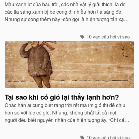
Màu xanh lơ của bầu trời, các nhà vật lý giải thích, là do
các tia sáng xanh bị bẻ cong đi nhiều hơn tia sáng đỏ.
Nhưng sự cong thêm này -còn gọi là hiện tượng tán xạ -
cũng mạnh không kém ở các tia tím...
10 vạn câu hỏi vì sao
Tại sao khi có gió lại thấy lạnh hơn?
Chắc hẳn ai cũng biết rằng trời rét mà im gió thì dễ chịu
hơn so với lúc có gió. Nhung, không phải tất cả mọi
nguời đều biết nguyên nhân của hiện tuợng ấy. “Chỉ các
sinh vật mới cảm thấy giá buốt khi có gió”, còn các vật vô
sinh thì không.
10 vạn câu hỏi vì sao