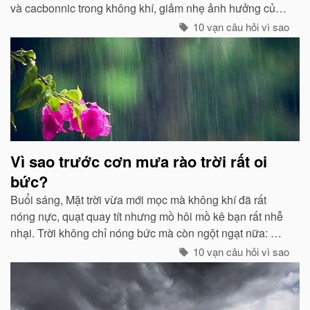
và cacbonnic trong không khí, giảm nhẹ ảnh hưởng của
các chất thải, khí độc gây nên ô nhiễm, làm trong sạch
10 vạn câu hỏi vì sao
môi trường...
Vì sao trước cơn mưa rào trời rất oi
bức?
Buổi sáng, Mặt trời vừa mới mọc mà không khí đã rất
nóng nực, quạt quay tít nhưng mồ hôi mồ kê bạn rất nhễ
nhại. Trời không chỉ nóng bức mà còn ngột ngạt nữa: Đó
chính là dấu hiệu bắt đẩu của một cơn mưa rào...
10 vạn câu hỏi vì sao