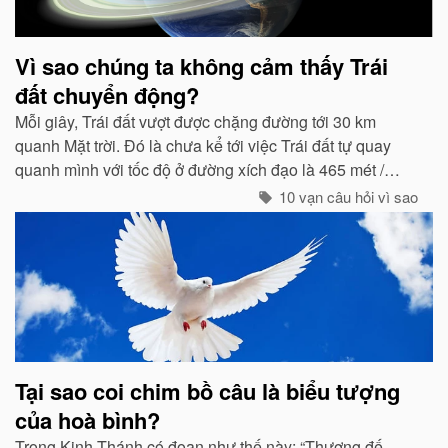
Vì sao chúng ta không cảm thấy Trái
đất chuyển động?
Mỗi giây, Trái đất vượt được chặng đường tới 30 km
quanh Mặt trời. Đó là chưa kể tới việc Trái đất tự quay
quanh mình với tốc độ ở đường xích đạo là 465 mét /
giây. Vậy mà có vẻ như Trái đất đang đứng yên...
10 vạn câu hỏi vì sao
Tại sao coi chim bồ câu là biểu tượng
của hoà bình?
Trong Kinh Thánh có đoạn như thế này: “Thượng đế