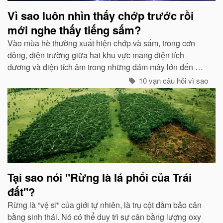
Vì sao luôn nhìn thấy chớp trước rồi
mới nghe thấy tiếng sấm?
Vào mùa hè thường xuất hiện chớp và sấm, trong cơn
dông, điện trường giữa hai khu vực mang điện tích
dương và điện tích âm trong những đám mây lớn đến một
mức độ nhất định, hai loại điện tích trong quá trình phát
10 vạn câu hỏi vì sao
triển sẽ phát ra tia lửa...
Tại sao nói "Rừng là lá phổi của Trái
đất"?
Rừng là “vệ sĩ” của giới tự nhiên, là trụ cột đảm bảo cân
bằng sinh thái. Nó có thể duy trì sự cân bằng lượng oxy