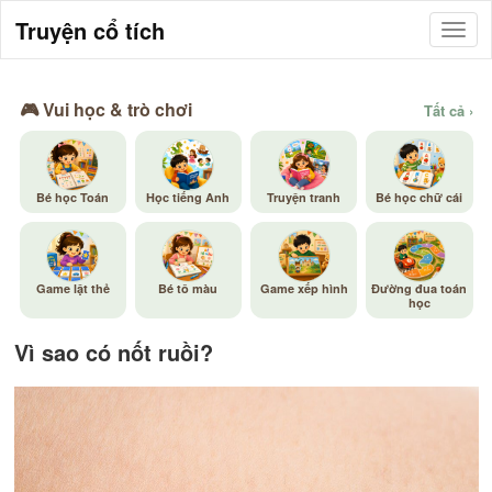
Truyện cổ tích
🎮 Vui học & trò chơi
Tất cả ›
Bé học Toán
Học tiếng Anh
Truyện tranh
Bé học chữ cái
Game lật thẻ
Bé tô màu
Game xếp hình
Đường đua toán
học
Vì sao có nốt ruồi?