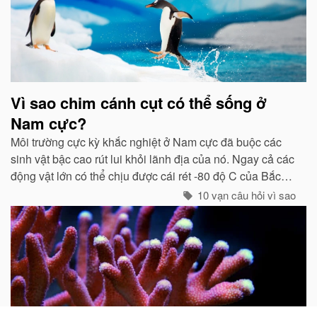
Vì sao chim cánh cụt có thể sống ở
Nam cực?
Môi trường cực kỳ khắc nghiệt ở Nam cực đã buộc các
sinh vật bậc cao rút lui khỏi lãnh địa của nó. Ngay cả các
động vật lớn có thể chịu được cái rét -80 độ C của Bắc
cực như gấu trắng, voi biển. cũng không hề có mặt ở cực
10 vạn câu hỏi vì sao
Nam...