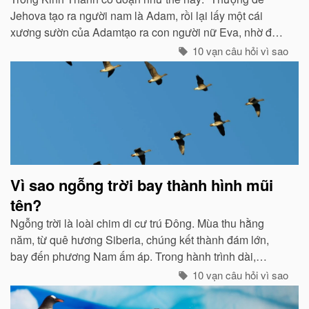
Jehova tạo ra người nam là Adam, rồi lại lấy một cái
xương sườn của Adamtạo ra con người nữ Eva, nhờ đó
con cháu của họ sinh sôi nảy nở và làm ăn sinh sống rất
10 vạn câu hỏi vì sao
hưng thịnh...
Vì sao ngỗng trời bay thành hình mũi
tên?
Ngỗng trời là loài chim di cư trú Đông. Mùa thu hằng
năm, từ quê hương Siberia, chúng kết thành đám lớn,
bay đến phương Nam ấm áp. Trong hành trình dài,
chúng tổ chức đội hình rất chặt chẽ...
10 vạn câu hỏi vì sao