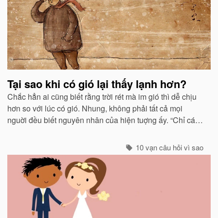
Tại sao khi có gió lại thấy lạnh hơn?
Chắc hẳn ai cũng biết rằng trời rét mà im gió thì dễ chịu
hơn so với lúc có gió. Nhung, không phải tất cả mọi
nguời đều biết nguyên nhân của hiện tuợng ấy. “Chỉ các
sinh vật mới cảm thấy giá buốt khi có gió”, còn các vật vô
sinh thì không.
10 vạn câu hỏi vì sao