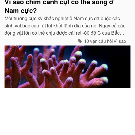
Vì sao chim cánh cụt có thể sống ở
Nam cực?
Môi trường cực kỳ khắc nghiệt ở Nam cực đã buộc các
sinh vật bậc cao rút lui khỏi lãnh địa của nó. Ngay cả các
động vật lớn có thể chịu được cái rét -80 độ C của Bắc
cực như gấu trắng, voi biển. cũng không hề có mặt ở cực
10 vạn câu hỏi vì sao
Nam...
Tại sao nói san hô là động vật?
Mọi người thường cho rằng san hô là đá quý và hình
dung nó là một khoáng vật. Do rất nhiều san hô thiên
nhiên chưa được gia công đều có hình cành cây nên từ
xưa đến nay rất nhiều người lại cho rằng san hô là thực