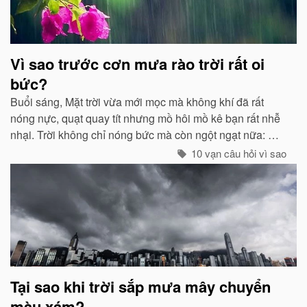
Vì sao trước cơn mưa rào trời rất oi
bức?
Buổi sáng, Mặt trời vừa mới mọc mà không khí đã rất
nóng nực, quạt quay tít nhưng mồ hôi mồ kê bạn rất nhễ
nhại. Trời không chỉ nóng bức mà còn ngột ngạt nữa: Đó
chính là dấu hiệu bắt đẩu của một cơn mưa rào...
10 vạn câu hỏi vì sao
Tại sao khi trời sắp mưa mây chuyển
màu xám?