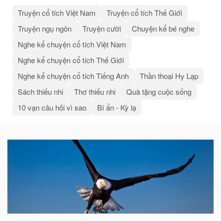
Truyện cổ tích Việt Nam
Truyện cổ tích Thế Giới
Truyện ngụ ngôn
Truyện cười
Chuyện kể bé nghe
Nghe kể chuyện cổ tích Việt Nam
Nghe kể chuyện cổ tích Thế Giới
Nghe kể chuyện cổ tích Tiếng Anh
Thần thoại Hy Lạp
Sách thiếu nhi
Thơ thiếu nhi
Quà tặng cuộc sống
10 vạn câu hỏi vì sao
Bí ẩn - Kỳ lạ
Bài
viết
liên
quan