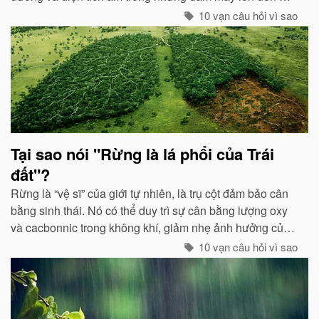
mức độ nhất định, hai loại điện tích trong quá trình phát
10 vạn câu hỏi vì sao
triển sẽ phát ra tia lửa...
Tại sao nói "Rừng là lá phổi của Trái
đất"?
Rừng là “vệ sĩ” của giới tự nhiên, là trụ cột đảm bảo cân
bằng sinh thái. Nó có thể duy trì sự cân bằng lượng oxy
và cacbonnic trong không khí, giảm nhẹ ảnh hưởng của
các chất thải, khí độc gây nên ô nhiễm, làm trong sạch
10 vạn câu hỏi vì sao
môi trường...