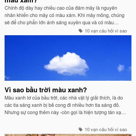
Chính độ dày hay chiều cao của đám mây là nguyên
nhân khiến cho mây có màu xám. Khi mây mỏng, chúng
sẽ để cho phẩn lớn ánh sáng xuyên qua và có màu
trắng...
10 vạn câu hỏi vì sao
Vì sao bầu trời màu xanh?
Màu xanh lơ của bầu trời, các nhà vật lý giải thích, là do
các tia sáng xanh bị bẻ cong đi nhiều hơn tia sáng đỏ.
Nhưng sự cong thêm này -còn gọi là hiện tượng tán xạ -
cũng mạnh không kém ở các tia tím...
10 vạn câu hỏi vì sao