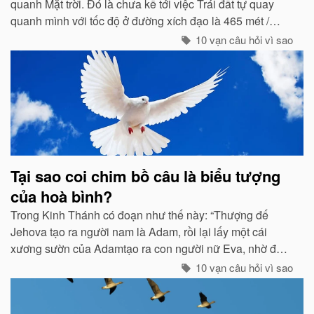
quanh Mặt trời. Đó là chưa kể tới việc Trái đất tự quay
quanh mình với tốc độ ở đường xích đạo là 465 mét /
giây. Vậy mà có vẻ như Trái đất đang đứng yên...
10 vạn câu hỏi vì sao
Tại sao coi chim bồ câu là biểu tượng
của hoà bình?
Trong Kinh Thánh có đoạn như thế này: “Thượng đế
Jehova tạo ra người nam là Adam, rồi lại lấy một cái
xương sườn của Adamtạo ra con người nữ Eva, nhờ đó
con cháu của họ sinh sôi nảy nở và làm ăn sinh sống rất
10 vạn câu hỏi vì sao
hưng thịnh...