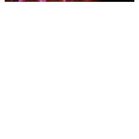
Tại sao nói san hô là động vật?
Mọi người thường cho rằng san hô là đá quý và hình
dung nó là một khoáng vật. Do rất nhiều san hô thiên
nhiên chưa được gia công đều có hình cành cây nên từ
xưa đến nay rất nhiều người lại cho rằng san hô là thực
vật...
10 vạn câu hỏi vì sao
Tại sao trong trai, sò có ngọc?
Cái nôi sinh ra hạt trân châu là loài động vật nhuyễn thể
như con sò, trai ngọc biển và trai nước ngọt. Có nhiều
người nghĩ trai, sò càng lớn thì hạt trân châu bên trong