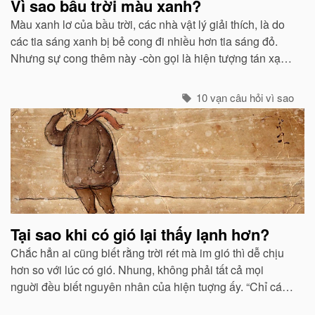
Vì sao bầu trời màu xanh?
Màu xanh lơ của bầu trời, các nhà vật lý giải thích, là do
các tia sáng xanh bị bẻ cong đi nhiều hơn tia sáng đỏ.
Nhưng sự cong thêm này -còn gọi là hiện tượng tán xạ -
cũng mạnh không kém ở các tia tím...
10 vạn câu hỏi vì sao
Tại sao khi có gió lại thấy lạnh hơn?
Chắc hẳn ai cũng biết rằng trời rét mà im gió thì dễ chịu
hơn so với lúc có gió. Nhung, không phải tất cả mọi
nguời đều biết nguyên nhân của hiện tuợng ấy. “Chỉ các
sinh vật mới cảm thấy giá buốt khi có gió”, còn các vật vô