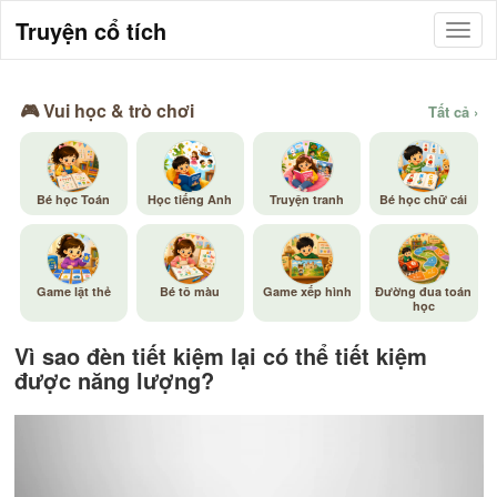
Truyện cổ tích
🎮 Vui học & trò chơi
Tất cả ›
Bé học Toán
Học tiếng Anh
Truyện tranh
Bé học chữ cái
Game lật thẻ
Bé tô màu
Game xếp hình
Đường đua toán
học
Vì sao đèn tiết kiệm lại có thể tiết kiệm
được năng lượng?