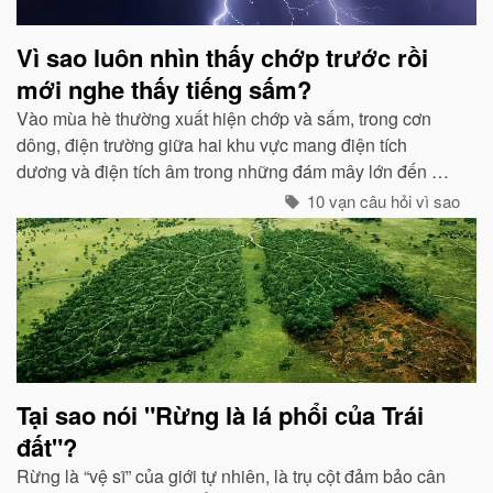
Vì sao luôn nhìn thấy chớp trước rồi
mới nghe thấy tiếng sấm?
Vào mùa hè thường xuất hiện chớp và sấm, trong cơn
dông, điện trường giữa hai khu vực mang điện tích
dương và điện tích âm trong những đám mây lớn đến một
mức độ nhất định, hai loại điện tích trong quá trình phát
10 vạn câu hỏi vì sao
triển sẽ phát ra tia lửa...
Tại sao nói "Rừng là lá phổi của Trái
đất"?
Rừng là “vệ sĩ” của giới tự nhiên, là trụ cột đảm bảo cân