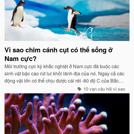
Vì sao chim cánh cụt có thể sống ở
Nam cực?
Môi trường cực kỳ khắc nghiệt ở Nam cực đã buộc các
sinh vật bậc cao rút lui khỏi lãnh địa của nó. Ngay cả các
động vật lớn có thể chịu được cái rét -80 độ C của Bắc
cực như gấu trắng, voi biển. cũng không hề có mặt ở cực
10 vạn câu hỏi vì sao
Nam...