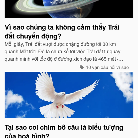
Vì sao chúng ta không cảm thấy Trái
đất chuyển động?
Mỗi giây, Trái đất vượt được chặng đường tới 30 km
quanh Mặt trời. Đó là chưa kể tới việc Trái đất tự quay
quanh mình với tốc độ ở đường xích đạo là 465 mét /
giây. Vậy mà có vẻ như Trái đất đang đứng yên...
10 vạn câu hỏi vì sao
Tại sao coi chim bồ câu là biểu tượng
của hoà bình?