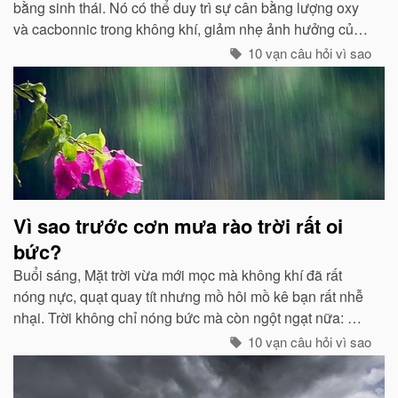
bằng sinh thái. Nó có thể duy trì sự cân bằng lượng oxy
và cacbonnic trong không khí, giảm nhẹ ảnh hưởng của
các chất thải, khí độc gây nên ô nhiễm, làm trong sạch
10 vạn câu hỏi vì sao
môi trường...
Vì sao trước cơn mưa rào trời rất oi
bức?
Buổi sáng, Mặt trời vừa mới mọc mà không khí đã rất
nóng nực, quạt quay tít nhưng mồ hôi mồ kê bạn rất nhễ
nhại. Trời không chỉ nóng bức mà còn ngột ngạt nữa: Đó
chính là dấu hiệu bắt đẩu của một cơn mưa rào...
10 vạn câu hỏi vì sao