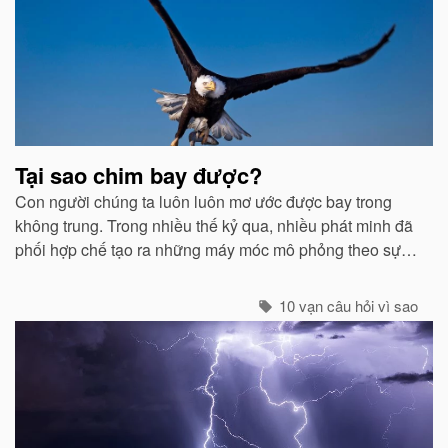
Bài
viết
liên
quan
Tại sao chim bay được?
Con người chúng ta luôn luôn mơ ước được bay trong
không trung. Trong nhiều thế kỷ qua, nhiều phát minh đã
phối hợp chế tạo ra những máy móc mô phỏng theo sự
quan sát của con người về các loài chim...
10 vạn câu hỏi vì sao