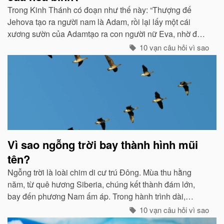
Trong Kinh Thánh có đoạn như thế này: “Thượng đế
Jehova tạo ra người nam là Adam, rồi lại lấy một cái
xương sườn của Adamtạo ra con người nữ Eva, nhờ đó
con cháu của họ sinh sôi nảy nở và làm ăn sinh sống rất
10 vạn câu hỏi vì sao
hưng thịnh...
Vì sao ngỗng trời bay thành hình mũi
tên?
Ngỗng trời là loài chim di cư trú Đông. Mùa thu hằng
năm, từ quê hương Siberia, chúng kết thành đám lớn,
bay đến phương Nam ấm áp. Trong hành trình dài,
chúng tổ chức đội hình rất chặt chẽ...
10 vạn câu hỏi vì sao