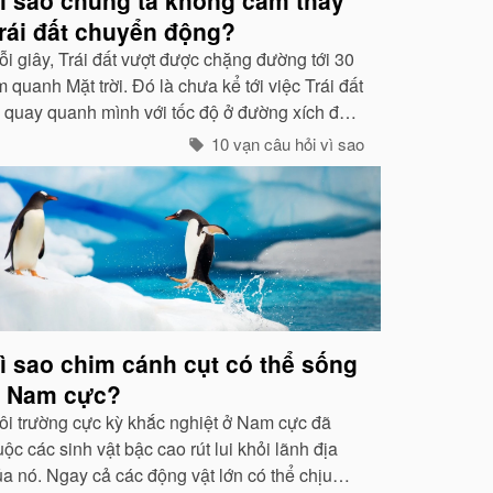
rái đất chuyển động?
ỗi giây, Trái đất vượt được chặng đường tới 30
 quanh Mặt trời. Đó là chưa kể tới việc Trái đất
ự quay quanh mình với tốc độ ở đường xích đạo
 465 mét / giây. Vậy mà có vẻ như Trái đất
10 vạn câu hỏi vì sao
ang đứng yên...
ì sao chim cánh cụt có thể sống
 Nam cực?
ôi trường cực kỳ khắc nghiệt ở Nam cực đã
ộc các sinh vật bậc cao rút lui khỏi lãnh địa
ủa nó. Ngay cả các động vật lớn có thể chịu