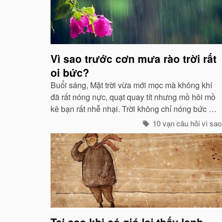
Vì sao trước cơn mưa rào trời rất
oi bức?
Buổi sáng, Mặt trời vừa mới mọc mà không khí
đã rất nóng nực, quạt quay tít nhưng mồ hôi mồ
kê bạn rất nhễ nhại. Trời không chỉ nóng bức mà
còn ngột ngạt nữa: Đó chính là dấu hiệu bắt đẩu
10 vạn câu hỏi vì sao
của một cơn mưa rào...
Tại sao khi có gió lại thấy lạnh