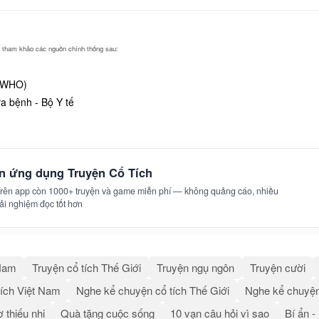
ng tham khảo các nguồn chính thống sau:
 (WHO)
 bệnh - Bộ Y tế
ên ứng dụng Truyện Cổ Tích
 Trên app còn 1000+ truyện và game miễn phí — không quảng cáo, nhiều
trải nghiệm đọc tốt hơn
 Nam
Truyện cổ tích Thế Giới
Truyện ngụ ngôn
Truyện cười
ích Việt Nam
Nghe kể chuyện cổ tích Thế Giới
Nghe kể chuyện
 thiếu nhi
Quà tặng cuộc sống
10 vạn câu hỏi vì sao
Bí ẩn -