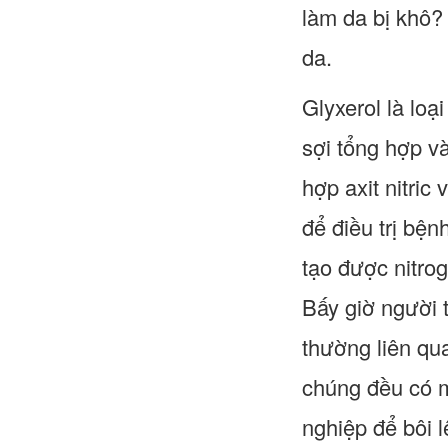
làm da bị khô?
da.
Glyxerol là loạ
sợi tổng hợp v
hợp axit nitric
để điều trị bện
tạo được nitrog
Bấy giờ người t
thường liên qu
chúng đều có m
nghiệp để bôi l