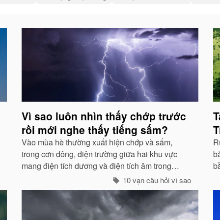
Vì sao luôn nhìn thấy chớp trước
T
rồi mới nghe thấy tiếng sấm?
T
Vào mùa hè thường xuất hiện chớp và sấm,
Rừ
trong cơn dông, điện trường giữa hai khu vực
bả
mang điện tích dương và điện tích âm trong
b
những đám mây lớn đến một mức độ nhất định,
g
10 vạn câu hỏi vì sao
hai loại điện tích trong quá trình phát triển sẽ
g
phát ra tia lửa...