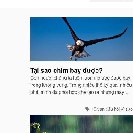
Bài
viết
liên
quan
Tại sao chim bay được?
Con người chúng ta luôn luôn mơ ước được bay
trong không trung. Trong nhiều thế kỷ qua, nhiều
phát minh đã phối hợp chế tạo ra những máy
móc mô phỏng theo sự quan sát của con người
về các loài chim...
10 vạn câu hỏi vì sao