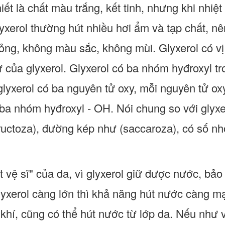
hiết là chất màu trắng, kết tinh, nhưng khi nhi
yxerol thường hút nhiều hơi ẩm và tạp chất, nê
 lỏng, không màu sắc, không mùi. Glyxerol có vị
 của glyxerol. Glyxerol có ba nhóm hyđroxyl tr
glyxerol có ba nguyên tử oxy, mỗi nguyên tử ox
 ba nhóm hyđroxyl - OH. Nói chung so với gly
ructoza), đường kép như (saccaroza), có số n
t vệ sĩ" của da, vì glyxerol giữ được nước, bả
lyxerol càng lớn thì khả năng hút nước càng m
hí, cũng có thể hút nước từ lớp da. Nếu như vậ