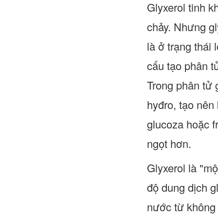
Glyxerol tinh k
chảy. Nhưng gl
là ở trạng thái
cấu tạo phân tử
Trong phân tử 
hyđro, tạo nên
glucoza hoặc f
ngọt hơn.
Glyxerol là "mộ
độ dung dịch g
nước từ không k