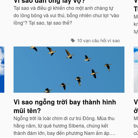
T
Tại sao và điều gì khiến cho một anh chàng tự
do lông bông và vui thú, bỗng nhiên chui tọt “vào
M
lồng”? Tại sao, tại sao thế?
km
t
là
10 vạn câu hỏi vì sao
đ
Vì sao ngỗng trời bay thành hình
V
mũi tên?
ở
Ngỗng trời là loài chim di cư trú Đông. Mùa thu
M
hằng năm, từ quê hương Siberia, chúng kết
bu
thành đám lớn, bay đến phương Nam ấm áp.
c