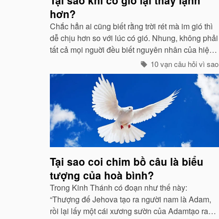
hơn?
Chắc hẳn ai cũng biết rằng trời rét mà im gió thì
dễ chịu hơn so với lúc có gió. Nhung, không phải
tất cả mọi nguời đều biết nguyên nhân của hiện
tuợng ấy. “Chỉ các sinh vật mới cảm thấy giá buốt
10 vạn câu hỏi vì sao
khi có gió”, còn các vật vô sinh thì không.
Tại sao coi chim bồ câu là biểu
tượng của hoà bình?
Trong Kinh Thánh có đoạn như thế này:
“Thượng đế Jehova tạo ra người nam là Adam,
rồi lại lấy một cái xương sườn của Adamtạo ra