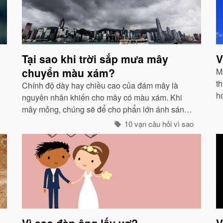
Tại sao khi trời sắp mưa mây
V
chuyển màu xám?
Mà
th
Chính độ dày hay chiều cao của đám mây là
h
nguyên nhân khiến cho mây có màu xám. Khi
g
mây mỏng, chúng sẽ để cho phẩn lớn ánh sáng
ở 
xuyên qua và có màu trắng...
10 vạn câu hỏi vì sao
Vì sao đàn ông lấy vợ?
V