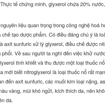
 Thực tế chứng minh, glyxerol chứa 20% nước,
i nguyên liệu quan trọng trong công nghệ hoá h
à chế tạo dược phẩm. Có điều đáng chú ý là lo
 và axit sunfuric xử lý glyxerol, điều chế được ni
h phổi. Về sau người ta nghĩ đến việc khử nước
lyxerol tinh khiết và thu được một loại thuốc 
a mới biết nitroglyxerol là loại thuốc nổ rất mạ
an đến axit sunfuric, các muối kim loại nặng, 
àu vàng, mùi khó ngửi, kích thích da, nên kh
ên da.