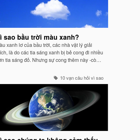
ì sao bầu trời màu xanh?
u xanh lơ của bầu trời, các nhà vật lý giải
ích, là do các tia sáng xanh bị bẻ cong đi nhiều
ơn tia sáng đỏ. Nhưng sự cong thêm này -còn
ọi là hiện tượng tán xạ -cũng mạnh không kém
các tia tím...
10 vạn câu hỏi vì sao
ì sao chúng ta không cảm thấy