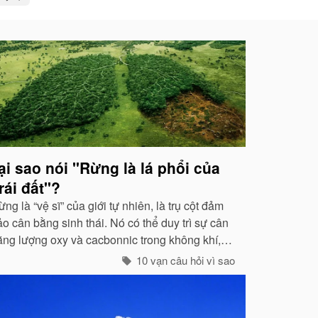
ại sao nói "Rừng là lá phổi của
rái đất"?
ng là “vệ sĩ” của giới tự nhiên, là trụ cột đảm
o cân bằng sinh thái. Nó có thể duy trì sự cân
ằng lượng oxy và cacbonnic trong không khí,
iảm nhẹ ảnh hưởng của các chất thải, khí độc
10 vạn câu hỏi vì sao
ây nên ô nhiễm, làm trong sạch môi trường...