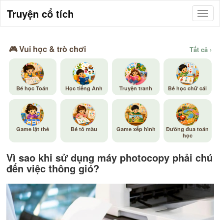
Truyện cổ tích
🎮 Vui học & trò chơi
Tất cả ›
Bé học Toán
Học tiếng Anh
Truyện tranh
Bé học chữ cái
Game lật thẻ
Bé tô màu
Game xếp hình
Đường đua toán
học
Vì sao khi sử dụng máy photocopy phải chú
đến việc thông gió?