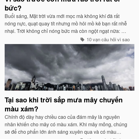
bức?
Buổi sáng, Mặt trời vừa mới mọc mà không khí đã rất
nóng nực, quạt quay tít nhưng mồ hôi mồ kê bạn rất nhễ
nhại. Trời không chỉ nóng bức mà còn ngột ngạt nữa: Đó
chính là dấu hiệu bắt đẩu của một cơn mưa rào...
10 vạn câu hỏi vì sao
Tại sao khi trời sắp mưa mây chuyển
màu xám?
Chính độ dày hay chiều cao của đám mây là nguyên
nhân khiến cho mây có màu xám. Khi mây mỏng, chúng
sẽ để cho phẩn lớn ánh sáng xuyên qua và có màu