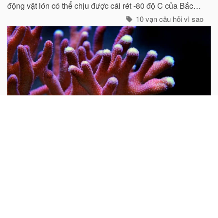
động vật lớn có thể chịu được cái rét -80 độ C của Bắc
cực như gấu trắng, voi biển. cũng không hề có mặt ở cực
10 vạn câu hỏi vì sao
Nam...
Tại sao nói san hô là động vật?
Mọi người thường cho rằng san hô là đá quý và hình
dung nó là một khoáng vật. Do rất nhiều san hô thiên
nhiên chưa được gia công đều có hình cành cây nên từ
xưa đến nay rất nhiều người lại cho rằng san hô là thực
vật...
10 vạn câu hỏi vì sao