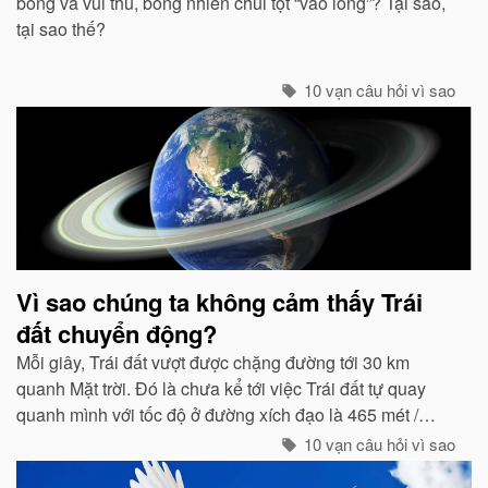
bông và vui thú, bỗng nhiên chui tọt “vào lồng”? Tại sao,
tại sao thế?
10 vạn câu hỏi vì sao
Vì sao chúng ta không cảm thấy Trái
đất chuyển động?
Mỗi giây, Trái đất vượt được chặng đường tới 30 km
quanh Mặt trời. Đó là chưa kể tới việc Trái đất tự quay
quanh mình với tốc độ ở đường xích đạo là 465 mét /
giây. Vậy mà có vẻ như Trái đất đang đứng yên...
10 vạn câu hỏi vì sao