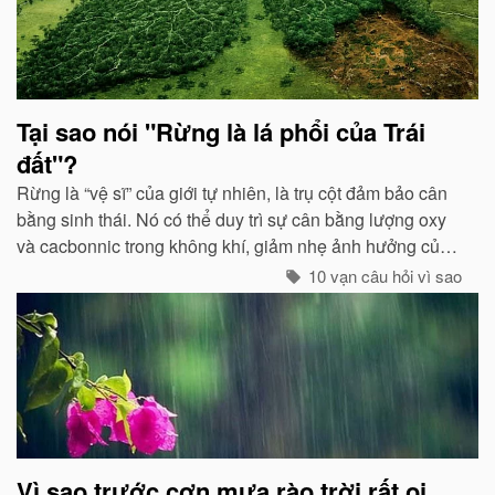
Tại sao nói "Rừng là lá phổi của Trái
đất"?
Rừng là “vệ sĩ” của giới tự nhiên, là trụ cột đảm bảo cân
bằng sinh thái. Nó có thể duy trì sự cân bằng lượng oxy
và cacbonnic trong không khí, giảm nhẹ ảnh hưởng của
các chất thải, khí độc gây nên ô nhiễm, làm trong sạch
10 vạn câu hỏi vì sao
môi trường...
Vì sao trước cơn mưa rào trời rất oi