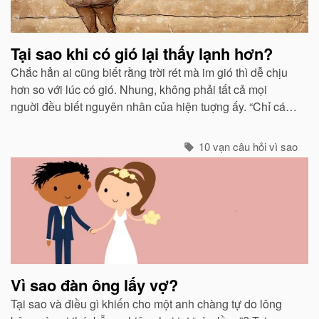
Tại sao khi có gió lại thấy lạnh hơn?
Chắc hẳn ai cũng biết rằng trời rét mà im gió thì dễ chịu
hơn so với lúc có gió. Nhung, không phải tất cả mọi
nguời đều biết nguyên nhân của hiện tuợng ấy. “Chỉ các
sinh vật mới cảm thấy giá buốt khi có gió”, còn các vật vô
sinh thì không.
10 vạn câu hỏi vì sao
Vì sao đàn ông lấy vợ?
Tại sao và điều gì khiến cho một anh chàng tự do lông