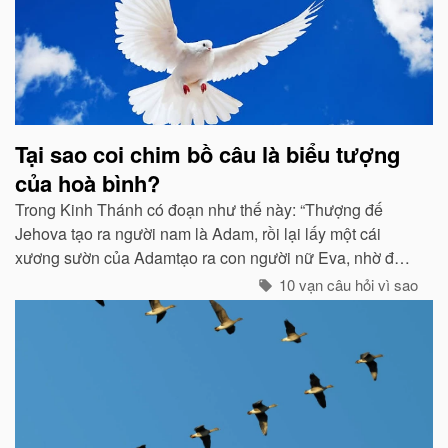
Tại sao coi chim bồ câu là biểu tượng
của hoà bình?
Trong Kinh Thánh có đoạn như thế này: “Thượng đế
Jehova tạo ra người nam là Adam, rồi lại lấy một cái
xương sườn của Adamtạo ra con người nữ Eva, nhờ đó
con cháu của họ sinh sôi nảy nở và làm ăn sinh sống rất
10 vạn câu hỏi vì sao
hưng thịnh...