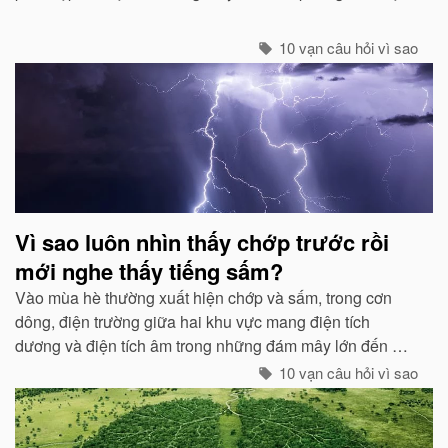
quan sát của con người về các loài chim...
10 vạn câu hỏi vì sao
Vì sao luôn nhìn thấy chớp trước rồi
mới nghe thấy tiếng sấm?
Vào mùa hè thường xuất hiện chớp và sấm, trong cơn
dông, điện trường giữa hai khu vực mang điện tích
dương và điện tích âm trong những đám mây lớn đến một
mức độ nhất định, hai loại điện tích trong quá trình phát
10 vạn câu hỏi vì sao
triển sẽ phát ra tia lửa...