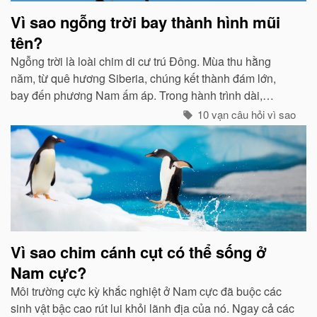
Vì sao ngỗng trời bay thành hình mũi
tên?
Ngỗng trời là loài chim di cư trú Đông. Mùa thu hằng
năm, từ quê hương Siberia, chúng kết thành đám lớn,
bay đến phương Nam ấm áp. Trong hành trình dài,
chúng tổ chức đội hình rất chặt chẽ...
10 vạn câu hỏi vì sao
Vì sao chim cánh cụt có thể sống ở
Nam cực?
Môi trường cực kỳ khắc nghiệt ở Nam cực đã buộc các
sinh vật bậc cao rút lui khỏi lãnh địa của nó. Ngay cả các