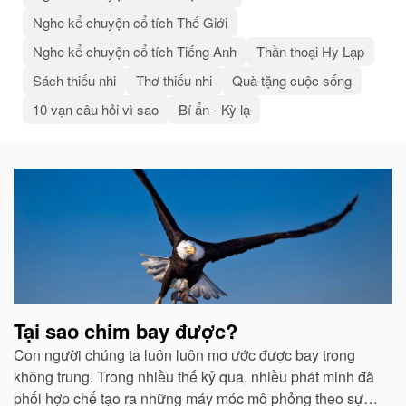
Nghe kể chuyện cổ tích Thế Giới
Nghe kể chuyện cổ tích Tiếng Anh
Thần thoại Hy Lạp
Sách thiếu nhi
Thơ thiếu nhi
Quà tặng cuộc sống
10 vạn câu hỏi vì sao
Bí ẩn - Kỳ lạ
Bài
viết
liên
quan
Tại sao chim bay được?
Con người chúng ta luôn luôn mơ ước được bay trong
không trung. Trong nhiều thế kỷ qua, nhiều phát minh đã
phối hợp chế tạo ra những máy móc mô phỏng theo sự