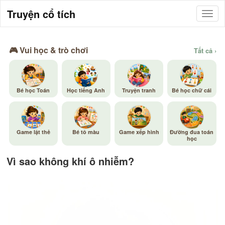
Truyện cổ tích
🎮 Vui học & trò chơi
Tất cả ›
Bé học Toán
Học tiếng Anh
Truyện tranh
Bé học chữ cái
Game lật thẻ
Bé tô màu
Game xếp hình
Đường đua toán
học
Vì sao không khí ô nhiễm?