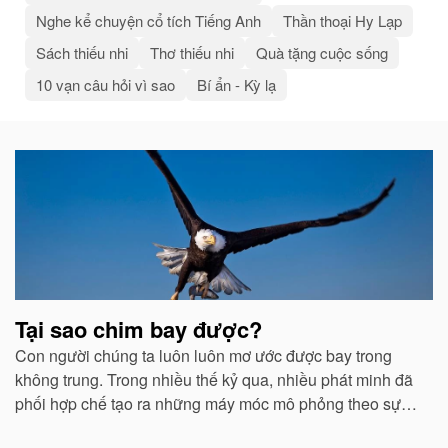
Nghe kể chuyện cổ tích Tiếng Anh
Thần thoại Hy Lạp
Sách thiếu nhi
Thơ thiếu nhi
Quà tặng cuộc sống
10 vạn câu hỏi vì sao
Bí ẩn - Kỳ lạ
Bài
viết
liên
quan
Tại sao chim bay được?
Con người chúng ta luôn luôn mơ ước được bay trong
không trung. Trong nhiều thế kỷ qua, nhiều phát minh đã
phối hợp chế tạo ra những máy móc mô phỏng theo sự
quan sát của con người về các loài chim...