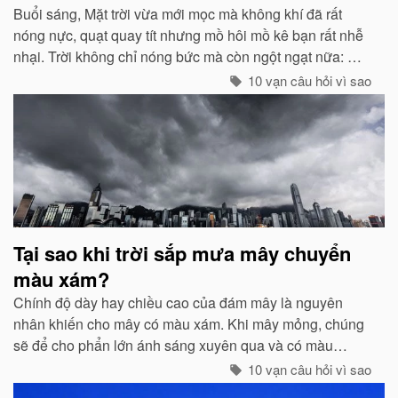
Buổi sáng, Mặt trời vừa mới mọc mà không khí đã rất
nóng nực, quạt quay tít nhưng mồ hôi mồ kê bạn rất nhễ
nhại. Trời không chỉ nóng bức mà còn ngột ngạt nữa: Đó
chính là dấu hiệu bắt đẩu của một cơn mưa rào...
10 vạn câu hỏi vì sao
Tại sao khi trời sắp mưa mây chuyển
màu xám?
Chính độ dày hay chiều cao của đám mây là nguyên
nhân khiến cho mây có màu xám. Khi mây mỏng, chúng
sẽ để cho phẩn lớn ánh sáng xuyên qua và có màu
trắng...
10 vạn câu hỏi vì sao