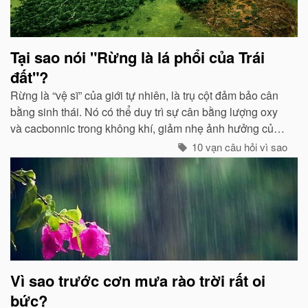
Tại sao nói "Rừng là lá phổi của Trái
đất"?
Rừng là “vệ sĩ” của giới tự nhiên, là trụ cột đảm bảo cân
bằng sinh thái. Nó có thể duy trì sự cân bằng lượng oxy
và cacbonnic trong không khí, giảm nhẹ ảnh hưởng của
các chất thải, khí độc gây nên ô nhiễm, làm trong sạch
10 vạn câu hỏi vì sao
môi trường...
Vì sao trước cơn mưa rào trời rất oi
bức?