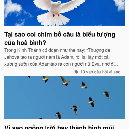
Tại sao coi chim bồ câu là biểu tượng
của hoà bình?
Trong Kinh Thánh có đoạn như thế này: “Thượng đế
Jehova tạo ra người nam là Adam, rồi lại lấy một cái
xương sườn của Adamtạo ra con người nữ Eva, nhờ đó
con cháu của họ sinh sôi nảy nở và làm ăn sinh sống rất
10 vạn câu hỏi vì sao
hưng thịnh...
Vì sao ngỗng trời bay thành hình mũi