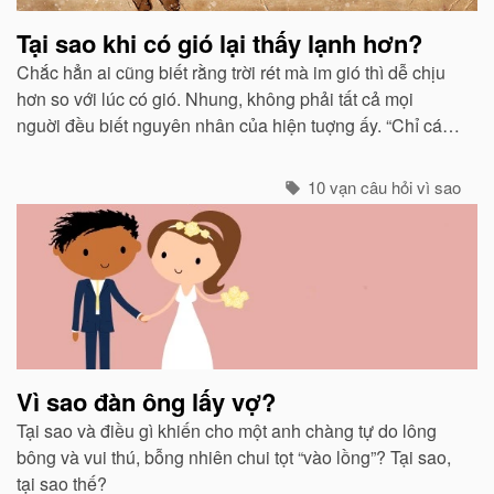
Tại sao khi có gió lại thấy lạnh hơn?
Chắc hẳn ai cũng biết rằng trời rét mà im gió thì dễ chịu
hơn so với lúc có gió. Nhung, không phải tất cả mọi
nguời đều biết nguyên nhân của hiện tuợng ấy. “Chỉ các
sinh vật mới cảm thấy giá buốt khi có gió”, còn các vật vô
sinh thì không.
10 vạn câu hỏi vì sao
Vì sao đàn ông lấy vợ?
Tại sao và điều gì khiến cho một anh chàng tự do lông
bông và vui thú, bỗng nhiên chui tọt “vào lồng”? Tại sao,
tại sao thế?