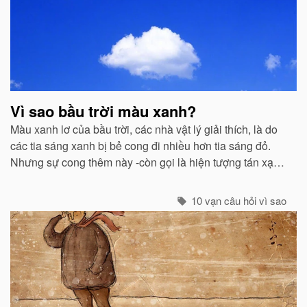
Vì sao bầu trời màu xanh?
Màu xanh lơ của bầu trời, các nhà vật lý giải thích, là do
các tia sáng xanh bị bẻ cong đi nhiều hơn tia sáng đỏ.
Nhưng sự cong thêm này -còn gọi là hiện tượng tán xạ -
cũng mạnh không kém ở các tia tím...
10 vạn câu hỏi vì sao