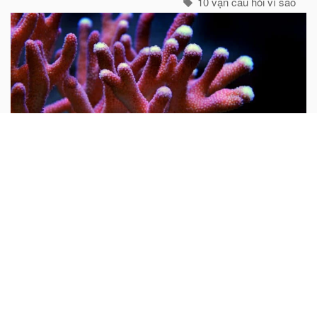
10 vạn câu hỏi vì sao
Nam...
Tại sao nói san hô là động vật?
Mọi người thường cho rằng san hô là đá quý và hình
dung nó là một khoáng vật. Do rất nhiều san hô thiên
nhiên chưa được gia công đều có hình cành cây nên từ
xưa đến nay rất nhiều người lại cho rằng san hô là thực
vật...
10 vạn câu hỏi vì sao