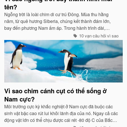
tên?
Ngỗng trời là loài chim di cư trú Đông. Mùa thu hằng
năm, từ quê hương Siberia, chúng kết thành đám lớn,
bay đến phương Nam ấm áp. Trong hành trình dài,
chúng tổ chức đội hình rất chặt chẽ...
10 vạn câu hỏi vì sao
Vì sao chim cánh cụt có thể sống ở
Nam cực?
Môi trường cực kỳ khắc nghiệt ở Nam cực đã buộc các
sinh vật bậc cao rút lui khỏi lãnh địa của nó. Ngay cả các
động vật lớn có thể chịu được cái rét -80 độ C của Bắc
cực như gấu trắng, voi biển. cũng không hề có mặt ở cực