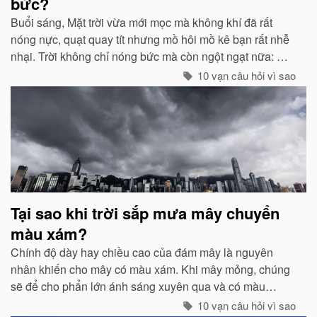
bức?
Buổi sáng, Mặt trời vừa mới mọc mà không khí đã rất
nóng nực, quạt quay tít nhưng mồ hôi mồ kê bạn rất nhễ
nhại. Trời không chỉ nóng bức mà còn ngột ngạt nữa: Đó
chính là dấu hiệu bắt đẩu của một cơn mưa rào...
10 vạn câu hỏi vì sao
Tại sao khi trời sắp mưa mây chuyển
màu xám?
Chính độ dày hay chiều cao của đám mây là nguyên
nhân khiến cho mây có màu xám. Khi mây mỏng, chúng
sẽ để cho phẩn lớn ánh sáng xuyên qua và có màu
trắng...
10 vạn câu hỏi vì sao