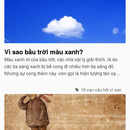
Vì sao bầu trời màu xanh?
Màu xanh lơ của bầu trời, các nhà vật lý giải thích, là do
các tia sáng xanh bị bẻ cong đi nhiều hơn tia sáng đỏ.
Nhưng sự cong thêm này -còn gọi là hiện tượng tán xạ -
cũng mạnh không kém ở các tia tím...
10 vạn câu hỏi vì sao