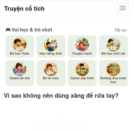
Truyện cổ tích
🎮 Vui học & trò chơi
Tất cả ›
Bé học Toán
Học tiếng Anh
Truyện tranh
Bé học chữ cái
Game lật thẻ
Bé tô màu
Game xếp hình
Đường đua toán
học
Vì sao không nên dùng xăng để rửa tay?