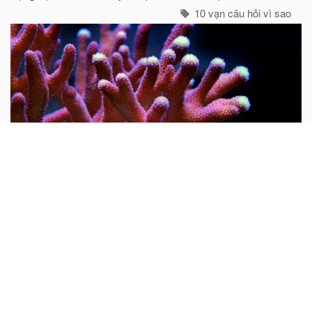
cực như gấu trắng, voi biển. cũng không hề có mặt ở cực
10 vạn câu hỏi vì sao
Nam...
Tại sao nói san hô là động vật?
Mọi người thường cho rằng san hô là đá quý và hình
dung nó là một khoáng vật. Do rất nhiều san hô thiên
nhiên chưa được gia công đều có hình cành cây nên từ
xưa đến nay rất nhiều người lại cho rằng san hô là thực
vật...
10 vạn câu hỏi vì sao