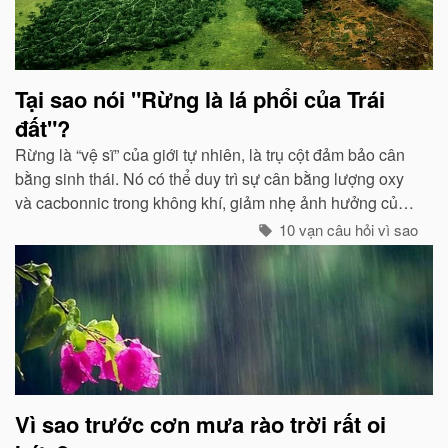
Tại sao nói "Rừng là lá phổi của Trái
đất"?
Rừng là “vệ sĩ” của giới tự nhiên, là trụ cột đảm bảo cân
bằng sinh thái. Nó có thể duy trì sự cân bằng lượng oxy
và cacbonnic trong không khí, giảm nhẹ ảnh hưởng của
các chất thải, khí độc gây nên ô nhiễm, làm trong sạch
10 vạn câu hỏi vì sao
môi trường...
Vì sao trước cơn mưa rào trời rất oi