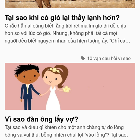
Tại sao khi có gió lại thấy lạnh hơn?
Chắc hẳn ai cũng biết rằng trời rét mà im gió thì dễ chịu
hơn so với lúc có gió. Nhung, không phải tất cả mọi
nguời đều biết nguyên nhân của hiện tuợng ấy. “Chỉ các
sinh vật mới cảm thấy giá buốt khi có gió”, còn các vật vô
sinh thì không.
10 vạn câu hỏi vì sao
Vì sao đàn ông lấy vợ?
Tại sao và điều gì khiến cho một anh chàng tự do lông
bông và vui thú, bỗng nhiên chui tọt “vào lồng”? Tại sao,