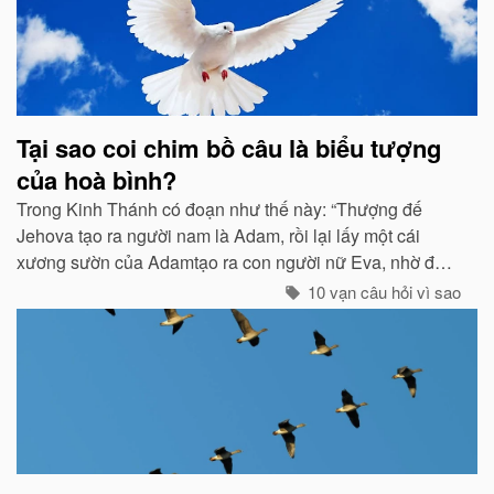
Tại sao coi chim bồ câu là biểu tượng
của hoà bình?
Trong Kinh Thánh có đoạn như thế này: “Thượng đế
Jehova tạo ra người nam là Adam, rồi lại lấy một cái
xương sườn của Adamtạo ra con người nữ Eva, nhờ đó
con cháu của họ sinh sôi nảy nở và làm ăn sinh sống rất
10 vạn câu hỏi vì sao
hưng thịnh...