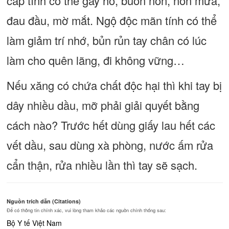
cấp tính có thể gây ho, buồn nôn, nôn mửa,
đau đầu, mờ mắt. Ngộ độc mãn tính có thể
làm giảm trí nhớ, bủn rủn tay chân có lúc
làm cho quên lãng, đi không vững…
Nếu xăng có chứa chất độc hại thì khi tay bị
dây nhiều dầu, mỡ phải giải quyết bằng
cách nào? Trước hết dùng giấy lau hết các
vết dầu, sau dùng xà phòng, nước ấm rửa
cẩn thận, rửa nhiều lần thì tay sẽ sạch.
Nguồn trích dẫn (Citations)
Để có thông tin chính xác, vui lòng tham khảo các nguồn chính thống sau:
Bộ Y tế Việt Nam