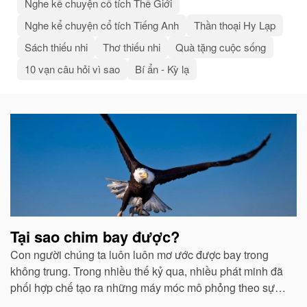
Nghe kể chuyện cổ tích Thế Giới
Nghe kể chuyện cổ tích Tiếng Anh
Thần thoại Hy Lạp
Sách thiếu nhi
Thơ thiếu nhi
Quà tặng cuộc sống
10 vạn câu hỏi vì sao
Bí ẩn - Kỳ lạ
Bài
viết
liên
quan
Tại sao chim bay được?
Con người chúng ta luôn luôn mơ ước được bay trong
không trung. Trong nhiều thế kỷ qua, nhiều phát minh đã
phối hợp chế tạo ra những máy móc mô phỏng theo sự
quan sát của con người về các loài chim...