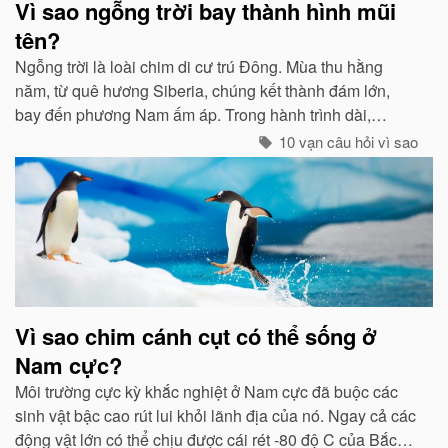
Vì sao ngỗng trời bay thành hình mũi
tên?
Ngỗng trời là loài chim di cư trú Đông. Mùa thu hằng
năm, từ quê hương Siberia, chúng kết thành đám lớn,
bay đến phương Nam ấm áp. Trong hành trình dài,
chúng tổ chức đội hình rất chặt chẽ...
10 vạn câu hỏi vì sao
Vì sao chim cánh cụt có thể sống ở
Nam cực?
Môi trường cực kỳ khắc nghiệt ở Nam cực đã buộc các
sinh vật bậc cao rút lui khỏi lãnh địa của nó. Ngay cả các
động vật lớn có thể chịu được cái rét -80 độ C của Bắc