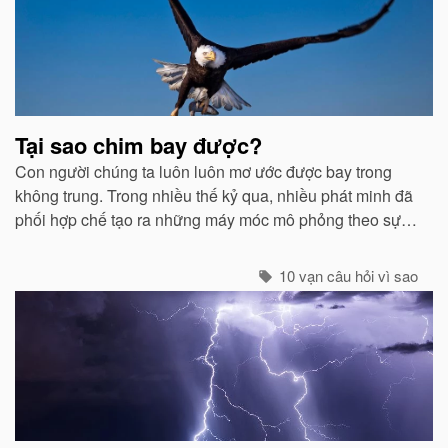
viết
liên
quan
Tại sao chim bay được?
Con người chúng ta luôn luôn mơ ước được bay trong
không trung. Trong nhiều thế kỷ qua, nhiều phát minh đã
phối hợp chế tạo ra những máy móc mô phỏng theo sự
quan sát của con người về các loài chim...
10 vạn câu hỏi vì sao