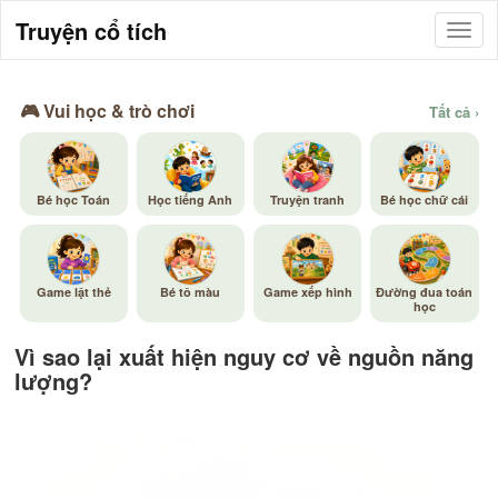
Truyện cổ tích
🎮 Vui học & trò chơi
Tất cả ›
Bé học Toán
Học tiếng Anh
Truyện tranh
Bé học chữ cái
Game lật thẻ
Bé tô màu
Game xếp hình
Đường đua toán
học
Vì sao lại xuất hiện nguy cơ về nguồn năng
lượng?