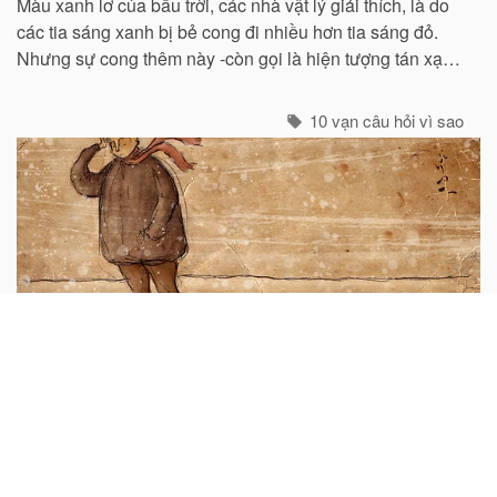
Màu xanh lơ của bầu trời, các nhà vật lý giải thích, là do
các tia sáng xanh bị bẻ cong đi nhiều hơn tia sáng đỏ.
Nhưng sự cong thêm này -còn gọi là hiện tượng tán xạ -
cũng mạnh không kém ở các tia tím...
10 vạn câu hỏi vì sao
Tại sao khi có gió lại thấy lạnh hơn?
Chắc hẳn ai cũng biết rằng trời rét mà im gió thì dễ chịu
hơn so với lúc có gió. Nhung, không phải tất cả mọi
nguời đều biết nguyên nhân của hiện tuợng ấy. “Chỉ các
sinh vật mới cảm thấy giá buốt khi có gió”, còn các vật vô
sinh thì không.
10 vạn câu hỏi vì sao