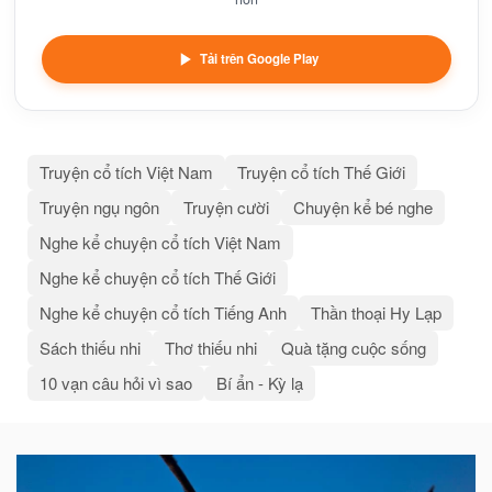
Tải trên Google Play
Truyện cổ tích Việt Nam
Truyện cổ tích Thế Giới
Truyện ngụ ngôn
Truyện cười
Chuyện kể bé nghe
Nghe kể chuyện cổ tích Việt Nam
Nghe kể chuyện cổ tích Thế Giới
Nghe kể chuyện cổ tích Tiếng Anh
Thần thoại Hy Lạp
Sách thiếu nhi
Thơ thiếu nhi
Quà tặng cuộc sống
10 vạn câu hỏi vì sao
Bí ẩn - Kỳ lạ
Bài