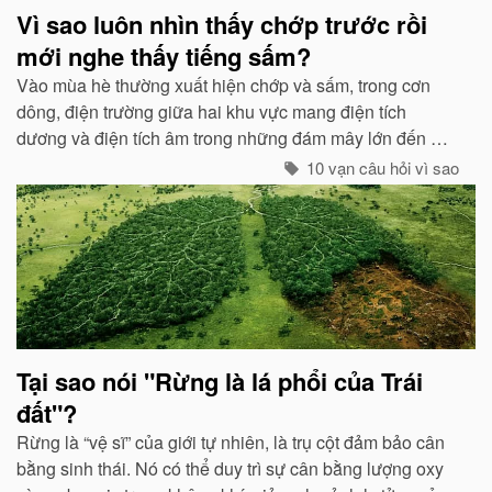
Vì sao luôn nhìn thấy chớp trước rồi
mới nghe thấy tiếng sấm?
Vào mùa hè thường xuất hiện chớp và sấm, trong cơn
dông, điện trường giữa hai khu vực mang điện tích
dương và điện tích âm trong những đám mây lớn đến một
mức độ nhất định, hai loại điện tích trong quá trình phát
10 vạn câu hỏi vì sao
triển sẽ phát ra tia lửa...
Tại sao nói "Rừng là lá phổi của Trái
đất"?
Rừng là “vệ sĩ” của giới tự nhiên, là trụ cột đảm bảo cân
bằng sinh thái. Nó có thể duy trì sự cân bằng lượng oxy