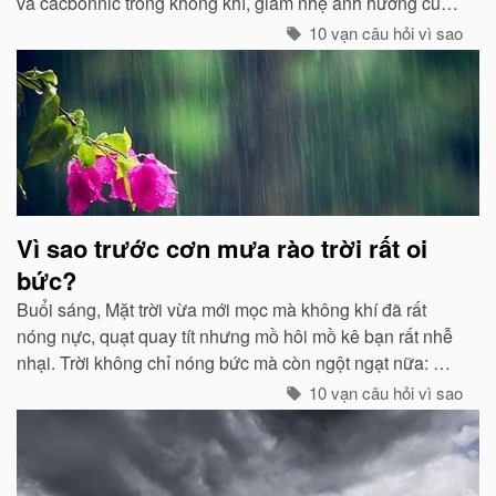
và cacbonnic trong không khí, giảm nhẹ ảnh hưởng của
các chất thải, khí độc gây nên ô nhiễm, làm trong sạch
10 vạn câu hỏi vì sao
môi trường...
Vì sao trước cơn mưa rào trời rất oi
bức?
Buổi sáng, Mặt trời vừa mới mọc mà không khí đã rất
nóng nực, quạt quay tít nhưng mồ hôi mồ kê bạn rất nhễ
nhại. Trời không chỉ nóng bức mà còn ngột ngạt nữa: Đó
chính là dấu hiệu bắt đẩu của một cơn mưa rào...
10 vạn câu hỏi vì sao